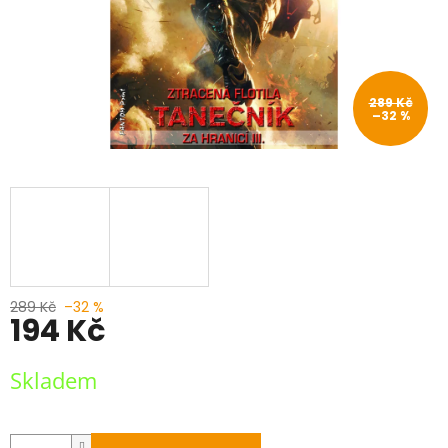
289 Kč
–32 %
289 Kč
–32 %
194 Kč
Měrná
Skladem
cena: