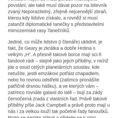
povstání, ale také musí dávat pozor na bitevník
zvaný Neporazitelný, zřejmě nejcennější zbraň,
kterou kdy lidstvo získalo, a rovněž si musí
zatančit diplomatické tanečky s představitelmi
mimozemské rasy Tanečníků.
Jediné, co může lidstvo (i čtenáře) uklidnit, je
fakt, že Geary je zkrátka a dobře Hrdina s
velkým „H“. A přesně takové borce mají sci-fi
fandové rádi – stejně jako jejich příběhy, v nichž
jde o osud celých planetárních soustav, kde
netušíte, jestli emzákovi potřást chapadlem,
nebo ho rovnou odstřelit (zatímco pronášíte
patřičně drsnou hášku), a ve kterých vám –
zatímco rovnáte galaxii do latě – bují za zády
černočerná zrada z vlastních řad. Právě takové
příběhy píše Jack Campbell a právě proto mají u
nás i za velkou louží tak početné řady fanoušků.
Proto se nechte zlákat a přidejte se k nim!