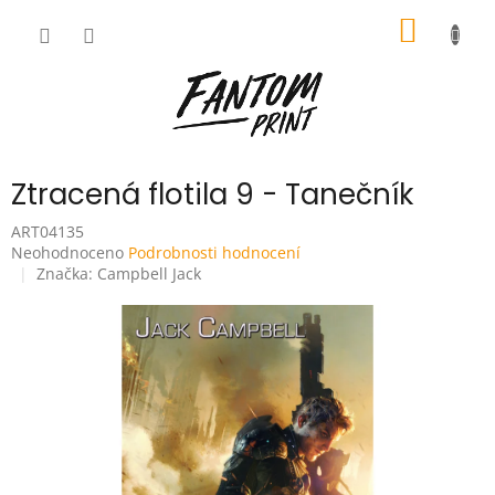
Přejít
NÁKUP
na
obsah
KOŠÍK
Ztracená flotila 9 - Tanečník
ART04135
Průměrné
Neohodnoceno
Podrobnosti hodnocení
hodnocení
Značka:
Campbell Jack
produktu
je
0,0
z
5
hvězdiček.