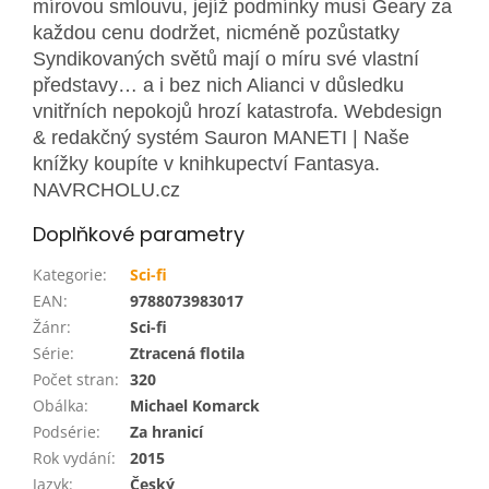
mírovou smlouvu, jejíž podmínky musí Geary za
každou cenu dodržet, nicméně pozůstatky
Syndikovaných světů mají o míru své vlastní
představy… a i bez nich Alianci v důsledku
vnitřních nepokojů hrozí katastrofa. Webdesign
& redakčný systém Sauron MANETI | Naše
knížky koupíte v knihkupectví Fantasya.
NAVRCHOLU.cz
Doplňkové parametry
Kategorie
:
Sci-fi
EAN
:
9788073983017
Žánr
:
Sci-fi
Série
:
Ztracená flotila
Počet stran
:
320
Obálka
:
Michael Komarck
Podsérie
:
Za hranicí
Rok vydání
:
2015
Jazyk
:
Český