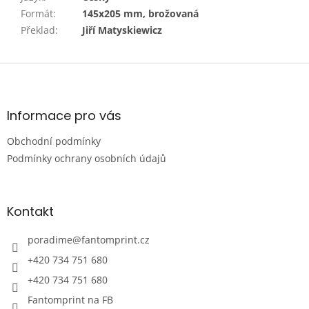
Formát
:
145x205 mm, brožovaná
Překlad
:
Jiří Matyskiewicz
Z
á
p
a
Informace pro vás
t
Obchodní podmínky
í
Podmínky ochrany osobních údajů
Kontakt
poradime
@
fantomprint.cz
+420 734 751 680
+420 734 751 680
Fantomprint na FB