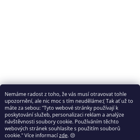
Sledovat na Instagramu
Nemáme radost z toho, že vás musí otravovat tohle
upozornění, ale nic moc s tím neuděláme:( Tak ať už to
máte za sebou: "Tyto webové stránky používají k
Facebook
poskytování služeb, personalizaci reklam a analýze
návštěvnosti soubory cookie. Používáním těchto
FANTOM print
webových stránek souhlasíte s použitím souborů
cookie."
Více informací
zde
. 😒