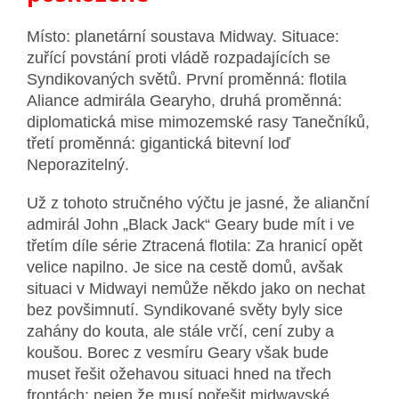
Místo: planetární soustava Midway. Situace:
zuřící povstání proti vládě rozpadajících se
Syndikovaných světů. První proměnná: flotila
Aliance admirála Gearyho, druhá proměnná:
diplomatická mise mimozemské rasy Tanečníků,
třetí proměnná: gigantická bitevní loď
Neporazitelný.
Už z tohoto stručného výčtu je jasné, že alianční
admirál John „Black Jack“ Geary bude mít i ve
třetím díle série Ztracená flotila: Za hranicí opět
velice napilno. Je sice na cestě domů, avšak
situaci v Midwayi nemůže někdo jako on nechat
bez povšimnutí. Syndikované světy byly sice
zahány do kouta, ale stále vrčí, cení zuby a
koušou. Borec z vesmíru Geary však bude
muset řešit ožehavou situaci hned na třech
frontách: nejen že musí pořešit midwayské