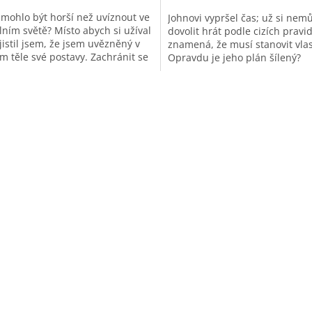
 mohlo být horší než uvíznout ve
Johnovi vypršel čas; už si nem
lním světě? Místo abych si užíval
dovolit hrát podle cizích pravid
jistil jsem, že jsem uvězněný v
znamená, že musí stanovit vlas
m těle své postavy. Zachránit se
Opravdu je jeho plán šílený?
ůžu jenom jedním...
O
v
l
á
d
a
c
í
p
r
v
k
y
v
ý
p
i