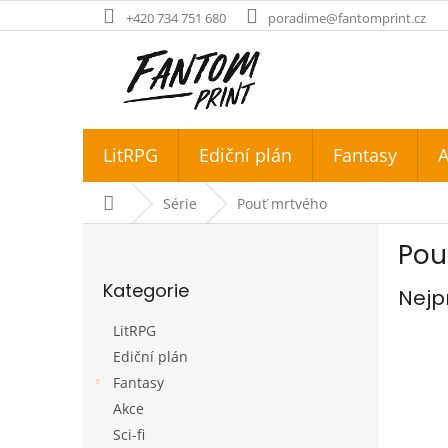
Přejít
+420 734 751 680
poradime@fantomprint.cz
na
obsah
LitRPG
Ediční plán
Fantasy
A
Domů
Série
Pouť mrtvého
P
Pou
o
Přeskočit
s
Kategorie
kategorie
Nejp
t
r
LitRPG
a
Ediční plán
n
Fantasy
n
í
Akce
p
Sci-fi