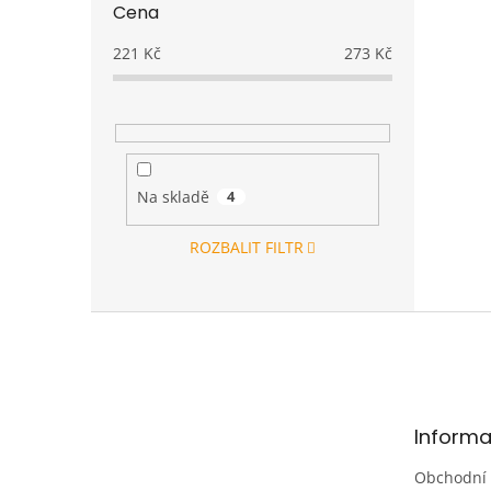
Cena
221
Kč
273
Kč
Na skladě
4
ROZBALIT FILTR
Z
á
p
a
t
Informa
í
Obchodní