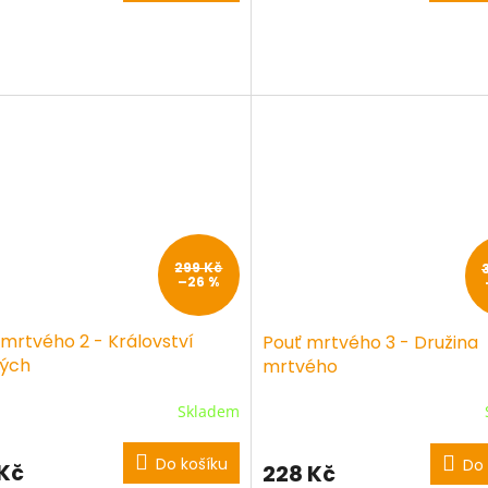
299 Kč
–26 %
 mrtvého 2 - Království
Pouť mrtvého 3 - Družina
ých
mrtvého
Skladem
Do košíku
Do 
 Kč
228 Kč