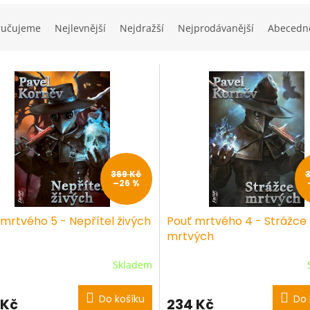
ručujeme
Nejlevnější
Nejdražší
Nejprodávanější
Abecedn
369 Kč
–26 %
 mrtvého 5 - Nepřítel živých
Pouť mrtvého 4 - Strážce
mrtvých
Skladem
Do košíku
Do 
 Kč
234 Kč