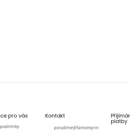
ce pro vás
Kontakt
Přijímá
platby
 podmínky
poradime
@
fantomprin