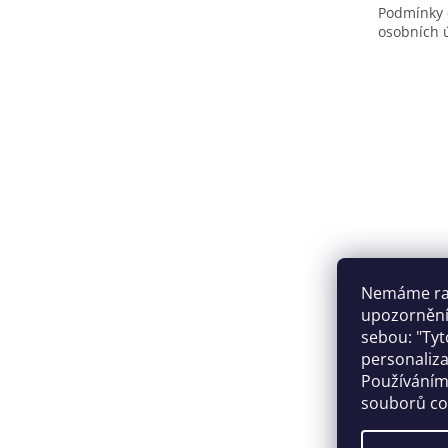
Podmínky 
osobních 
Nemáme rad
upozornění,
sebou: "Tyt
personaliza
Facebo
Používáním
souborů co