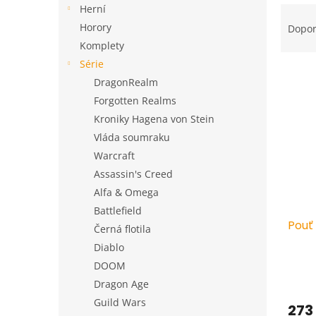
a
Ř
Herní
n
a
Horory
Dopo
e
z
Komplety
l
e
Série
V
n
DragonRealm
ý
í
Forgotten Realms
p
p
i
r
Kroniky Hagena von Stein
s
o
Vláda soumraku
p
d
Warcraft
r
u
Assassin's Creed
o
k
Alfa & Omega
d
t
u
ů
Battlefield
Pouť
k
Černá flotila
t
Diablo
ů
DOOM
Dragon Age
Guild Wars
273