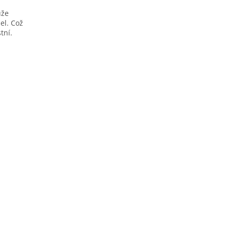
ůže
el. Což
tní.