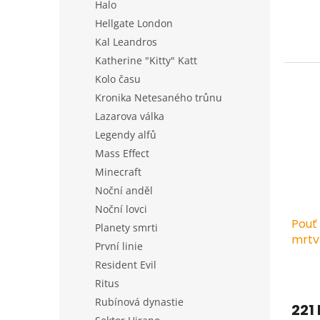
Halo
Hellgate London
Kal Leandros
Katherine "Kitty" Katt
Kolo času
Kronika Netesaného trůnu
Lazarova válka
Legendy alfů
Mass Effect
Minecraft
Noční anděl
Noční lovci
Pouť
Planety smrti
mrtv
První linie
Resident Evil
Ritus
Rubínová dynastie
221