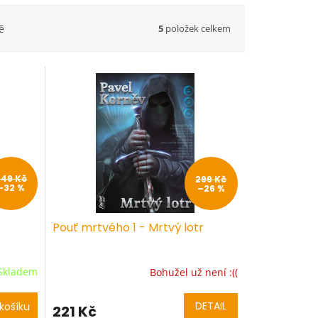
5
položek celkem
ě
349 Kč
299 Kč
–32 %
–26 %
Pouť mrtvého 1 - Mrtvý lotr
Skladem
Bohužel už není :((
DETAIL
košíku
221 Kč