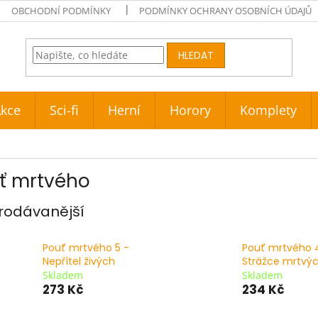
OBCHODNÍ PODMÍNKY
PODMÍNKY OCHRANY OSOBNÍCH ÚDAJŮ
HLEDAT
kce
Sci-fi
Herní
Horory
Komplety
ť mrtvého
rodávanější
Pouť mrtvého 5 -
Pouť mrtvého 
Nepřítel živých
Strážce mrtvý
Skladem
Skladem
273 Kč
234 Kč