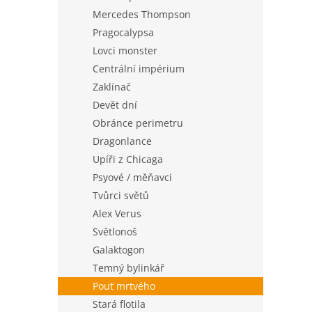
Mercedes Thompson
Pragocalypsa
Lovci monster
Centrální impérium
Zaklínač
Devět dní
Obránce perimetru
Dragonlance
Upíři z Chicaga
Psyové / měňavci
Tvůrci světů
Alex Verus
Světlonoš
Galaktogon
Temný bylinkář
Pouť mrtvého
Stará flotila