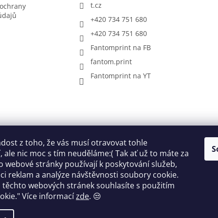
t.cz
ochrany
údajů
+420 734 751 680
+420 734 751 680
Fantomprint na FB
fantom.print
Fantomprint na YT
ost z toho, že vás musí otravovat tohle
S
 ale nic moc s tím neuděláme:( Tak ať už to máte za
o webové stránky používají k poskytování služeb,
ci reklam a analýze návštěvnosti soubory cookie.
ok
 těchto webových stránek souhlasíte s použitím
okie."
Více informací
zde
. 😒