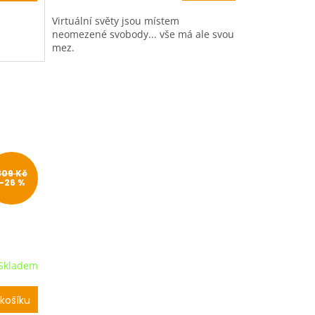
Virtuální světy jsou místem
neomezené svobody... vše má ale svou
mez.
309 Kč
–26 %
Skladem
košíku