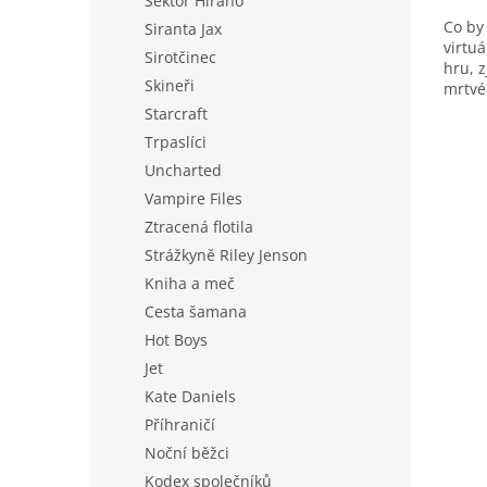
Sektor Hirano
Co by
Siranta Jax
virtuá
Sirotčinec
hru, z
Skineři
mrtvé
teď m
Starcraft
Trpaslíci
Uncharted
Vampire Files
Ztracená flotila
Strážkyně Riley Jenson
Kniha a meč
Cesta šamana
Hot Boys
Jet
Kate Daniels
Příhraničí
Noční běžci
Kodex společníků