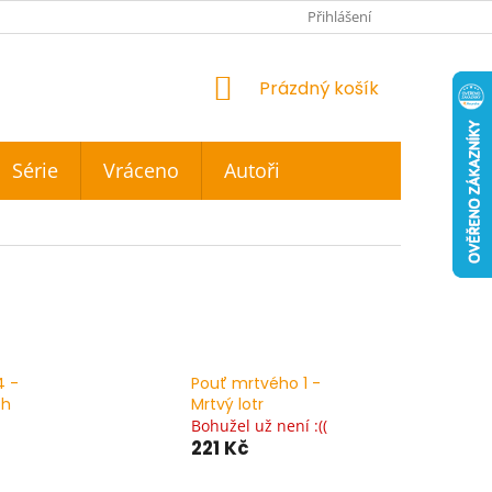
Přihlášení
NÁKUPNÍ
Prázdný košík
KOŠÍK
Série
Vráceno
Autoři
4 -
Pouť mrtvého 1 -
ch
Mrtvý lotr
Bohužel už není :((
221 Kč