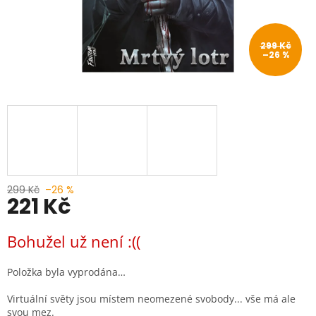
299 Kč
–26 %
299 Kč
–26 %
221 Kč
Měrná
Bohužel už není :((
cena:
Položka byla vyprodána…
Virtuální světy jsou místem neomezené svobody... vše má ale
svou mez.