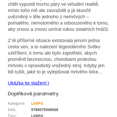
chtěl vypustit trochu páry ve virtuální realitě,
místo toho mě ale zavraždili a já skončil
uvězněný v těle jednoho z nemrtvých –
pomalého, nemotorného a odsouzeného k tomu,
aby znovu a znovu umíral rukou ostatních hráčů.
Z té příšerné situace existovala jenom jedna
cesta ven, a to nalezení legendárního Svitku
vzkříšení, k tomu ale bylo zapotřebí, abych
proměnil bezmocnou, chorobami prolezlou
mrtvolu v opravdický vražedný stroj. Kdyby jen
lidi tušili, jaké to je vylepšovat mrtvého lotra…
Ukázka ke stažení:)
Doplňkové parametry
Kategorie
:
LitRPG
EAN
:
9788075940568
Žánr
:
LitRPG