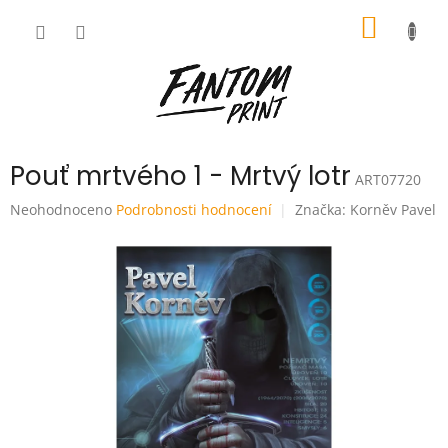
Přejít
NÁKUP
na
obsah
KOŠÍK
Pouť mrtvého 1 - Mrtvý lotr
ART07720
Průměrné
Neohodnoceno
Podrobnosti hodnocení
Značka:
Korněv Pavel
hodnocení
produktu
je
0,0
z
5
hvězdiček.