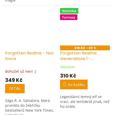
magie
Novinka
Fantasy
419 Kč
–26 %
Forgotten Realms - Noc
Forgotten Realms:
lovce
Generations 1 -
Nekonečný
Skladem
Průměrné
Bohužel už není :(
hodnocení
310 Kč
produktu
349 Kč
je
Do košíku
5,0
DETAIL
z
Legendární temný elf se
5
Sága R. A. Salvatora, která
vrací, ale tentokrát jinak, než
hvězdiček.
pronikla do žebříčku
ho znáte.
bestsellerů New York Times,