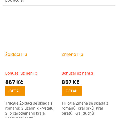
pokračuje!
Žoldáci 1-3
Změna 1-3
Bohužel už není :(
Bohužel už není :(
867 Kč
857 Kč
DETAIL
DETAIL
Trilogie Žoldáci se skládá z
Trilogie Změna se skládá z
románů: Služebník krystalu,
románů: Král orků, Král
Slib čarodějného krále,
pirátů, Král duchů