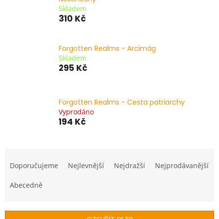
Skladem
310 Kč
Forgotten Realms - Arcimág
Skladem
295 Kč
Forgotten Realms - Cesta patriarchy
Vyprodáno
194 Kč
Ř
a
Doporučujeme
Nejlevnější
Nejdražší
Nejprodávanější
z
e
Abecedně
n
í
p