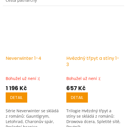
Cesta patriarchy
Neverwinter 1-4
Hvězdný třpyt a stíny 1-
3
Bohužel už není :(
Bohužel už není :(
1 196 Kč
657 Kč
DETAIL
DETAIL
Série Neverwinter se skládá
Trilogie Hvězdný třpyt a
z románů: Gauntlgrym,
stíny se skládá z románů:
Letohrad, Charonův spár,
Drowova dcera, Spletité sítě,
Poslední hranice
Poutník