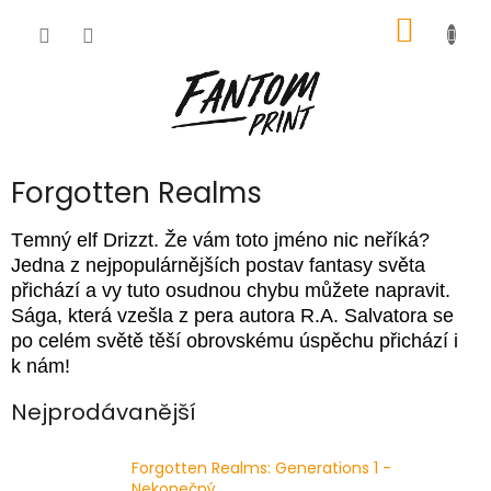
Přejít
NÁKUP
na
obsah
KOŠÍK
Forgotten Realms
Temný elf
Drizzt. Že vám toto jméno nic neříká?
Jedna z nejpopulárnějších postav fantasy světa
přichází a vy tuto osudnou chybu můžete napravit.
Sága, která vzešla z pera autora R.A.
Salvatora
se
po celém světě těší obrovskému úspěchu přichází i
k
nám!
Nejprodávanější
Forgotten Realms: Generations 1 -
Nekonečný