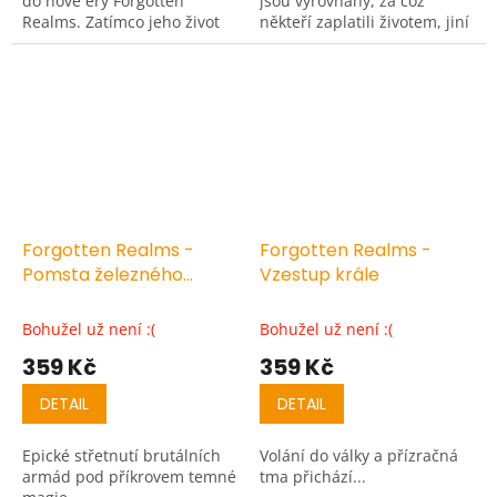
do nové éry Forgotten
jsou vyrovnány, za což
Realms. Zatímco jeho život
někteří zaplatili životem, jiní
visí na vlásku, přemýšlí
však žijí dál. A osamělému
Drizzt o svých věrných
drowovi zbývá jediný,
spojencích, kteří mu stáli...
poslední úkol: najít...
Forgotten Realms -
Forgotten Realms -
Pomsta železného
Vzestup krále
trpaslíka
Bohužel už není :(
Bohužel už není :(
359 Kč
359 Kč
DETAIL
DETAIL
Epické střetnutí brutálních
Volání do války a přízračná
armád pod příkrovem temné
tma přichází...