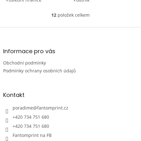
12
položek celkem
O
v
l
Z
á
á
d
p
a
a
Informace pro vás
c
t
í
Obchodní podmínky
í
p
r
Podmínky ochrany osobních údajů
v
k
y
Kontakt
v
ý
p
poradime
@
fantomprint.cz
i
+420 734 751 680
s
u
+420 734 751 680
Fantomprint na FB