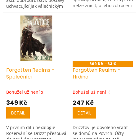
akci, dobrodružství, postavy
nelze zničit, o jeho zotročení
uchvacující jak válečnickým
nikdo nic neříkal!
duchem, tak hlubokým
soucitem, a taky pěknou
řádku...
369 Kč
–33 %
Forgotten Realms -
Forgotten Realms -
Společníci
Hrdina
Bohužel už není :(
Bohužel už není :(
349 Kč
247 Kč
DETAIL
DETAIL
V prvním dílu hexalogie
Drizztovi je dovoleno vrátit
Rozervání se Drizzt přesouvá
se domů na Povrch. Účty