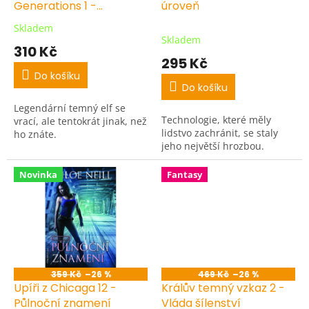
Generations 1 -
úroveň
Nekonečný
Skladem
Průměrné
Skladem
hodnocení
310 Kč
produktu
295 Kč
je
Do košíku
5,0
Do košíku
z
Legendární temný elf se
5
Technologie, které měly
vrací, ale tentokrát jinak, než
hvězdiček.
lidstvo zachránit, se staly
ho znáte.
jeho největší hrozbou.
Novinka
Fantasy
359 Kč
–26 %
469 Kč
–26 %
Upíři z Chicaga 12 -
Králův temný vzkaz 2 -
Půlnoční znamení
Vláda šílenství