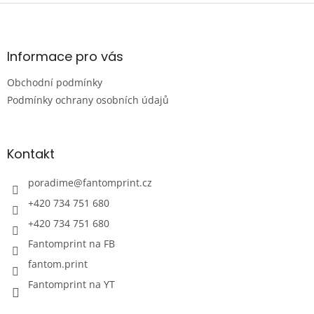
Z
5
á
hvězdiček.
p
a
Informace pro vás
t
Obchodní podmínky
í
Podmínky ochrany osobních údajů
Kontakt
poradime
@
fantomprint.cz
+420 734 751 680
+420 734 751 680
Fantomprint na FB
fantom.print
Fantomprint na YT