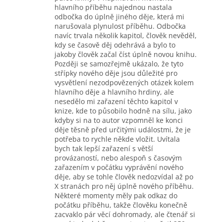
hlavního příběhu najednou nastala
odbočka do úplně jiného děje, která mi
narušovala plynulost příběhu. Odbočka
navíc trvala několik kapitol, člověk nevěděl,
kdy se časově děj odehrává a bylo to
jakoby člověk začal číst úplně novou knihu.
Později se samozřejmě ukázalo, že tyto
střípky nového děje jsou důležité pro
vysvětlení nezodpovězených otázek kolem
hlavního děje a hlavního hrdiny, ale
nesedělo mi zařazení těchto kapitol v
knize, kde to působilo hodně na sílu, jako
kdyby si na to autor vzpomněl ke konci
děje těsně před určitými událostmi, že je
potřeba to rychle někde vložit. Uvítala
bych tak lepší zařazení s větší
provázaností, nebo alespoň s časovým
zařazením v počátku vyprávění nového
děje, aby se tohle člověk nedozvídal až po
X stranách pro něj úplně nového příběhu.
Některé momenty měly pak odkaz do
počátku příběhu, takže člověku konečně
zacvaklo pár věcí dohromady, ale čtenář si