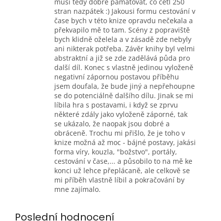
musí tedy dobře pamatovat, co četl 250
stran nazpátek :) Jakousi formu cestování v
čase bych v této knize opravdu nečekala a
překvapilo mě to tam. Scény z popraviště
bych klidně oželela a v zásadě zde nebyly
ani nikterak potřeba. Závěr knihy byl velmi
abstraktní a již se zde zadělává půda pro
další díl. Konec s vlastně jedinou vyloženě
negativní zápornou postavou příběhu
jsem doufala, že bude jiný a nepřehoupne
se do potenciálně dalšího dílu. Jinak se mi
líbila hra s postavami, i když se zprvu
některé zdály jako vyloženě záporné, tak
se ukázalo, že naopak jsou dobré a
obráceně. Trochu mi přišlo, že je toho v
knize možná až moc - bájné postavy, jakási
forma víry, kouzla, "božstvo", portály,
cestování v čase,... a působilo to na mě ke
konci už lehce přeplácaně, ale celkově se
mi příběh vlastně líbil a pokračování by
mne zajímalo.
Poslední hodnocení