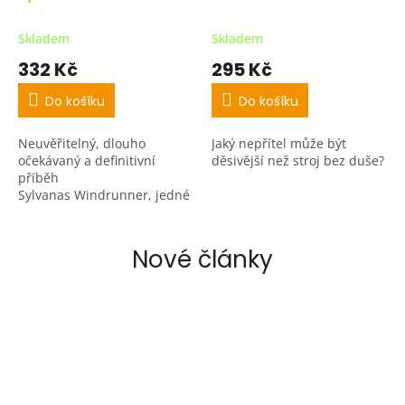
Skladem
Skladem
332 Kč
295 Kč
Do košíku
Do košíku
Neuvěřitelný, dlouho
Jaký nepřítel může být
očekávaný a definitivní
děsivější než stroj bez duše?
příběh
Sylvanas Windrunner, jedné
z nejznámějších a nejdéle
žijících postav světa World of
Warcraft.
Nové články