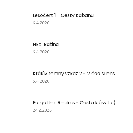
Lesočert 1 - Cesty Kabanu
Hodnocení
6.4.2026
produktu
je
5
HEX: Bažina
z
5
Hodnocení
6.4.2026
hvězdiček.
produktu
je
5
Králův temný vzkaz 2 - Vláda šílenství
z
5
Hodnocení
5.4.2026
hvězdiček.
produktu
je
5
Forgotten Realms - Cesta k úsvitu (dotisk)
z
5
Hodnocení
24.2.2026
hvězdiček.
produktu
je
5
z