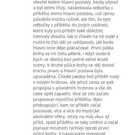
otevřel kolem hlavní postavy, hezky plynul
a byl velmi čtivý, následovala odbočka v
příběhu mimo hlavní postavu, což zprvu
působilo trochu rušivě, ale tím, že tyto
odbočky v příběhu do jiných událostí,
které byly pro příběh také důležité,
netrvaly dlouho, tak si člověk na ně zvykl a
nutilo to číst dál ze zvědavosti, jak bude
hlavní linie děje pokračovat. První půlka
knihy se mi četla pěkně, i když osobně
bych se obešla bez jedné velmi kruté
scény. V druhé půlce knihy se děj dostal
trochu jinam a hlavní postava byla
upozaděna. Člověk jakoby četl příběh nový
s novým hrdinou, ale jehož cesta se pak
propojila s původním hrdinou a vše do
sebe opět zapadlo. Více se zde začalo
projevovat mystično příběhu. Bylo
překvapující, kam se příběh začal
posouvat, více a více do mystické
abstraktní sféry, místy na můj vkus až
příliš, spád příběhu se taky změnil a začal
plynout mnohem rychleji oproti první
půlce knihy. V napínavém momentě