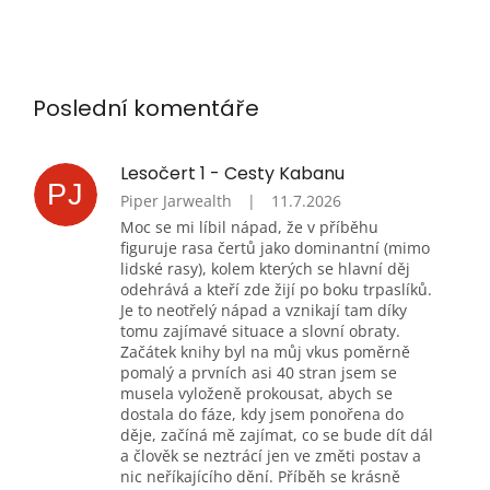
Poslední komentáře
Lesočert 1 - Cesty Kabanu
PJ
Piper Jarwealth
|
11.7.2026
Moc se mi líbil nápad, že v příběhu
figuruje rasa čertů jako dominantní (mimo
lidské rasy), kolem kterých se hlavní děj
odehrává a kteří zde žijí po boku trpaslíků.
Je to neotřelý nápad a vznikají tam díky
tomu zajímavé situace a slovní obraty.
Začátek knihy byl na můj vkus poměrně
pomalý a prvních asi 40 stran jsem se
musela vyloženě prokousat, abych se
dostala do fáze, kdy jsem ponořena do
děje, začíná mě zajímat, co se bude dít dál
a člověk se neztrácí jen ve změti postav a
nic neříkajícího dění. Příběh se krásně