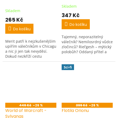
Skladem
Průměrné
Skladem
hodnocení
347 Kč
produktu
265 Kč
je
Do košíku
5,0
Do košíku
z
Tajemný, neporazitelný
5
Merit patří k nejzkušenějším
válečník? Nemilosrdný vůdce
hvězdiček.
upířím válečníkům v Chicagu
zločinců? Riel’gesh – mýtický
a nic ji jen tak nevyděsí.
polobůh? Oddaný přítel a
Dokud nezkříží cestu
ochránce?
mocnému nepříteli...
Sci-fi
449 Kč
–26 %
399 Kč
–26 %
World of Warcraft -
Flotila Orionu
Sylvanas