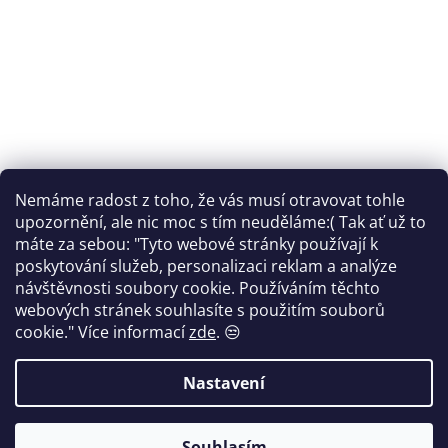
Nemáme radost z toho, že vás musí otravovat tohle
Sledovat na Instagramu
upozornění, ale nic moc s tím neuděláme:( Tak ať už to
máte za sebou: "Tyto webové stránky používají k
Facebook
poskytování služeb, personalizaci reklam a analýze
návštěvnosti soubory cookie. Používáním těchto
webových stránek souhlasíte s použitím souborů
cookie."
Více informací
zde
. 😒
Vytvořil Shoptet
Nastavení
Copyright 2026
FANTOM print
. Všechna práva vyhrazena.
Souhlasím