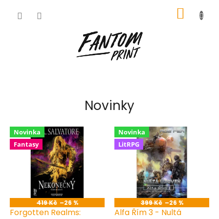
Přejít
NÁKUP
na
obsah
KOŠÍK
Novinky
Novinka
Novinka
Fantasy
LitRPG
419 Kč
–26 %
399 Kč
–26 %
Forgotten Realms:
Alfa Řím 3 - Nultá