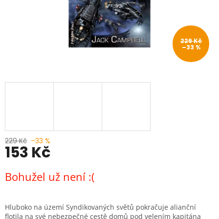
229 Kč
–33 %
229 Kč
–33 %
153 Kč
Měrná
Bohužel už není :(
cena:
Hluboko na území Syndikovaných světů pokračuje alianční
flotila na své nebezpečné cestě domů pod velením kapitána