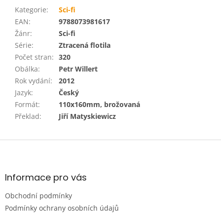
Kategorie
:
Sci-fi
EAN
:
9788073981617
Žánr
:
Sci-fi
Série
:
Ztracená flotila
Počet stran
:
320
Obálka
:
Petr Willert
Rok vydání
:
2012
Jazyk
:
Český
Formát
:
110x160mm, brožovaná
Překlad
:
Jiří Matyskiewicz
Z
á
p
a
Informace pro vás
t
Obchodní podmínky
í
Podmínky ochrany osobních údajů