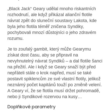
„Black Jack“ Geary udělal mnoho riskantních
rozhodnutí, ale když přikázal alianční flotile
návrat zpět do sluneční soustavy Lakota, kde
byla jeho flotila téměř zničena Syndiky,
pochybovali mnozí důstojníci o jeho zdravém
rozumu.
Je to zoufalý gambit, který může Gearymu
získat dost času, aby se připravil na
nevyhnutelný návrat Syndiků – a dal flotile šanci
na přežití. Ale i když se Geary snaží být před
nepřáteli stále o krok napřed, musí se také
postavit spiklencům ze své vlastní flotily, jelikož
neznámý počet kapitánů touží po změně velení.
A Geary ví, že se flotila musí držet pohromadě,
nebo ji Syndikové rozervou na kusy…
Doplňkové parametry