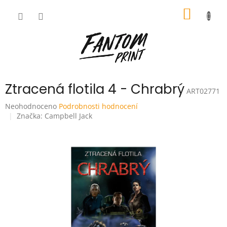
Přejít
NÁKUP
na
obsah
KOŠÍK
Ztracená flotila 4 - Chrabrý
ART02771
Průměrné
Neohodnoceno
Podrobnosti hodnocení
hodnocení
Značka:
Campbell Jack
produktu
je
0,0
z
5
hvězdiček.