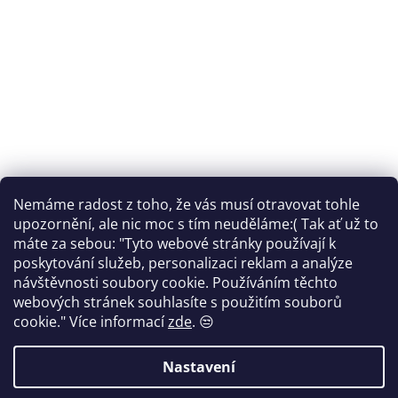
Nemáme radost z toho, že vás musí otravovat tohle
Sledovat na Instagramu
upozornění, ale nic moc s tím neuděláme:( Tak ať už to
máte za sebou: "Tyto webové stránky používají k
Facebook
poskytování služeb, personalizaci reklam a analýze
návštěvnosti soubory cookie. Používáním těchto
webových stránek souhlasíte s použitím souborů
cookie."
Více informací
zde
. 😒
Vytvořil Shoptet
Nastavení