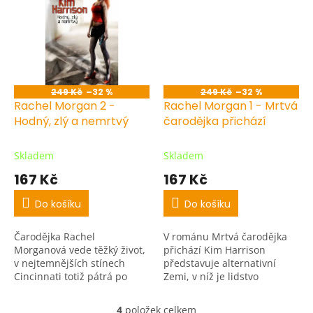
nemrtvých, tak i...
249 Kč
–32 %
249 Kč
–32 %
Rachel Morgan 2 -
Rachel Morgan 1 - Mrtvá
Hodný, zlý a nemrtvý
čarodějka přichází
Skladem
Skladem
167 Kč
167 Kč
Do košíku
Do košíku
Čarodějka Rachel
V románu Mrtvá čarodějka
Morganová vede těžký život,
přichází Kim Harrison
v nejtemnějších stínech
představuje alternativní
Cincinnati totiž pátrá po
Zemi, v níž je lidstvo
zločinných stvůrách noci...
zdecimované virovou
epidemií.
4
položek celkem