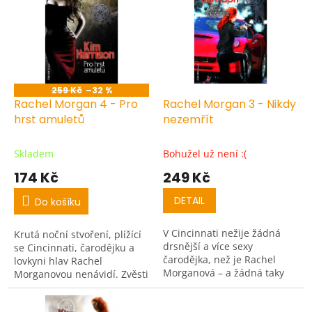
r
p
o
i
d
s
u
p
k
r
t
o
ů
259 Kč
–32 %
d
Rachel Morgan 4 - Pro
Rachel Morgan 3 - Nikdy
u
hrst amuletů
nezemřít
k
t
Skladem
Bohužel už není :(
ů
174 Kč
249 Kč
DETAIL
Do košíku
V Cincinnati nežije žádná
Krutá noční stvoření, plížící
drsnější a více sexy
se Cincinnati, čarodějku a
čarodějka, než je Rachel
lovkyni hlav Rachel
Morganová – a žádná taky
Morganovou nenávidí. Zvěsti
nemá více problémů...
o její nové zálibě v temném
umění poutají pozornost jak