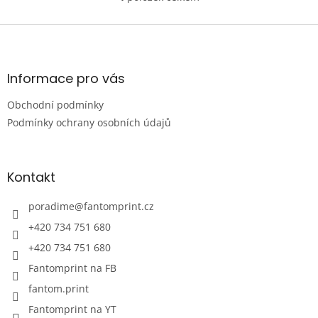
O
v
l
Z
á
á
d
p
a
a
Informace pro vás
c
t
í
Obchodní podmínky
í
p
r
Podmínky ochrany osobních údajů
v
k
y
Kontakt
v
ý
p
poradime
@
fantomprint.cz
i
+420 734 751 680
s
u
+420 734 751 680
Fantomprint na FB
fantom.print
Fantomprint na YT