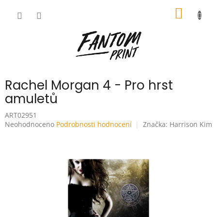
Přejít
NÁKUP
na
obsah
KOŠÍK
Rachel Morgan 4 - Pro hrst
amuletů
ART02951
Průměrné
Neohodnoceno
Podrobnosti hodnocení
Značka:
Harrison Kim
hodnocení
produktu
je
0,0
z
5
hvězdiček.