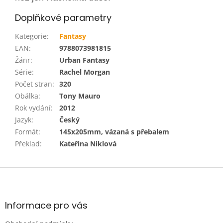
Doplňkové parametry
Kategorie
:
Fantasy
EAN
:
9788073981815
Žánr
:
Urban Fantasy
Série
:
Rachel Morgan
Počet stran
:
320
Obálka
:
Tony Mauro
Rok vydání
:
2012
Jazyk
:
Český
Formát
:
145x205mm, vázaná s přebalem
Překlad
:
Kateřina Niklová
Z
á
p
a
Informace pro vás
t