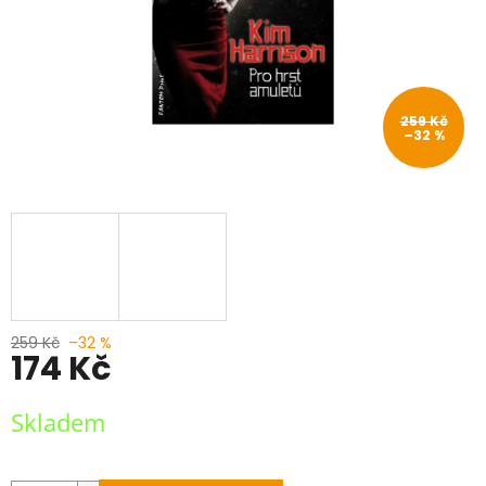
259 Kč
–32 %
259 Kč
–32 %
174 Kč
Měrná
Skladem
cena: