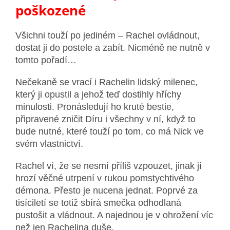
poškozené
Všichni touží po jediném – Rachel ovládnout,
dostat ji do postele a zabít. Nicméně ne nutně v
tomto pořadí…
Nečekaně se vrací i Rachelin lidský milenec,
který ji opustil a jehož teď dostihly hříchy
minulosti. Pronásledují ho kruté bestie,
připravené zničit Díru i všechny v ní, když to
bude nutné, které touží po tom, co má Nick ve
svém vlastnictví.
Rachel ví, že se nesmí příliš vzpouzet, jinak jí
hrozí věčné utrpení v rukou pomstychtivého
démona. Přesto je nucena jednat. Poprvé za
tisíciletí se totiž sbírá smečka odhodlaná
pustošit a vládnout. A najednou je v ohrožení víc
než jen Rachelina duše.