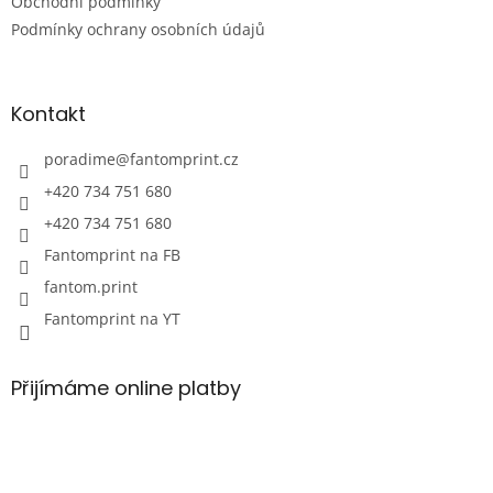
Obchodní podmínky
í
Podmínky ochrany osobních údajů
Kontakt
poradime
@
fantomprint.cz
+420 734 751 680
+420 734 751 680
Fantomprint na FB
fantom.print
Fantomprint na YT
Přijímáme online platby