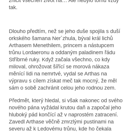
zničit všechen život na… Ale nebylo tomu vždy
tak.
Dlouho předtím, než se jeho duše spojila s duší
orkského šamana Ner´zhula, býval král lichů
Arthasem Menethilem, princem a nástupcem
trůnu Lordaeronu a oddaným paladinem řádu
Stříbrné ruky. Když začala všechno, co kdy
miloval, ohrožovat šířící se morová nákaza
měnící lidi na nemrtvé, vydal se Arthas na
výpravu s cílem získat meč tak mocný, že měl
sám o sobě zachránit celou jeho rodnou zem.
Předmět, který hledal, si však nakonec od svého
nového pána vyžádal krutou daň a započal jeho
hluboký pád končící až v naprostém zatracení.
Zavedl Arthase věčně zmrzlými pustinami na
severu až k Ledovému trůnu, kde ho čekala