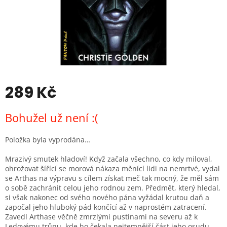
289 Kč
Měrná
Bohužel už není :(
cena:
Položka byla vyprodána…
Mrazivý smutek hladoví! Když začala všechno, co kdy miloval,
ohrožovat šířící se morová nákaza měnící lidi na nemrtvé, vydal
se Arthas na výpravu s cílem získat meč tak mocný, že měl sám
o sobě zachránit celou jeho rodnou zem. Předmět, který hledal,
si však nakonec od svého nového pána vyžádal krutou daň a
započal jeho hluboký pád končící až v naprostém zatracení.
Zavedl Arthase věčně zmrzlými pustinami na severu až k
Ledovému trůnu, kde ho čekala nejtemnější část jeho osudu.