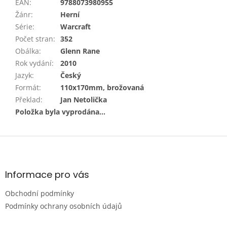
EAN
:
9788073980955
Žánr
:
Herní
Série
:
Warcraft
Počet stran
:
352
Obálka
:
Glenn Rane
Rok vydání
:
2010
Jazyk
:
Český
Formát
:
110x170mm, brožovaná
Překlad
:
Jan Netolička
Položka byla vyprodána…
Z
á
p
a
Informace pro vás
t
Obchodní podmínky
í
Podmínky ochrany osobních údajů