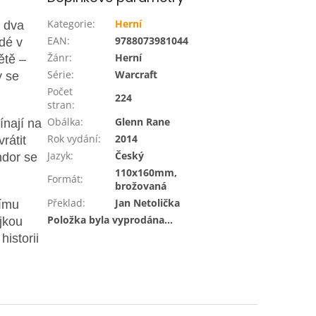
Kategorie
:
Herní
í dva
EAN
:
9788073981044
dé v
Žánr
:
Herní
ětě –
Série
:
Warcraft
y se
Počet
224
stran
:
Obálka
:
Glenn Rane
ínají na
Rok vydání
:
2014
rátit
Jazyk
:
Český
mdor se
110x160mm,
Formát
:
brožovaná
Překlad
:
Jan Netolička
címu
Položka byla vyprodána…
jkou
historii