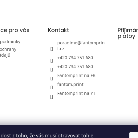
ce pro vás
Kontakt
Přijímá
platby
 podmínky
poradime
@
fantomprin
t.cz
ochrany
údajů
+420 734 751 680
+420 734 751 680
Fantomprint na FB
fantom.print
Fantomprint na YT
ost z toho, že vás musí otravovat tohle