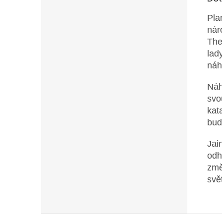
Pla
nár
The
lad
náh
Náh
svo
kat
bud
Jai
odh
změ
sv
Z