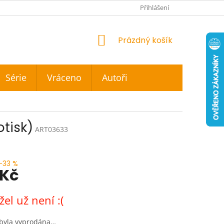
Přihlášení
NÁKUPNÍ
Prázdný košík
KOŠÍK
Série
Vráceno
Autoři
otisk)
ART03633
–33 %
 Kč
el už není :(
 byla vyprodána…