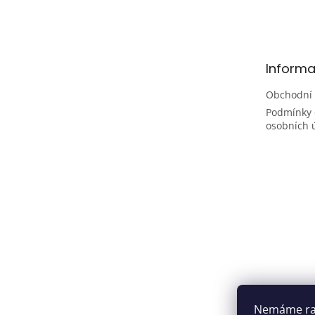
á
p
a
t
Informa
í
Obchodní
Podmínky 
osobních 
Nemáme rad