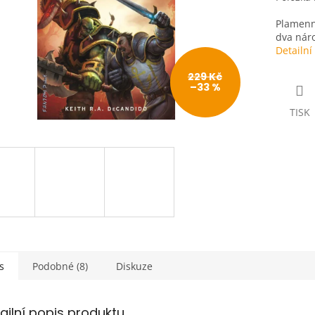
Plamenná
dva náro
Detailní
229 Kč
–33 %
TISK
s
Podobné (8)
Diskuze
ailní popis produktu