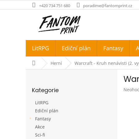
Přejít
+420 734 751 680
poradime@fantomprint.cz
na
obsah
LitRPG
Ediční plán
Fantasy
A
Domů
Herní
Warcraft - Kruh nenávisti (2. vy
P
War
o
Přeskočit
s
Kategorie
Průměr
Neoho
kategorie
t
hodnoc
r
produk
LitRPG
a
je
Ediční plán
n
0,0
Fantasy
z
n
5
í
Akce
hvězdič
p
Sci-fi