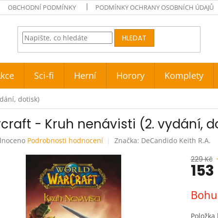
OBCHODNÍ PODMÍNKY
PODMÍNKY OCHRANY OSOBNÍCH ÚDAJŮ
HLEDAT
kce
Sci-fi
Herní
Horory
Komplety
dání, dotisk)
craft - Kruh nenávisti (2. vydání, d
né
dnoceno
Podrobnosti hodnocení
Značka:
DeCandido Keith R.A.
ení
tu
229 Kč
153
Měrná
Bohuž
cena:
ek.
Položka