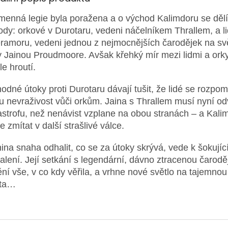
menná legie byla poražena a o východ Kalimdoru se děl
ody: orkové v Durotaru, vedeni náčelníkem Thrallem, a li
ramoru, vedeni jednou z nejmocnějších čarodějek na sv
y Jainou Proudmoore. Avšak křehký mír mezi lidmi a ork
le hroutí.
odné útoky proti Durotaru dávají tušit, že lidé se rozpom
u nevraživost vůči orkům. Jaina s Thrallem musí nyní odv
astrofu, než nenávist vzplane na obou stranách – a Kali
e zmítat v další strašlivé válce.
nina snaha odhalit, co se za útoky skrývá, vede k šokují
alení. Její setkání s legendární, dávno ztracenou čarodě
ní vše, v co kdy věřila, a vrhne nové světlo na tajemnou 
ěta…