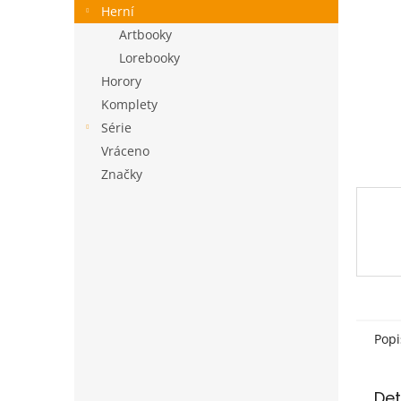
a
Herní
n
Artbooky
e
Lorebooky
l
Horory
Komplety
Série
Vráceno
Značky
Popi
Det