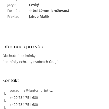
Jazyk
:
Český
Formát
:
110x160mm, brožovaná
Překlad
:
Jakub Mařík
Z
á
p
a
Informace pro vás
t
Obchodní podmínky
í
Podmínky ochrany osobních údajů
Kontakt
poradime
@
fantomprint.cz
+420 734 751 680
+420 734 751 680