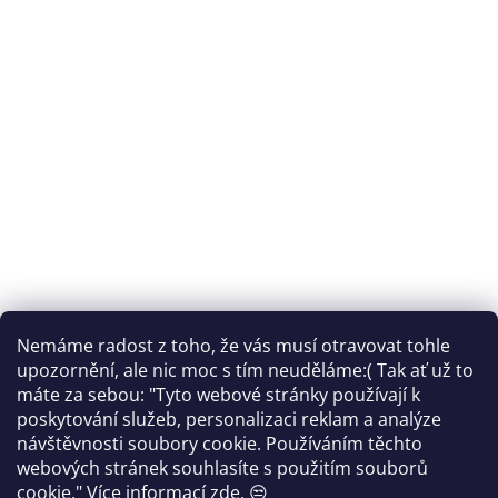
Nemáme radost z toho, že vás musí otravovat tohle
Sledovat na Instagramu
upozornění, ale nic moc s tím neuděláme:( Tak ať už to
máte za sebou: "Tyto webové stránky používají k
Facebook
poskytování služeb, personalizaci reklam a analýze
návštěvnosti soubory cookie. Používáním těchto
webových stránek souhlasíte s použitím souborů
cookie."
Více informací
zde
. 😒