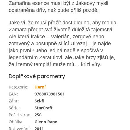
Zamařina esence musí být z Jakeovy mysli
odstraněna dřív, než bude příliš pozdě.
Jake ví, že musí přežít dost dlouho, aby mohla
Zamara předat svá životně důležitá tajemství.
Ale která frakce – Valerián, zergové nebo
zotavený a postupně sílící Ulrezaj – je najde
jako první? Jeho jediná naděje spočívá v
legendárním Zeratulovi, ale Jake brzy zjišťuje,
že i temný templář může mít… krizi víry.
Doplňkové parametry
Kategorie
:
Herní
EAN
:
9788073981501
Žánr
:
Sci-fi
Série
:
StarCraft
Počet stran
:
256
Obálka
:
Glenn Rane
Rok vydání
:
2011