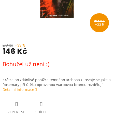
219 Kč
–33 %
219 Kč
–33 %
146 Kč
Měrná
Bohužel už není :(
cena:
Krátce po zdánlivé porážce temného archona Ulrezaje se Jake a
Rosemary při útěku opravenou warpovou branou rozdělují.
Detailní informace
ZEPTAT SE
SDÍLET