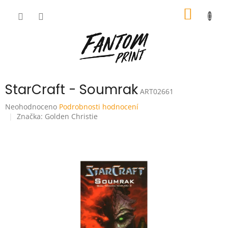
Přejít
NÁKUP
na
obsah
KOŠÍK
StarCraft - Soumrak
ART02661
Průměrné
Neohodnoceno
Podrobnosti hodnocení
hodnocení
Značka:
Golden Christie
produktu
je
0,0
z
5
hvězdiček.