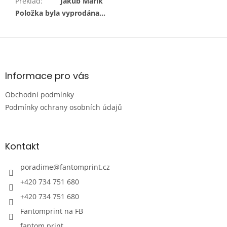
Překlad
:
Jakub Mařík
Položka byla vyprodána…
Z
á
p
a
Informace pro vás
t
Obchodní podmínky
í
Podmínky ochrany osobních údajů
Kontakt
poradime
@
fantomprint.cz
+420 734 751 680
+420 734 751 680
Fantomprint na FB
fantom.print