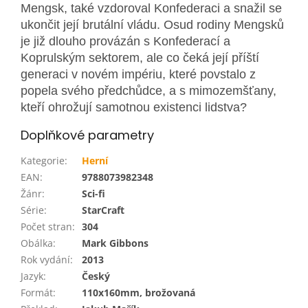
Mengsk, také vzdoroval Konfederaci a snažil se
ukončit její brutální vládu. Osud rodiny Mengsků
je již dlouho provázán s Konfederací a
Koprulským sektorem, ale co čeká její příští
generaci v novém impériu, které povstalo z
popela svého předchůdce, a s mimozemšťany,
kteří ohrožují samotnou existenci lidstva?
Doplňkové parametry
Kategorie
:
Herní
EAN
:
9788073982348
Žánr
:
Sci-fi
Série
:
StarCraft
Počet stran
:
304
Obálka
:
Mark Gibbons
Rok vydání
:
2013
Jazyk
:
Český
Formát
:
110x160mm, brožovaná