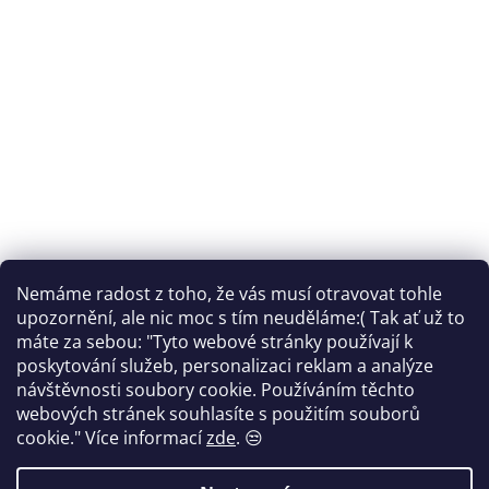
Nemáme radost z toho, že vás musí otravovat tohle
Sledovat na Instagramu
upozornění, ale nic moc s tím neuděláme:( Tak ať už to
máte za sebou: "Tyto webové stránky používají k
Facebook
poskytování služeb, personalizaci reklam a analýze
návštěvnosti soubory cookie. Používáním těchto
webových stránek souhlasíte s použitím souborů
cookie."
Více informací
zde
. 😒
Vytvořil Shoptet