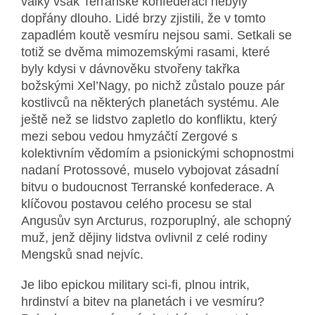
války však Terranské konfederaci nebyly
dopřány dlouho. Lidé brzy zjistili, že v tomto
zapadlém koutě vesmíru nejsou sami. Setkali se
totiž se dvěma mimozemskými rasami, které
byly kdysi v dávnověku stvořeny takřka
božskými Xel’Nagy, po nichž zůstalo pouze pár
kostlivců na některých planetách systému. Ale
ještě než se lidstvo zapletlo do konfliktu, který
mezi sebou vedou hmyzáčtí Zergové s
kolektivním vědomím a psionickými schopnostmi
nadaní Protossové, muselo vybojovat zásadní
bitvu o budoucnost Terranské konfederace. A
klíčovou postavou celého procesu se stal
Angusův syn Arcturus, rozporuplný, ale schopný
muž, jenž dějiny lidstva ovlivnil z celé rodiny
Mengsků snad nejvíc.
Je libo epickou military sci-fi, plnou intrik,
hrdinství a bitev na planetách i ve vesmíru?