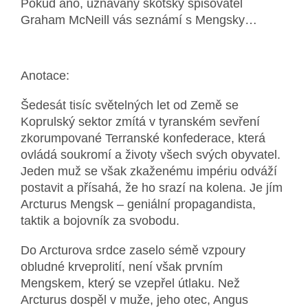
Pokud ano, uznávaný skotský spisovatel
Graham McNeill vás seznámí s Mengsky…
Anotace:
Šedesát tisíc světelných let od Země se
Koprulský sektor zmítá v tyranském sevření
zkorumpované Terranské konfederace, která
ovládá soukromí a životy všech svých obyvatel.
Jeden muž se však zkaženému impériu odváží
postavit a přísahá, že ho srazí na kolena. Je jím
Arcturus Mengsk – geniální propagandista,
taktik a bojovník za svobodu.
Do Arcturova srdce zaselo sémě vzpoury
obludné krveprolití, není však prvním
Mengskem, který se vzepřel útlaku. Než
Arcturus dospěl v muže, jeho otec, Angus