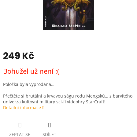
249 Kč
Měrná
Bohužel už není :(
cena:
Položka byla vyprodána…
Přečtěte si brutální a krvavou ságu rodu Mengsků… z barvitého
univerza kultovní military sci-fi videohry StarCraft!
Detailní informace
ZEPTAT SE
SDÍLET