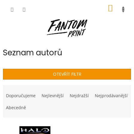
Přejít
NÁKUP
na
obsah
KOŠÍK
Seznam autorů
OTEVŘÍT FILTR
Ř
a
Doporučujeme
Nejlevnější
Nejdražší
Nejprodávanější
z
e
Abecedně
n
í
V
p
ý