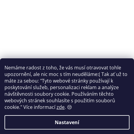
Nemáme radost z toho, že vás musí otravovat tohle
Sledovat na Instagramu
upozornění, ale nic moc s tím neuděláme:( Tak ať už to
máte za sebou: "Tyto webové stránky používají k
Facebook
poskytování služeb, personalizaci reklam a analýze
návštěvnosti soubory cookie. Používáním těchto
webových stránek souhlasíte s použitím souborů
cookie."
Více informací
zde
. 😒
Vytvořil Shoptet
Nastavení