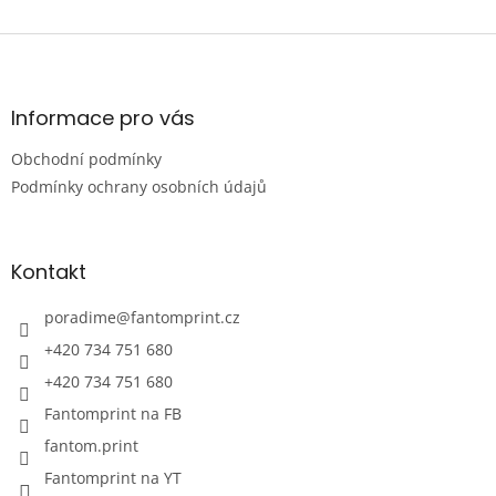
v
l
Z
á
á
d
p
a
a
Informace pro vás
c
t
í
Obchodní podmínky
í
p
r
Podmínky ochrany osobních údajů
v
k
y
Kontakt
v
ý
p
poradime
@
fantomprint.cz
i
+420 734 751 680
s
u
+420 734 751 680
Fantomprint na FB
fantom.print
Fantomprint na YT