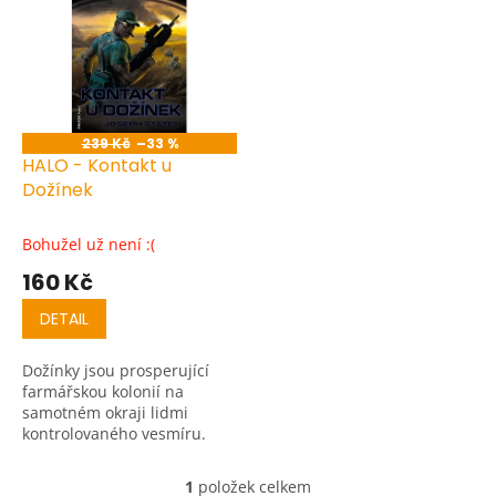
r
p
o
i
d
s
u
p
k
r
t
o
ů
239 Kč
–33 %
d
HALO - Kontakt u
u
Dožínek
k
t
Bohužel už není :(
ů
160 Kč
DETAIL
Dožínky jsou prosperující
farmářskou kolonií na
samotném okraji lidmi
kontrolovaného vesmíru.
Vstoupili jsme však na
posvátnou půdu...
1
položek celkem
O