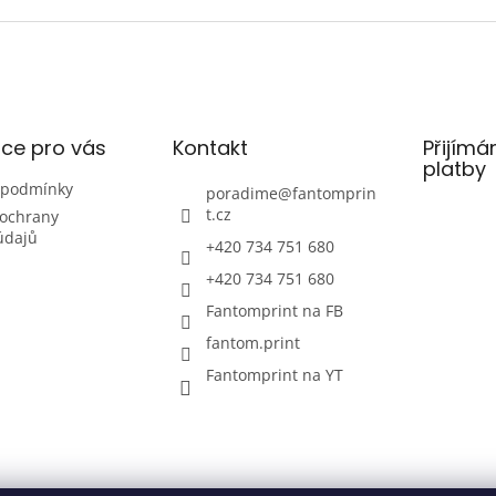
l
á
d
a
c
í
p
ce pro vás
Kontakt
Přijímá
r
platby
v
 podmínky
poradime
@
fantomprin
k
t.cz
ochrany
y
údajů
v
+420 734 751 680
ý
+420 734 751 680
p
i
Fantomprint na FB
s
fantom.print
u
Fantomprint na YT