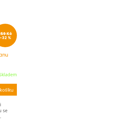
259 Kč
–32 %
lanu
Skladem
košíku
i
u se
.