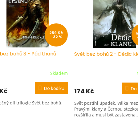
259 Kč
–32 %
 bez bohů 3 - Pád thanů
Svět bez bohů 2 - Dědic k
Skladem
Do košíku
Do 
 Kč
174 Kč
čný díl trilogie Svět bez bohů.
Svět postihl úpadek. Válka mez
Pravými klany a Černou stezko
rozšířila a musí být zastavena..
O
v