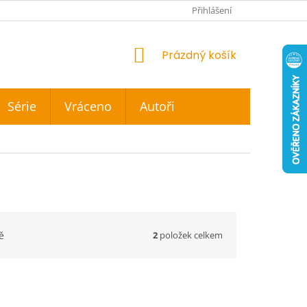
Přihlášení
NÁKUPNÍ
Prázdný košík
KOŠÍK
Série
Vráceno
Autoři
2
položek celkem
ě