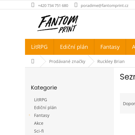
Přejít
+420 734 751 680
poradime@fantomprint.cz
na
obsah
LitRPG
Ediční plán
Fantasy
A
Domů
Prodávané značky
Ruckley Brian
P
Sez
o
Přeskočit
s
Kategorie
kategorie
t
Ř
r
LitRPG
a
a
Dopo
Ediční plán
z
n
e
Fantasy
n
V
n
í
Akce
ý
í
p
Sci-fi