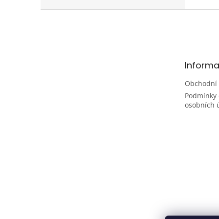
Z
á
p
a
t
Informa
í
Obchodní
Podmínky 
osobních 