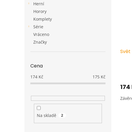
p
p
a
Herní
i
r
n
Horory
s
o
e
p
Komplety
d
l
r
u
Série
o
k
Vráceno
d
t
Značky
u
ů
Svět
k
t
ů
Cena
174
Kč
175
Kč
174
Závěre
Na skladě
2