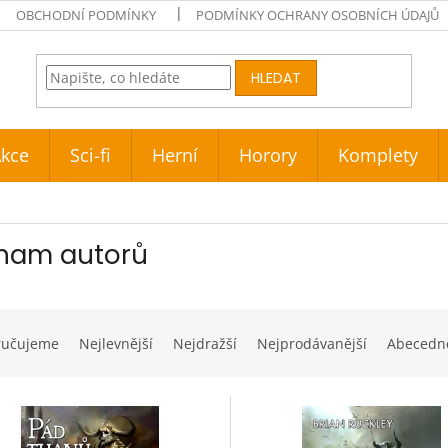
OBCHODNÍ PODMÍNKY
PODMÍNKY OCHRANY OSOBNÍCH ÚDAJŮ
HLEDAT
kce
Sci-fi
Herní
Horory
Komplety
nam autorů
ručujeme
Nejlevnější
Nejdražší
Nejprodávanější
Abecedn