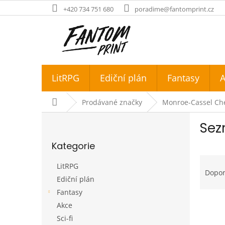
Přejít
+420 734 751 680
poradime@fantomprint.cz
na
obsah
LitRPG
Ediční plán
Fantasy
A
Domů
Prodávané značky
Monroe-Cassel Ch
P
Sez
o
Přeskočit
s
Kategorie
kategorie
t
Ř
r
LitRPG
a
a
Dopo
Ediční plán
z
n
e
Fantasy
n
V
n
í
Akce
ý
í
p
Sci-fi