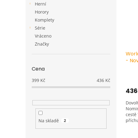
p
p
a
Herní
i
r
n
Horory
s
o
e
p
Komplety
d
l
r
u
Série
o
k
Vráceno
d
t
Značky
u
ů
Worl
k
- No
t
ů
Cena
399
Kč
436
Kč
436
Dovol
Nomim
cestě
přích
Na skladě
2