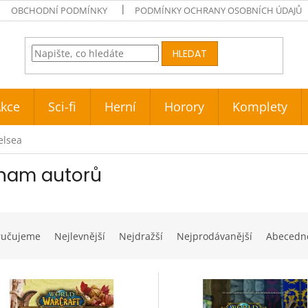
OBCHODNÍ PODMÍNKY
PODMÍNKY OCHRANY OSOBNÍCH ÚDAJŮ
HLEDAT
kce
Sci-fi
Herní
Horory
Komplety
elsea
nam autorů
ručujeme
Nejlevnější
Nejdražší
Nejprodávanější
Abecedn