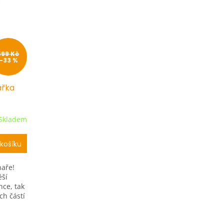
599 Kč
–33 %
ařka
Skladem
košíku
haře!
ěší
nce, tak
ch částí