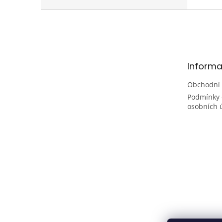
Z
á
p
a
t
Informa
í
Obchodní
Podmínky 
osobních 