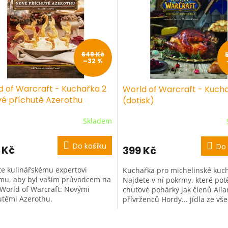
649 Kč
–32 %
d of Warcraft - Kuchařka 2
World of Warcraft - Kuch
vé příchutě Azerothu
(dotisk)
Skladem
Do košíku
Do 
 Kč
399 Kč
te kulinářskému expertovi
Kuchařka pro michelinské kuc
u, aby byl vaším průvodcem na
Najdete v ní pokrmy, které pot
 World of Warcraft: Novými
chuťové pohárky jak členů Alia
utěmi Azerothu.
přívrženců Hordy... jídla ze vše
Azerothu! V knize najdete...
O