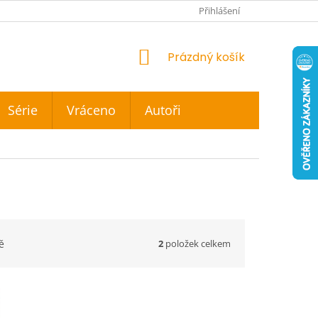
Přihlášení
NÁKUPNÍ
Prázdný košík
KOŠÍK
Série
Vráceno
Autoři
2
položek celkem
ě