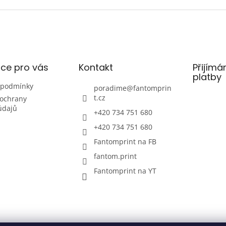
v
l
á
d
a
c
í
ce pro vás
Kontakt
Přijímá
p
platby
r
 podmínky
poradime
@
fantomprin
v
t.cz
ochrany
k
údajů
y
+420 734 751 680
v
+420 734 751 680
ý
p
Fantomprint na FB
i
fantom.print
s
u
Fantomprint na YT