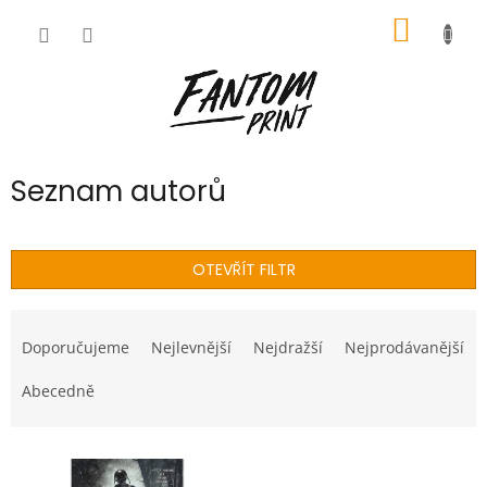
Přejít
NÁKUP
na
obsah
KOŠÍK
Seznam autorů
OTEVŘÍT FILTR
Ř
a
Doporučujeme
Nejlevnější
Nejdražší
Nejprodávanější
z
e
Abecedně
n
í
V
p
ý