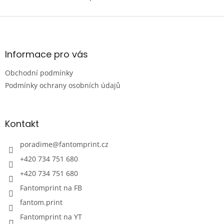
O
nacistickými čaroději...
v
l
Z
á
á
d
p
a
a
Informace pro vás
c
t
í
Obchodní podmínky
í
p
r
Podmínky ochrany osobních údajů
v
k
y
Kontakt
v
ý
p
poradime
@
fantomprint.cz
i
+420 734 751 680
s
u
+420 734 751 680
Fantomprint na FB
fantom.print
Fantomprint na YT