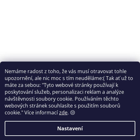
Nemáme radost z toho, že vás musí otravovat tohle
Sledovat na Instagramu
upozornění, ale nic moc s tím neuděláme:( Tak ať už to
máte za sebou: "Tyto webové stránky používají k
Facebook
poskytování služeb, personalizaci reklam a analýze
návštěvnosti soubory cookie. Používáním těchto
webových stránek souhlasíte s použitím souborů
cookie."
Více informací
zde
. 😒
Vytvořil Shoptet
Nastavení