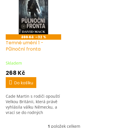
r
p
o
i
d
s
u
p
k
r
t
o
ů
399 Kč
–32 %
d
Temné umění 1 -
u
Půlnoční fronta
k
t
Skladem
ů
268 Kč
Do košíku
Cade Martin s rodiči opouští
Velkou Británii, která právě
vyhlásila válku Německu, a
vrací se do rodných
Spojených Států. Když je
však jejich loď napadena
1
položek celkem