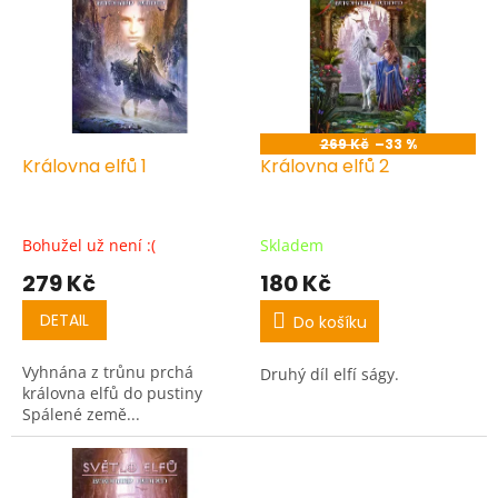
r
p
o
i
d
s
u
p
k
r
t
o
ů
269 Kč
–33 %
d
Královna elfů 1
Královna elfů 2
u
k
t
Bohužel už není :(
Skladem
ů
279 Kč
180 Kč
DETAIL
Do košíku
Vyhnána z trůnu prchá
Druhý díl elfí ságy.
královna elfů do pustiny
Spálené země...