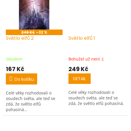
249 Kč
–32 %
Světlo elfů 2
Světlo elfů 1
Skladem
Bohužel už není :(
167 Kč
249 Kč
DETAIL
Do košíku
Celé věky rozhodovali o
Celé věky rozhodovali o
osudech světa, ale teď se
osudech světa, ale teď se
zdá, že světlo elfů pohasíná.
zdá, že světlo elfů
pohasíná...