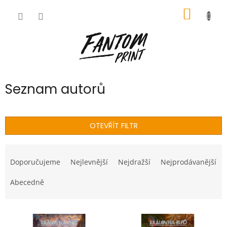
Přejít
NÁKUP
na
obsah
KOŠÍK
Seznam autorů
OTEVŘÍT FILTR
Ř
a
Doporučujeme
Nejlevnější
Nejdražší
Nejprodávanější
z
e
Abecedně
n
í
V
p
ý