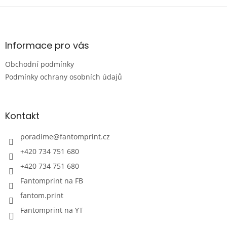
v
l
Z
á
á
d
p
a
a
Informace pro vás
c
t
í
Obchodní podmínky
í
p
r
Podmínky ochrany osobních údajů
v
k
y
Kontakt
v
ý
p
poradime
@
fantomprint.cz
i
+420 734 751 680
s
u
+420 734 751 680
Fantomprint na FB
fantom.print
Fantomprint na YT