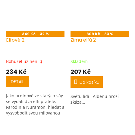
349 Kč
–32 %
309 Kč
–33 %
Elfové 2
Zima elfů 2
Bohužel už není :(
Skladem
234 Kč
207 Kč
DETAIL
Do košíku
Jako hrdinové ze starých ság
Světu lidí i Albenu hrozí
se vydali dva elfí přátelé,
zkáza...
Farodin a Nuramon, hledat a
vysvobodit svou milovanou
Noroelle.