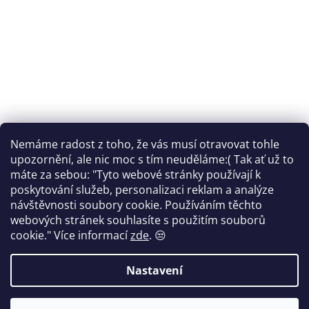
Nemáme radost z toho, že vás musí otravovat tohle
Sledovat na Instagramu
upozornění, ale nic moc s tím neuděláme:( Tak ať už to
máte za sebou: "Tyto webové stránky používají k
Facebook
poskytování služeb, personalizaci reklam a analýze
návštěvnosti soubory cookie. Používáním těchto
webových stránek souhlasíte s použitím souborů
cookie."
Více informací
zde
. 😒
Vytvořil Shoptet
Nastavení
Copyright 2026
FANTOM print
. Všechna práva vyhrazena.