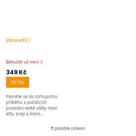
Zima elfů 1
Bohužel už není :(
349 Kč
DETAIL
Ponořte se do strhujícího
příběhu o počátcích
poslední velké války mezi
elfy, troly a lidmi...
7
položek celkem
O