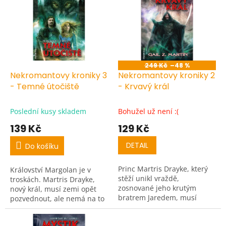
r
p
o
i
d
s
u
p
k
r
t
o
ů
249 Kč
–48 %
d
Nekromantovy kroniky 3
Nekromantovy kroniky 2
u
- Temné útočiště
- Krvavý král
k
t
Poslední kusy skladem
Bohužel už není :(
ů
139 Kč
129 Kč
DETAIL
Do košíku
Princ Martris Drayke, který
Království Margolan je v
stěží unikl vraždě,
troskách. Martris Drayke,
zosnované jeho krutým
nový král, musí zemi opět
bratrem Jaredem, musí
pozvednout, ale nemá na to
ovládnout své magické
čas. Na obzoru se vynořuje
schopnosti, jež mu umožňují
nová válka.