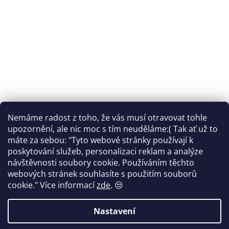
Nemáme radost z toho, že vás musí otravovat tohle
Sledovat na Instagramu
upozornění, ale nic moc s tím neuděláme:( Tak ať už to
máte za sebou: "Tyto webové stránky používají k
Facebook
poskytování služeb, personalizaci reklam a analýze
návštěvnosti soubory cookie. Používáním těchto
webových stránek souhlasíte s použitím souborů
cookie."
Více informací
zde
. 😒
Vytvořil Shoptet
Nastavení