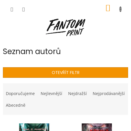
Přejít
NÁKUP
na
obsah
KOŠÍK
Seznam autorů
OTEVŘÍT FILTR
Ř
a
Doporučujeme
Nejlevnější
Nejdražší
Nejprodávanější
z
e
Abecedně
n
í
V
p
ý