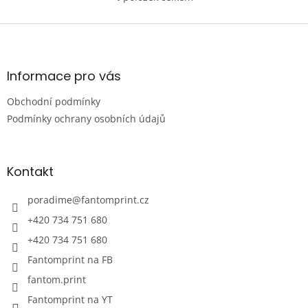
O
v
l
Z
á
á
d
p
a
a
Informace pro vás
c
t
í
Obchodní podmínky
í
p
r
Podmínky ochrany osobních údajů
v
k
y
Kontakt
v
ý
p
poradime
@
fantomprint.cz
i
+420 734 751 680
s
u
+420 734 751 680
Fantomprint na FB
fantom.print
Fantomprint na YT