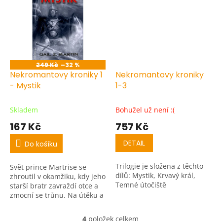
přivolávat mrtvé.
249 Kč
–32 %
Nekromantovy kroniky 1
Nekromantovy kroniky
- Mystik
1-3
Skladem
Bohužel už není :(
167 Kč
757 Kč
DETAIL
Do košíku
Trilogie je složena z těchto
Svět prince Martrise se
dílů: Mystik, Krvavý král,
zhroutil v okamžiku, kdy jeho
Temné útočiště
starší bratr zavraždí otce a
zmocní se trůnu. Na útěku a
jen s hrstkou věrných po
boku touží po pomstě.
4
položek celkem