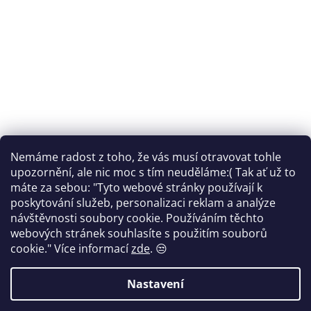
Nemáme radost z toho, že vás musí otravovat tohle
Sledovat na Instagramu
upozornění, ale nic moc s tím neuděláme:( Tak ať už to
máte za sebou: "Tyto webové stránky používají k
Facebook
poskytování služeb, personalizaci reklam a analýze
návštěvnosti soubory cookie. Používáním těchto
webových stránek souhlasíte s použitím souborů
cookie."
Více informací
zde
. 😒
Vytvořil Shoptet
Nastavení