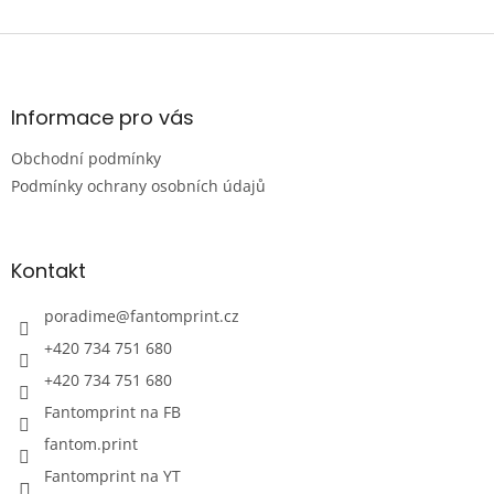
odhalil největší zdroj...
v
l
Z
á
á
d
p
a
a
Informace pro vás
c
t
í
Obchodní podmínky
í
p
r
Podmínky ochrany osobních údajů
v
k
y
Kontakt
v
ý
p
poradime
@
fantomprint.cz
i
+420 734 751 680
s
u
+420 734 751 680
Fantomprint na FB
fantom.print
Fantomprint na YT