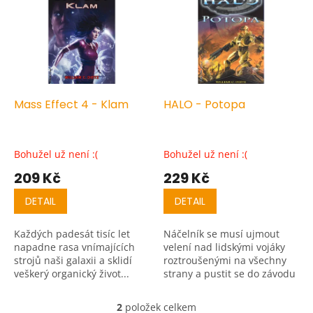
r
p
o
i
d
s
u
p
k
r
t
o
ů
d
Mass Effect 4 - Klam
HALO - Potopa
u
k
t
Bohužel už není :(
Bohužel už není :(
ů
209 Kč
229 Kč
DETAIL
DETAIL
Každých padesát tisíc let
Náčelník se musí ujmout
napadne rasa vnímajících
velení nad lidskými vojáky
strojů naši galaxii a sklidí
roztroušenými na všechny
veškerý organický život...
strany a pustit se do závodu
o odhalení nejtemnější
záhady Halo – aby nakonec
2
položek celkem
O