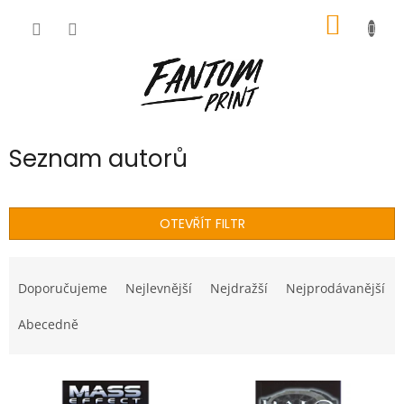
Přejít
NÁKUP
na
obsah
KOŠÍK
Seznam autorů
OTEVŘÍT FILTR
Ř
a
Doporučujeme
Nejlevnější
Nejdražší
Nejprodávanější
z
e
Abecedně
n
í
V
p
ý