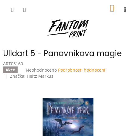
Přejít
NÁKUP
na
obsah
KOŠÍK
Ulldart 5 - Panovníkova magie
ART03160
Průměrné
Neohodnoceno
Podrobnosti hodnocení
Akce
hodnocení
Značka:
Heitz Markus
produktu
je
0,0
z
5
hvězdiček.