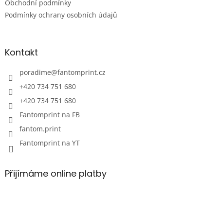
Obchodní podmínky
í
Podmínky ochrany osobních údajů
Kontakt
poradime
@
fantomprint.cz
+420 734 751 680
+420 734 751 680
Fantomprint na FB
fantom.print
Fantomprint na YT
Přijímáme online platby