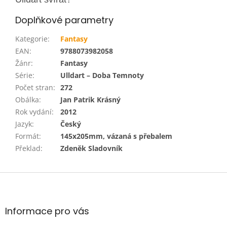
Doplňkové parametry
Kategorie
:
Fantasy
EAN
:
9788073982058
Žánr
:
Fantasy
Série
:
Ulldart – Doba Temnoty
Počet stran
:
272
Obálka
:
Jan Patrik Krásný
Rok vydání
:
2012
Jazyk
:
Český
Formát
:
145x205mm, vázaná s přebalem
Překlad
:
Zdeněk Sladovník
Z
á
p
a
Informace pro vás
t