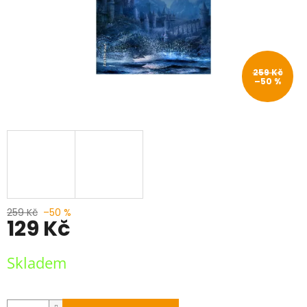
259 Kč
–50 %
259 Kč
–50 %
129 Kč
Měrná
Skladem
cena: