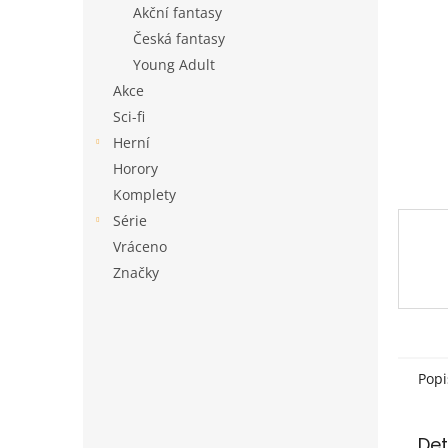
a
Akční fantasy
n
Česká fantasy
e
Young Adult
l
Akce
Sci-fi
Herní
Horory
Komplety
Série
Vráceno
Značky
Popi
Det