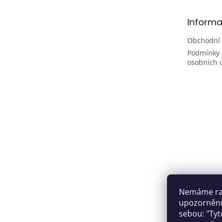
a
t
Informa
í
Obchodní
Podmínky 
osobních 
Nemáme rad
upozornění,
sebou: "Tyt