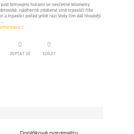
 pod Stínovými horami se nesčetné kilometry
brovské, nádherně zdobené síně trpasličí říše
r a trpaslíci pořád ještě razí štoly čím dál hlouběji
..
 informace
ZEPTAT SE
SDÍLET
Doplňkové parametry