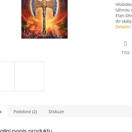
Hluboko
táhnou o
Elan-Dho
do skály.
Detailní
TISK
s
Podobné (2)
Diskuze
ailní popis produktu