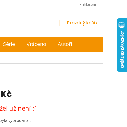
Přihlášení
NÁKUPNÍ
Prázdný košík
KOŠÍK
Série
Vráceno
Autoři
 Kč
el už není :(
 byla vyprodána…