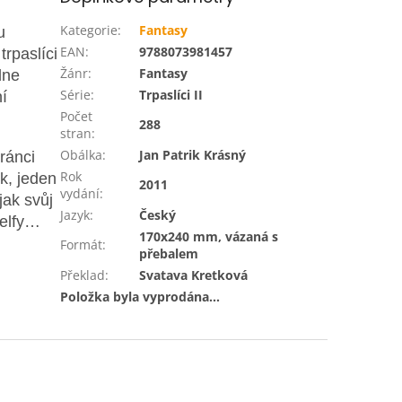
Kategorie
:
Fantasy
u
EAN
:
9788073981457
trpaslíci
Žánr
:
Fantasy
dne
Série
:
Trpaslíci II
í
Počet
288
stran
:
Obálka
:
Jan Patrik Krásný
ránci
Rok
ok, jeden
2011
vydání
:
jak svůj
Jazyk
:
Český
 elfy…
170x240 mm, vázaná s
Formát
:
přebalem
Překlad
:
Svatava Kretková
Položka byla vyprodána…