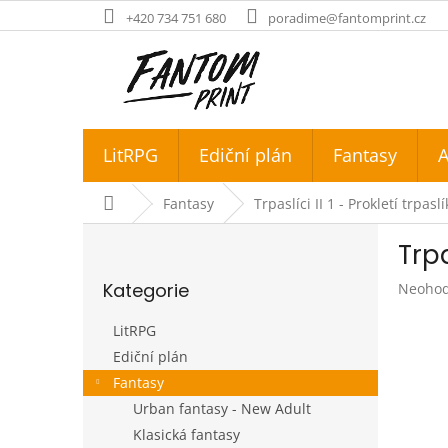
Přejít
+420 734 751 680
poradime@fantomprint.cz
na
obsah
LitRPG
Ediční plán
Fantasy
A
Domů
Fantasy
Trpaslíci II 1 - Prokletí trpasl
P
Trpa
o
Přeskočit
s
Kategorie
Průměr
Neoho
kategorie
t
hodnoc
r
produk
LitRPG
a
je
Ediční plán
n
0,0
Fantasy
z
n
5
í
Urban fantasy - New Adult
hvězdič
p
Klasická fantasy