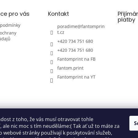
ce pro vás
Kontakt
Přijímá
platby
 podmínky
poradime
@
fantomprin
t.cz
ochrany
údajů
+420 734 751 680
+420 734 751 680
Fantomprint na FB
fantom.print
Fantomprint na YT
ost z toho, že vás musí otravovat tohle
S
 ale nic moc s tím neuděláme:( Tak ať už to máte za
o webové stránky používají k poskytování služeb,