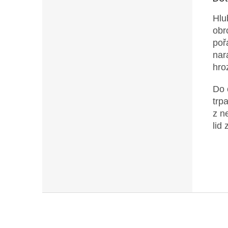
Hlu
obr
poř
nar
hro
Do 
trp
z n
lid
Z
á
p