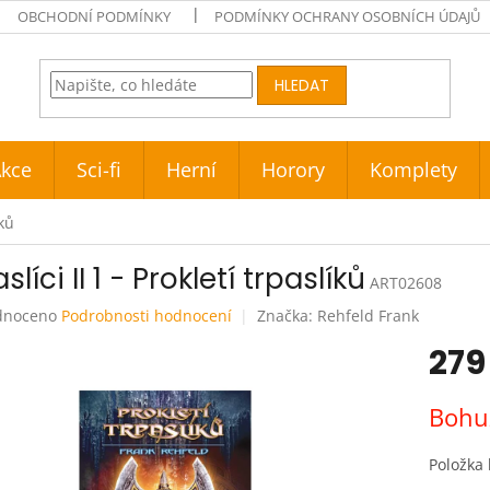
OBCHODNÍ PODMÍNKY
PODMÍNKY OCHRANY OSOBNÍCH ÚDAJŮ
HLEDAT
kce
Sci-fi
Herní
Horory
Komplety
íků
slíci II 1 - Prokletí trpaslíků
ART02608
né
dnoceno
Podrobnosti hodnocení
Značka:
Rehfeld Frank
ení
279
tu
Měrná
Bohuž
cena:
ek.
Položka