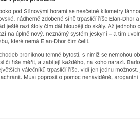
boko pod Stínovými horami se nesčetné kilometry táhno
ovské, nádherně zdobené síně trpasličí říše Elan-Dhor a 
ád ještě razí štoly čím dál hlouběji do skály. Až jednoho 
azí na úplně nový, neznámý systém jeskyní – a tím uvoln
zbu, které nemá Elan-Dhor čím čelit.
chodeb proniknou temné bytosti, s nimiž se nemohou ob
asličí říše měřit, a zabíjejí každého, na koho narazí. Barl
ejvětších válečníků trpasličí říše, vidí jen jednu možnost, 
 zachránit. Musí poprosit o pomoc nenáviděné, arogantní