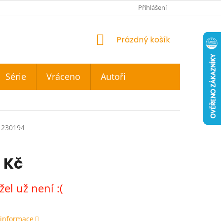
Přihlášení
NÁKUPNÍ
Prázdný košík
KOŠÍK
Série
Vráceno
Autoři
230194
 Kč
el už není :(
 informace