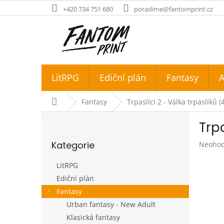
Přejít
+420 734 751 680
poradime@fantomprint.cz
na
obsah
LitRPG
Ediční plán
Fantasy
A
Domů
Fantasy
Trpaslíci 2 - Válka trpaslíků (
P
Trpa
o
Přeskočit
s
Kategorie
Průměr
Neoho
kategorie
t
hodnoc
r
produk
LitRPG
a
je
Ediční plán
n
0,0
Fantasy
z
n
5
í
Urban fantasy - New Adult
hvězdič
p
Klasická fantasy