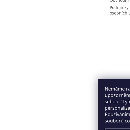
Obchodní
Podmínky 
osobních 
Nemáme rad
upozornění,
sebou: "Tyt
personaliza
Facebo
Používáním
souborů co