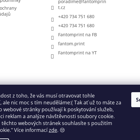
 podmínky
poradime
@
fantomprin
t.cz
ochrany
údajů
+420 734 751 680
+420 734 751 680
Fantomprint na FB
fantom.print
Fantomprint na YT
ost z toho, že vás musí otravovat tohle
S
 ale nic moc s tím neuděláme:( Tak ať už to máte za
o webové stránky používají k poskytování služeb,
ci reklam a analýze návštěvnosti soubory cookie.
ok
 těchto webových stránek souhlasíte s použitím
okie."
Více informací
zde
. 😒