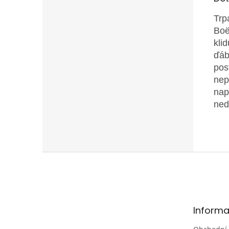
Trp
Boë
kli
ďáb
pos
nep
nap
ned
Z
á
p
a
t
Informa
í