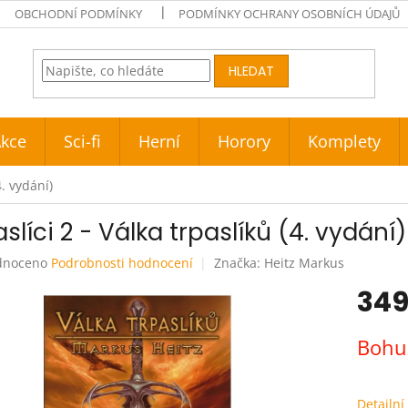
OBCHODNÍ PODMÍNKY
PODMÍNKY OCHRANY OSOBNÍCH ÚDAJŮ
HLEDAT
kce
Sci-fi
Herní
Horory
Komplety
4. vydání)
slíci 2 - Válka trpaslíků (4. vydání)
né
dnoceno
Podrobnosti hodnocení
Značka:
Heitz Markus
ení
349
tu
Měrná
Bohuž
cena:
ek.
Detailní