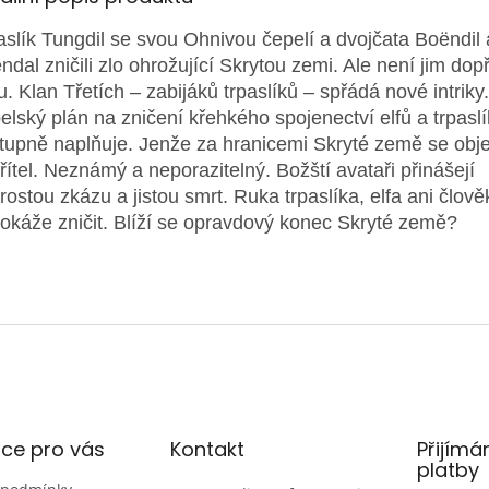
aslík Tungdil se svou Ohnivou čepelí a dvojčata Bo
ë
ndil 
ndal zničili zlo ohrožující Skrytou zemi. Ale není jim dop
du. Klan Třetích – zabijáků trpaslíků – spřádá nové intriky.
elský plán na zničení křehkého spojenectví elfů a trpasl
tupně naplňuje. Jenže za hranicemi Skryté země se obje
řítel. Neznámý a neporazitelný. Božští avataři přinášejí
rostou zkázu a jistou smrt. Ruka trpaslíka, elfa ani člově
okáže zničit. Blíží se opravdový konec Skryté země?
ce pro vás
Kontakt
Přijímá
platby