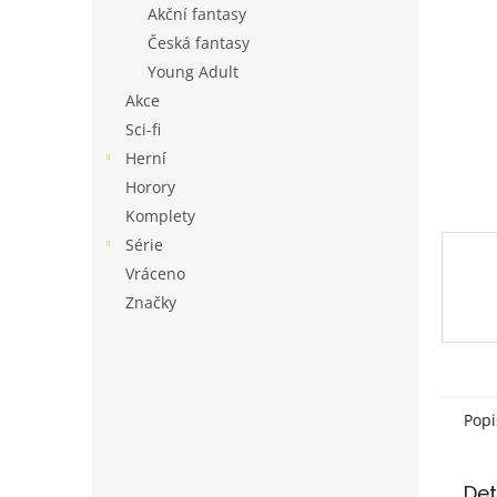
a
Akční fantasy
n
Česká fantasy
e
Young Adult
l
Akce
Sci-fi
Herní
Horory
Komplety
Série
Vráceno
Značky
Popi
Det