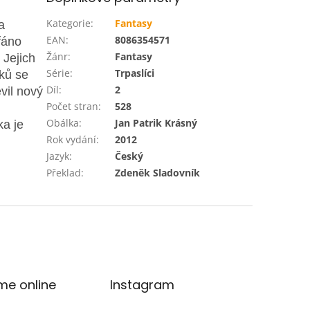
Kategorie
:
Fantasy
a
EAN
:
8086354571
řáno
Žánr
:
Fantasy
 Jejich
Série
:
Trpaslíci
íků se
Díl
:
2
vil nový
Počet stran
:
528
Obálka
:
Jan Patrik Krásný
ka je
Rok vydání
:
2012
Jazyk
:
Český
Překlad
:
Zdeněk Sladovník
me online
Instagram