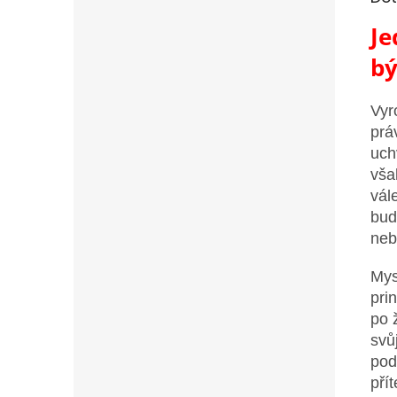
Je
bý
Vyr
prá
uch
vša
vál
bud
neb
Mys
pri
po 
svůj
pod
pří