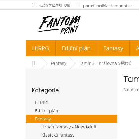
Přejít
+420 734 751 680
poradime@fantomprint.cz
na
obsah
LitRPG
Ediční plán
Fantasy
A
Domů
Fantasy
Tamir 3 - Královna věštců
P
Tam
o
Přeskočit
s
Kategorie
Průměr
Neoho
kategorie
t
hodnoc
r
produk
LitRPG
a
je
Ediční plán
n
0,0
Fantasy
z
n
5
í
Urban fantasy - New Adult
hvězdič
p
Klasická fantasy