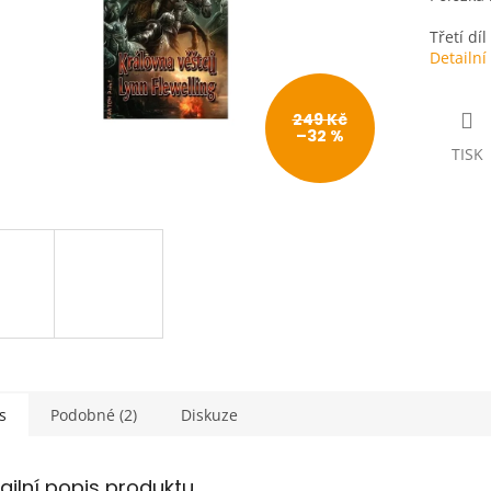
Třetí díl
Detailní
249 Kč
–32 %
TISK
s
Podobné (2)
Diskuze
ailní popis produktu