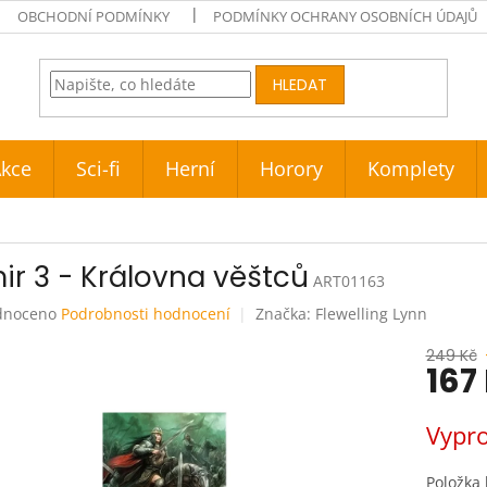
OBCHODNÍ PODMÍNKY
PODMÍNKY OCHRANY OSOBNÍCH ÚDAJŮ
HLEDAT
kce
Sci-fi
Herní
Horory
Komplety
ir 3 - Královna věštců
ART01163
né
dnoceno
Podrobnosti hodnocení
Značka:
Flewelling Lynn
ení
tu
249 Kč
167
Měrná
Vypr
cena:
ek.
Položka