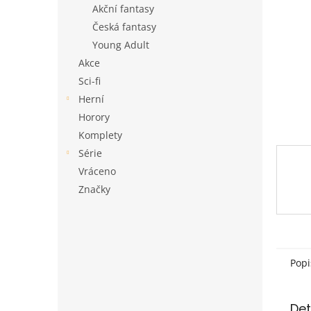
a
Akční fantasy
n
Česká fantasy
e
Young Adult
l
Akce
Sci-fi
Herní
Horory
Komplety
Série
Vráceno
Značky
Popi
Det