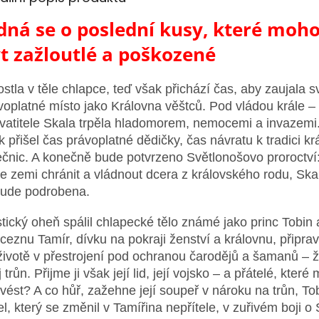
dná se o poslední kusy, které moh
t zažloutlé a poškozené
ostla v těle chlapce, teď však přichází čas, aby zaujala s
voplatné místo jako Královna věštců. Pod vládou krále –
vatitele Skala trpěla hladomorem, nemocemi a invazemi
k přišel čas právoplatné dědičky, čas návratu k tradici kr
ečnic. A konečně bude potvrzeno Světlonošovo proroctv
e zemi chránit a vládnout dcera z královského rodu, Ska
ude podrobena.
tický oheň spálil chlapecké tělo známé jako princ Tobin a
nceznu Tamír, dívku na pokraji ženství a královnu, připra
životě v přestrojení pod ochranou čarodějů a šamanů – 
 trůn. Přijme ji však její lid, její vojsko – a přátelé, které
vést? A co hůř, zažehne její soupeř v nároku na trůn, To
tel, který se změnil v Tamířina nepřítele, v zuřivém boji o