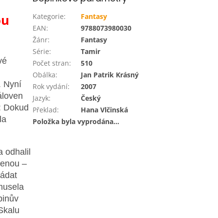
ou
Kategorie
:
Fantasy
EAN
:
9788073980030
Žánr
:
Fantasy
Série
:
Tamir
vé
Počet stran
:
510
Obálka
:
Jan Patrik Krásný
. Nyní
Rok vydání
:
2007
áloven
Jazyk
:
Český
í: Dokud
Překlad
:
Hana Vlčinská
la
Položka byla vyprodána…
 odhalil
venou –
žádat
 musela
binův
 Skalu