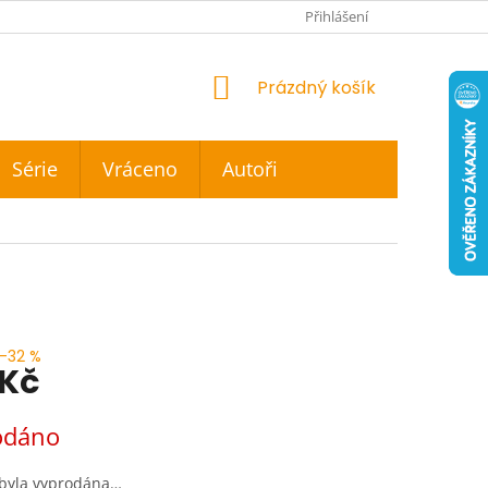
Přihlášení
NÁKUPNÍ
Prázdný košík
KOŠÍK
Série
Vráceno
Autoři
–32 %
 Kč
odáno
 byla vyprodána…