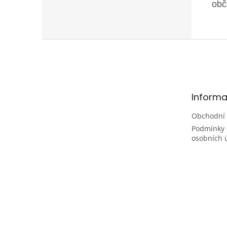
obč
Z
á
p
a
t
Informa
í
Obchodní
Podmínky 
osobních 