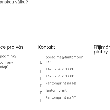
anskou válku?
ce pro vás
Kontakt
Přijímá
platby
 podmínky
poradime
@
fantomprin
t.cz
ochrany
údajů
+420 734 751 680
+420 734 751 680
Fantomprint na FB
fantom.print
Fantomprint na YT