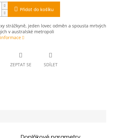
Přidat do košíku
xy strážkyně, jeden lovec odměn a spousta mrtvých
ých v australské metropoli
 informace
ZEPTAT SE
SDÍLET
Doplňkové parametry