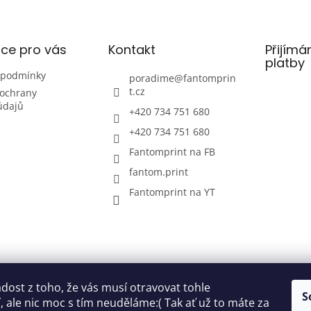
ce pro vás
Kontakt
Přijímá
platby
 podmínky
poradime
@
fantomprin
t.cz
ochrany
údajů
+420 734 751 680
+420 734 751 680
Fantomprint na FB
fantom.print
Fantomprint na YT
ost z toho, že vás musí otravovat tohle
S
 ale nic moc s tím neuděláme:( Tak ať už to máte za