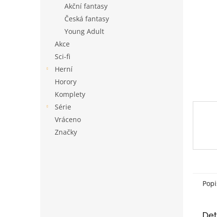
a
Akční fantasy
n
Česká fantasy
e
Young Adult
l
Akce
Sci-fi
Herní
Horory
Komplety
Série
Vráceno
Značky
Popi
Det