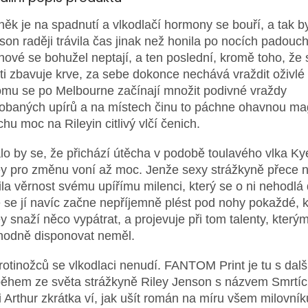
něk je na spadnutí a vlkodlačí hormony se bouří, a tak b
son raději trávila čas jinak než honila po nocích padouch
hové se bohužel neptají, a ten poslední, kromě toho, že 
ti zbavuje krve, za sebe dokonce nechává vraždit oživlé 
omu se po Melbourne začínají množit podivné vraždy
obaných upírů a na místech činu to páchne ohavnou mag
chu moc na Rileyin citlivý vlčí čenich.
lo by se, že přichází útěcha v podobě toulavého vlka Kye
ey pro změnu voní až moc. Jenže sexy strážkyně přece
bila věrnost svému upířímu milenci, který se o ni nehodlá d
 se jí navíc začne nepříjemně plést pod nohy pokaždé, 
ey snaží něco vypátrat, a projevuje při tom talenty, kterým
hodně disponovat neměl.
rotinožců se vlkodlaci nenudí. FANTOM Print je tu s dal
během ze světa strážkyně Riley Jenson s názvem Smrtíc
i Arthur zkrátka ví, jak ušít román na míru všem milovní