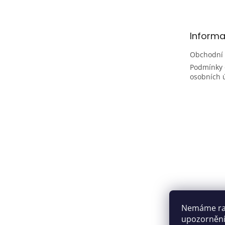
p
a
t
Informa
í
Obchodní
Podmínky 
osobních 
Nemáme rad
upozornění,