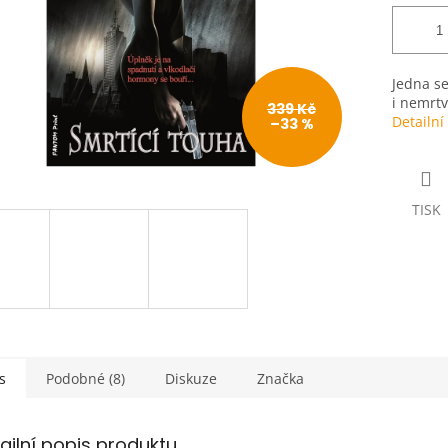
Jedna se
i nemrtv
339 Kč
Detailní
–33 %
TISK
s
Podobné (8)
Diskuze
Značka
ailní popis produktu