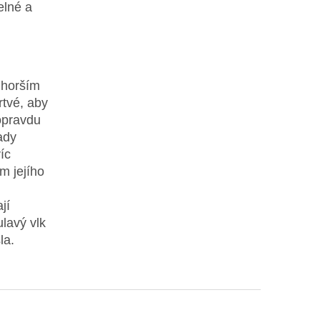
elné a
jhorším
rtvé, aby
opravdu
ady
íc
em jejího
jí
ulavý vlk
la.