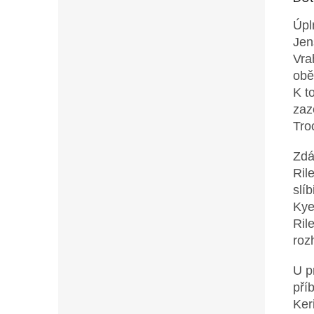
Úpl
Jen
Vra
obě
K t
zaz
Tro
Zdá
Ril
slí
Kye
Ril
roz
U p
pří
Ker