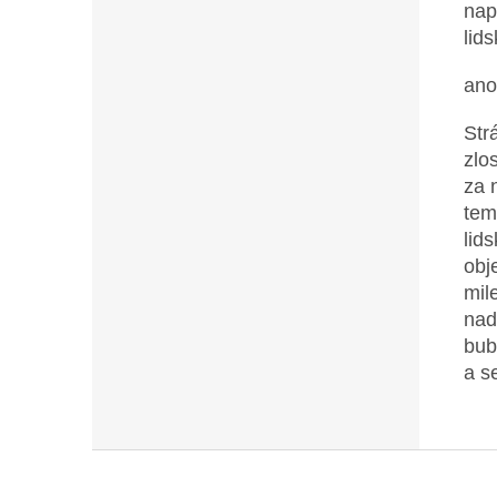
nap
lid
ano
Str
zlo
za 
tem
lid
obj
mil
nad
bub
a s
Z
á