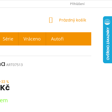
Přihlášení
NÁKUPNÍ
Prázdný košík
KOŠÍK
Série
Vráceno
Autoři
ha
ART07513
–33 %
 Kč
dem