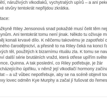
ětí, náruživých vlkodlaků, vychytralých upírů – a ani pek
ské stvůry tentokrát nepřijdou zkrátka.
tace:
ážkyně Riley Jensonová snad pokaždé musí čelit těm ne
synům. Ani tentokrát tomu není jinak. Někdo tu oživuje m
něj konali krvavé dílo. K něčemu takovému je zapotřebí 
ného čarodějnictví, a přesně to na Riley čeká na konci ř
ských těl, použitých k bizarnímu rituálu zla. K tomu se nav
eví další série brutálních vražd, která otřese upířím svět
ence, Quinna. A tak poslední, co Riley potřebuje, je žár
cházejícího úplňku, v němž její vlkodlačí hormony začína
lat – a už vůbec nepotřebuje, aby se na scéně objevil to
exy lovec odměn Kye Murphy a začal jí fušovat do řemes