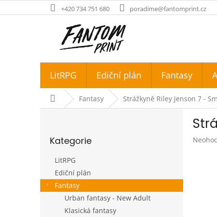
Přejít
+420 734 751 680
poradime@fantomprint.cz
na
obsah
LitRPG
Ediční plán
Fantasy
A
Domů
Fantasy
Strážkyně Riley Jenson 7 - Sm
P
Str
o
Přeskočit
s
Kategorie
Průměr
Neoho
kategorie
t
hodnoc
r
produk
LitRPG
a
je
Ediční plán
n
0,0
Fantasy
z
n
5
í
Urban fantasy - New Adult
hvězdič
p
Klasická fantasy