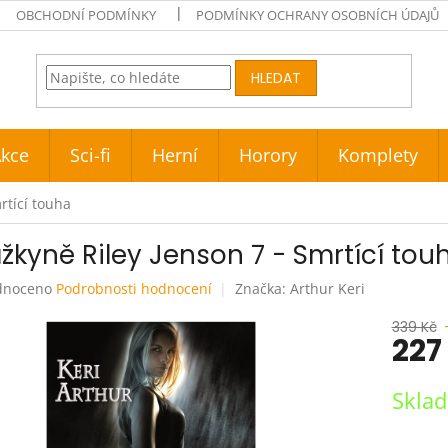
OBCHODNÍ PODMÍNKY
PODMÍNKY OCHRANY OSOBNÍCH ÚDAJŮ
HLEDAT
kce
Sci-fi
Herní
Horory
Komplety
rtící touha
ážkyně Riley Jenson 7 - Smrtící tou
né
dnoceno
Podrobnosti hodnocení
Značka:
Arthur Keri
ení
tu
339 Kč
227
Měrná
Skla
cena:
ek.