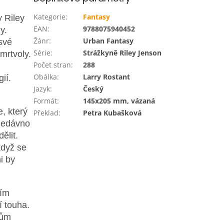
Kategorie
:
Fantasy
y Riley
EAN
:
9788075940452
y.
Žánr
:
Urban Fantasy
své
Série
:
Strážkyně Riley Jenson
mrtvoly.
Počet stran
:
288
Obálka
:
Larry Rostant
ií.
Jazyk
:
Český
Formát
:
145x205 mm, vázaná
, který
Překlad
:
Petra Kubašková
 nedávno
ělit.
když se
i by
ším
í touha.
kům