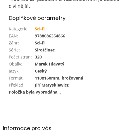
civilnější.
Doplňkové parametry
Kategorie
:
Sci-fi
EAN
:
9788086354866
Žánr
:
Sci-fi
Série
:
Sirotčinec
Počet stran
:
320
Obálka
:
Marek Hlavatý
Jazyk
:
Český
Formát
:
110x160mm, brožovaná
Překlad
:
Jiří Matyskiewicz
Položka byla vyprodána…
Z
á
p
a
Informace pro vás