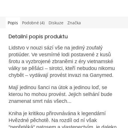
Popis
Podobné (4)
Diskuze
Značka
Detailní popis produktu
Lidstvo v nouzi sází vše na jediný zoufalý
protiúder. Ve vesmírné lodi postavené z kusů
šrotu a vyzbrojené zbraněmi z éry vietnamské
války se pěšáci – sirotci, kteří nebudou nikomu
chybět – vydávají provést invazi na Ganymed.
Mají jedinou šanci na útok a jedinou loď, se
kterou ho mohou provést. Jejich selhání bude
znamenat smrt nás všech...
Kniha je kritikou přirovnávána k legendární
Hvězdné pěchotě. Na rozdíl od ní však
"nepřetéká" patosem a vlastenectvím, je daleko