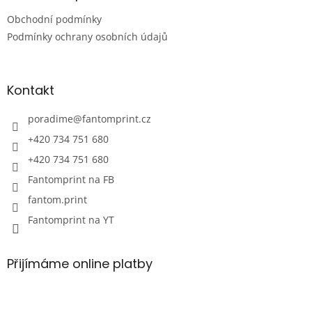
t
Obchodní podmínky
í
Podmínky ochrany osobních údajů
Kontakt
poradime
@
fantomprint.cz
+420 734 751 680
+420 734 751 680
Fantomprint na FB
fantom.print
Fantomprint na YT
Přijímáme online platby