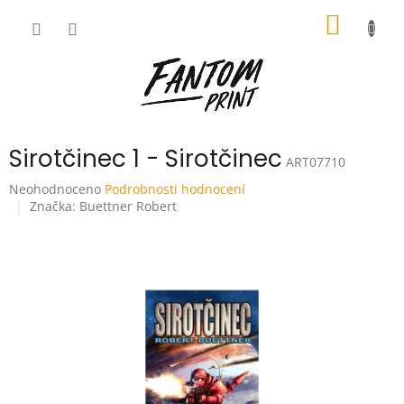
Přejít
NÁKUP
na
obsah
KOŠÍK
Sirotčinec 1 - Sirotčinec
ART07710
Průměrné
Neohodnoceno
Podrobnosti hodnocení
hodnocení
Značka:
Buettner Robert
produktu
je
0,0
z
5
hvězdiček.