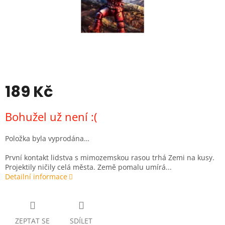
189 Kč
Měrná
Bohužel už není :(
cena:
Položka byla vyprodána…
První kontakt lidstva s mimozemskou rasou trhá Zemi na kusy.
Projektily ničily celá města. Země pomalu umírá...
Detailní informace
ZEPTAT SE
SDÍLET