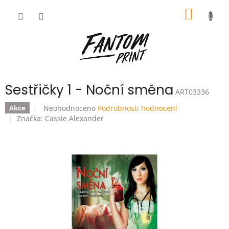
Přejít
NÁKUP
na
obsah
KOŠÍK
Sestřičky 1 - Noční směna
ART03336
Průměrné
Neohodnoceno
Podrobnosti hodnocení
Akce
hodnocení
Značka:
Cassie Alexander
produktu
je
0,0
z
5
hvězdiček.