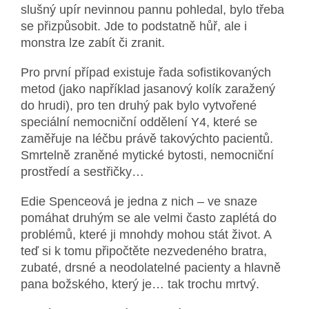
slušný upír nevinnou pannu pohledal, bylo třeba
se přizpůsobit. Jde to podstatně hůř, ale i
monstra lze zabít či zranit.
Pro první případ existuje řada sofistikovaných
metod (jako například jasanový kolík zaražený
do hrudi), pro ten druhý pak bylo vytvořené
speciální nemocniční oddělení Y4, které se
zaměřuje na léčbu právě takovýchto pacientů.
Smrtelně zraněné mytické bytosti, nemocniční
prostředí a sestřičky…
Edie Spenceová je jedna z nich – ve snaze
pomáhat druhým se ale velmi často zaplétá do
problémů, které ji mnohdy mohou stát život. A
teď si k tomu připočtěte nezvedeného bratra,
zubaté, drsné a neodolatelné pacienty a hlavně
pana božského, který je… tak trochu mrtvý.