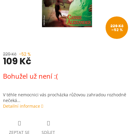
229 Kč
–52 %
229 Kč
–52 %
109 Kč
Měrná
Bohužel už není :(
cena:
V téhle nemocnici vás procházka růžovou zahradou rozhodně
nečeká…
Detailní informace
ZEPTAT SE
SDÍLET