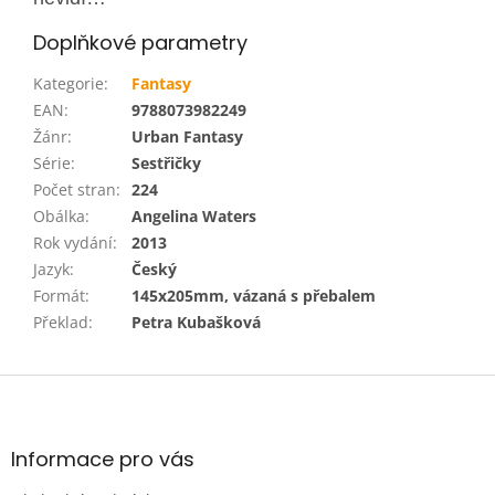
Doplňkové parametry
Kategorie
:
Fantasy
EAN
:
9788073982249
Žánr
:
Urban Fantasy
Série
:
Sestřičky
Počet stran
:
224
Obálka
:
Angelina Waters
Rok vydání
:
2013
Jazyk
:
Český
Formát
:
145x205mm, vázaná s přebalem
Překlad
:
Petra Kubašková
Z
á
p
a
Informace pro vás
t