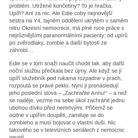
problém. Utržené končetiny? To je hračka.
Upíři? Ani za nic. Ale Edie coby nejnovější
sestra na Y4, tajném oddělení ukrytém v samém
nitru Okresní nemocnice, má plné ruce práce s
nejrůznějšími paranormálními pacienty: od upírů
po zvěrodlaky, zombie a další bytosti ze
záhrobí…
Edie se v tom snaží naučit chodit tak, aby další
noční službu přečkala bez újmy. Ale když se jí
upíří služebník pod rukama rozpadne v prach,
rozpoutá se pravé peklo. Nyní ji pronásledují
jeho poslední slova – „Zachraňte Annu!“ – a než
se naděje, vezme na sebe úkol zachránit jednu
ubohou dívku před nemrtvými. Přičemž se
ocitne v upířím doupěti, zamiluje se do
zombieho a musí bojovat o vlastní duši. Nic
takového se v televizních seriálech z nemocnic
nevidí…