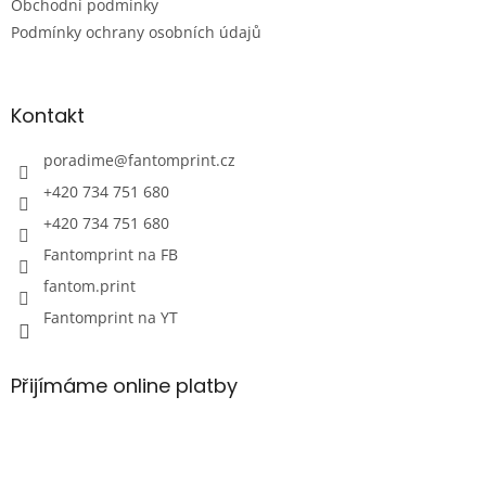
Obchodní podmínky
í
Podmínky ochrany osobních údajů
Kontakt
poradime
@
fantomprint.cz
+420 734 751 680
+420 734 751 680
Fantomprint na FB
fantom.print
Fantomprint na YT
Přijímáme online platby