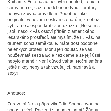
Knihám s Edie navíc nechybí nadhled, ironie a
černý humor, což u podobného typu literatury
nebývá zrovna pravidlem. Podobně jako
originální věnování českým čtenářům, z něhož
vybíráme alespoň kratičkou ukázku: „Nejsem si
jistá, nakolik vás osloví příběh z amerického
lékařského prostředí, ale myslím, že i u vás, na
druhém konci zeměkoule, máte dost podobně
nelehkých profesí. Mohu jen doufat, že vás
houževnatá sestra Edie nezklame a že její úsilí
nebylo marné.“ Není důvod váhat. Noční směna
ještě nikdy nebyla tak vzrušující, napínavá a
sexy!
Anotace:
Zdravotní škola připravila Edie Spenceovou na
spoustu věcí. Pacienti s popáleninami? Žádný