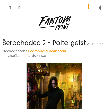
Přejít
NÁKUP
na
obsah
KOŠÍK
Šerochodec 2 - Poltergeist
ART02922
Průměrné
Neohodnoceno
Podrobnosti hodnocení
hodnocení
Značka:
Richardson Kat
produktu
je
0,0
z
5
hvězdiček.