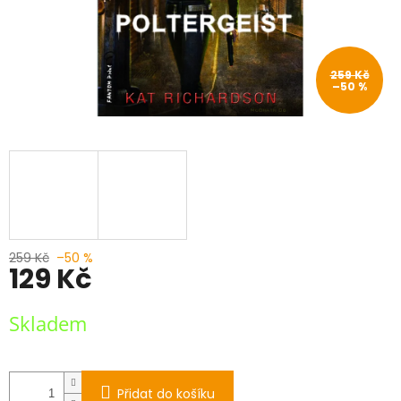
259 Kč
–50 %
259 Kč
–50 %
129 Kč
Měrná
Skladem
cena:
Přidat do košíku