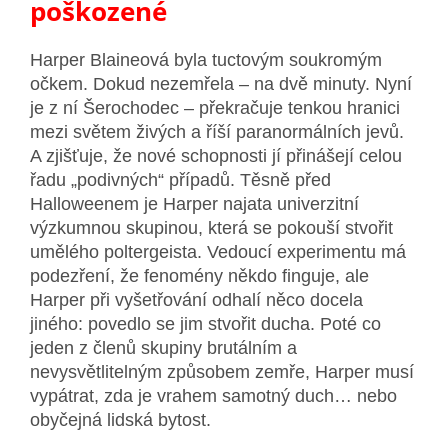
poškozené
Harper Blaineová byla tuctovým soukromým
očkem. Dokud nezemřela – na dvě minuty. Nyní
je z ní Šerochodec – překračuje tenkou hranici
mezi světem živých a říší paranormálních jevů.
A zjišťuje, že nové schopnosti jí přinášejí celou
řadu „podivných“ případů. Těsně před
Halloweenem je Harper najata univerzitní
výzkumnou skupinou, která se pokouší stvořit
umělého poltergeista. Vedoucí experimentu má
podezření, že fenomény někdo finguje, ale
Harper při vyšetřování odhalí něco docela
jiného: povedlo se jim stvořit ducha. Poté co
jeden z členů skupiny brutálním a
nevysvětlitelným způsobem zemře, Harper musí
vypátrat, zda je vrahem samotný duch… nebo
obyčejná lidská bytost.