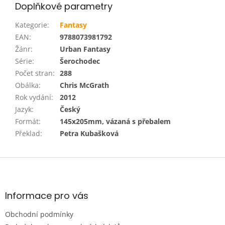
Doplňkové parametry
Kategorie
:
Fantasy
EAN
:
9788073981792
Žánr
:
Urban Fantasy
Série
:
Šerochodec
Počet stran
:
288
Obálka
:
Chris McGrath
Rok vydání
:
2012
Jazyk
:
Český
Formát
:
145x205mm, vázaná s přebalem
Překlad
:
Petra Kubašková
Z
á
p
a
Informace pro vás
t
Obchodní podmínky
í