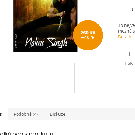
To nejvě
možné se
269 Kč
Detailní
–48 %
TISK
s
Podobné (4)
Diskuze
ailní popis produktu