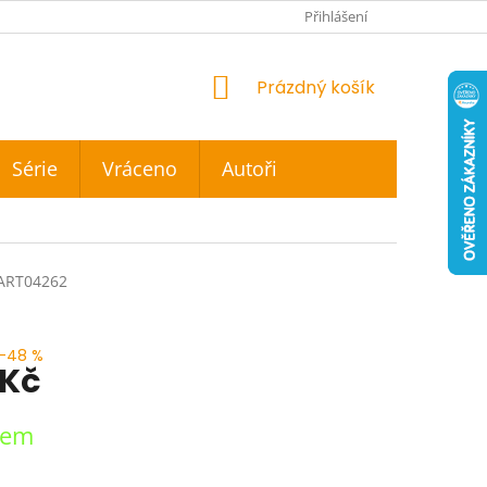
Přihlášení
NÁKUPNÍ
Prázdný košík
KOŠÍK
Série
Vráceno
Autoři
ART04262
–48 %
 Kč
dem