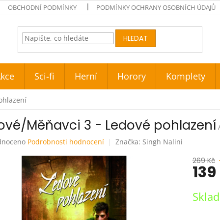
OBCHODNÍ PODMÍNKY
PODMÍNKY OCHRANY OSOBNÍCH ÚDAJŮ
HLEDAT
kce
Sci-fi
Herní
Horory
Komplety
ohlazení
ové/Měňavci 3 - Ledové pohlazení
né
dnoceno
Podrobnosti hodnocení
Značka:
Singh Nalini
ení
tu
269 Kč
139
Měrná
Skla
cena:
ek.