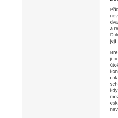
Pří
nev
dva
a r
Dok
její
Bre
ji 
úto
kon
chl
scho
kdy
mez
esk
nav