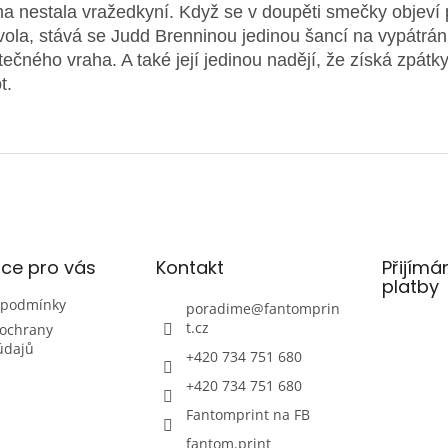
a nestala vražedkyní. Když se v doupěti smečky objeví 
vola, stává se Judd Brenninou jedinou šancí na vypátrán
tečného vraha. A také její jedinou nadějí, že získá zpátky
t.
ce pro vás
Kontakt
Přijímá
platby
 podmínky
poradime
@
fantomprin
t.cz
ochrany
údajů
+420 734 751 680
+420 734 751 680
Fantomprint na FB
fantom.print