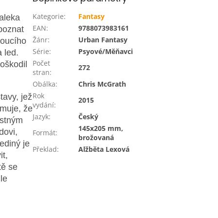
Kategorie
:
Fantasy
daleka
EAN
:
9788073983161
poznat
Žánr
:
Urban Fantasy
voucího
Série
:
Psyové/Měňavci
 led.
Počet
oškodil
272
stran
:
Obálka
:
Chris McGrath
Rok
tavy, jež
2015
vydání
:
omuje, že
Jazyk
:
Český
astným
145x205 mm,
dovi,
Formát
:
brožovaná
ediný je
Překlad
:
Alžběta Lexová
it,
tě se
le