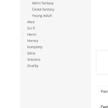
a
Akční fantasy
n
Česká fantasy
e
Young Adult
l
Akce
Sci-fi
Herní
Horory
Komplety
Série
Vráceno
Značky
Popi
Det