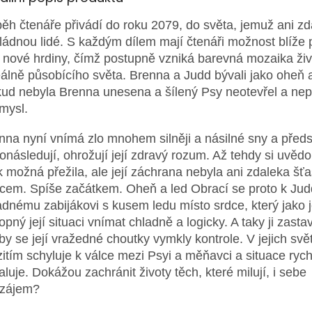
běh čtenáře přivádí do roku 2079, do světa, jemuž ani z
ládnou lidé. S každým dílem mají čtenáři možnost blíže 
 nové hrdiny, čímž postupně vzniká barevná mozaika ži
eálně působícího světa. Brenna a Judd bývali jako oheň a
ud nebyla Brenna unesena a šílený Psy neotevřel a nep
 mysl.
nna nyní vnímá zlo mnohem silněji a násilné sny a předs
pronásledují, ohrožují její zdravý rozum. Až tehdy si uvěd
k možná přežila, ale její záchrana nebyla ani zdaleka šť
cem. Spíše začátkem. Oheň a led Obrací se proto k Jud
adnému zabijákovi s kusem ledu místo srdce, který jako j
pný její situaci vnímat chladně a logicky. A taky ji zastav
by se její vražedné choutky vymkly kontrole. V jejich svě
itím schyluje k válce mezi Psyi a měňavci a situace rych
aluje. Dokážou zachránit životy těch, které milují, i sebe
zájem?