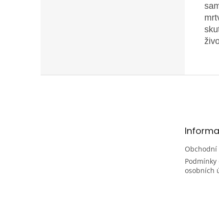
sam
mrt
sku
živo
Z
á
p
a
t
Informa
í
Obchodní
Podmínky 
osobních 