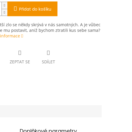
Přidat do košíku
tší zlo se někdy skrývá v nás samotných. A je vůbec
 mu postavit, aniž bychom ztratili kus sebe sama?
 informace
ZEPTAT SE
SDÍLET
Doplňkové parametry