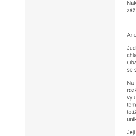
Nak
záž
Ano
Jud
chl
Oba
se 
Na 
roz
vyu
tem
tot
uni
Jej