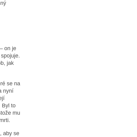
sný
– on je
 spojuje.
b, jak
ré se na
a nyní
jí
 Byl to
estože mu
mrti.
h, aby se