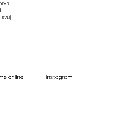
první
í
 svůj
me online
Instagram