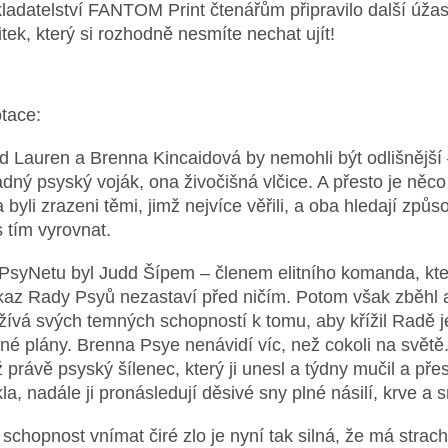
ladatelství FANTOM Print čtenářům připravilo další úža
itek, který si rozhodně nesmíte nechat ujít!
tace:
d Lauren a Brenna Kincaidová by nemohli být odlišnější 
adný psyský voják, ona živočišná vlčice. A přesto je něco
 byli zrazeni těmi, jimž nejvíce věřili, a oba hledají způso
s tím vyrovnat.
PsyNetu byl Judd Šípem – členem elitního komanda, kte
kaz Rady Psyů nezastaví před ničím. Potom však zběhl 
žívá svých temných schopností k tomu, aby křížil Radě je
né plány. Brenna Psye nenávidí víc, než cokoli na světě.
iž právě psyský šílenec, který ji unesl a týdny mučil a př
kla, nadále ji pronásledují děsivé sny plné násilí, krve a s
í schopnost vnímat čiré zlo je nyní tak silná, že má strac