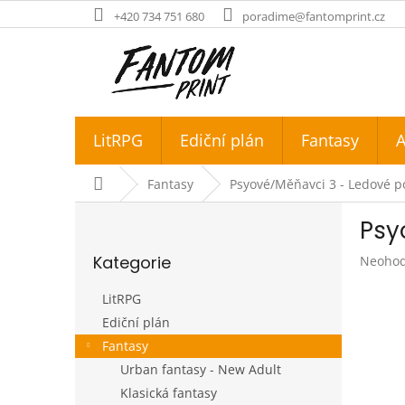
Přejít
+420 734 751 680
poradime@fantomprint.cz
na
obsah
LitRPG
Ediční plán
Fantasy
A
Domů
Fantasy
Psyové/Měňavci 3 - Ledové p
P
Psy
o
Přeskočit
s
Kategorie
Průměr
Neoho
kategorie
t
hodnoc
r
produk
LitRPG
a
je
Ediční plán
n
0,0
Fantasy
z
n
5
í
Urban fantasy - New Adult
hvězdič
p
Klasická fantasy