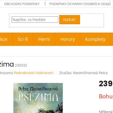
OBCHODNÍ PODMÍNKY
PODMÍNKY OCHRANY OSOBNÍCH ÚDAJŮ
HLEDAT
kce
Sci-fi
Herní
Horory
Komplety
 zima
230332
né
dnoceno
Podrobnosti hodnocení
Značka:
Neomillnerová Petra
ení
239
tu
Měrná
Bohuž
cena:
ek.
Stříbrný