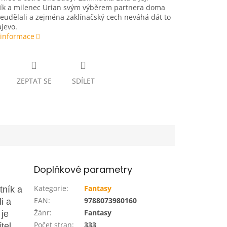
ík a milenec Urian svým výběrem partnera doma
eudělali a zejména zaklínačský cech neváhá dát to
jevo.
 informace
ZEPTAT SE
SDÍLET
Doplňkové parametry
Kategorie
:
Fantasy
tník a
EAN
:
9788073980160
i a
Žánr
:
Fantasy
 je
Počet stran
:
333
tel