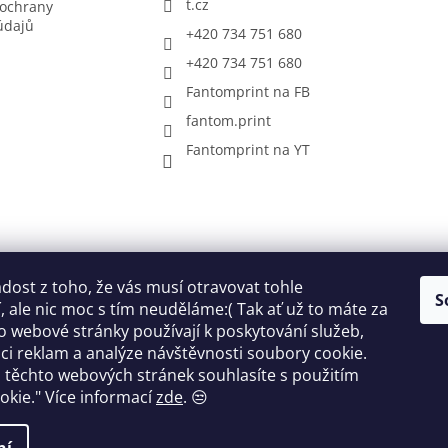
t.cz
ochrany
údajů
+420 734 751 680
+420 734 751 680
Fantomprint na FB
fantom.print
Fantomprint na YT
ost z toho, že vás musí otravovat tohle
S
 ale nic moc s tím neuděláme:( Tak ať už to máte za
o webové stránky používají k poskytování služeb,
ci reklam a analýze návštěvnosti soubory cookie.
ok
 těchto webových stránek souhlasíte s použitím
okie."
Více informací
zde
. 😒