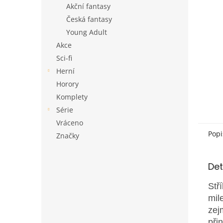
a
Akční fantasy
n
Česká fantasy
e
Young Adult
l
Akce
Sci-fi
Herní
Horory
Komplety
Série
Vráceno
Popi
Značky
Det
Stř
mil
zej
při