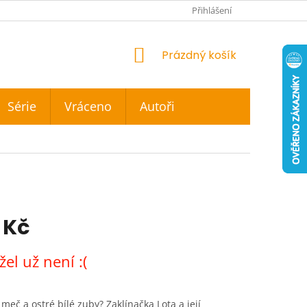
Přihlášení
NÁKUPNÍ
Prázdný košík
KOŠÍK
Série
Vráceno
Autoři
 Kč
el už není :(
 meč a ostré bílé zuby? Zaklínačka Lota a její