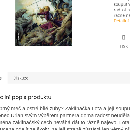
souputn
radost n
rázně na
Detailní
TISK
s
Diskuze
ailní popis produktu
íbrný meč a ostré bílé zuby? Zaklínačka Lota a její soupu
enec Urian svým výběrem partnera doma radost neudělal
ména zaklínačský cech neváhá dát to rázně najevo. Lota
nucena odejít ze školy, na její straně zůstává jen věrný pří