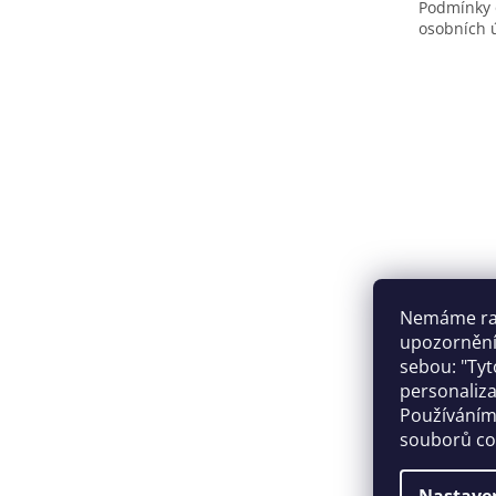
Podmínky 
osobních 
Nemáme rad
upozornění,
sebou: "Tyt
personaliza
Facebo
Používáním
souborů co