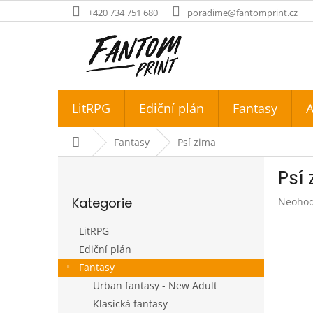
Přejít
+420 734 751 680
poradime@fantomprint.cz
na
obsah
LitRPG
Ediční plán
Fantasy
A
Domů
Fantasy
Psí zima
P
Psí
o
Přeskočit
s
Kategorie
Průměr
Neoho
kategorie
t
hodnoc
r
produk
LitRPG
a
je
Ediční plán
n
0,0
Fantasy
z
n
5
í
Urban fantasy - New Adult
hvězdič
p
Klasická fantasy