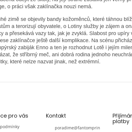
ge, o práci však zaklínačka nouzi nemá.
uhé zimě se objevily bandy kožoměnců, které táhnou blíž
tům a terorizují obyvatele, o Lotiny služby je zájem a ona
ky a přesekává vazy tak, jak je zvyklá.
Slabost pro upíry
nese zaklínačce ještě další komplikace. Na scénu přicház
pýrský zabiják Enno a ten je rozhodnut Lotě i jejím mil
ázat, že stříbrný meč, ani dobrá rodina jednoho neuchrá
itky, které nelze nazvat jinak, než extrémní.
ce pro vás
Kontakt
Přijímá
platby
 podmínky
poradime
@
fantomprin