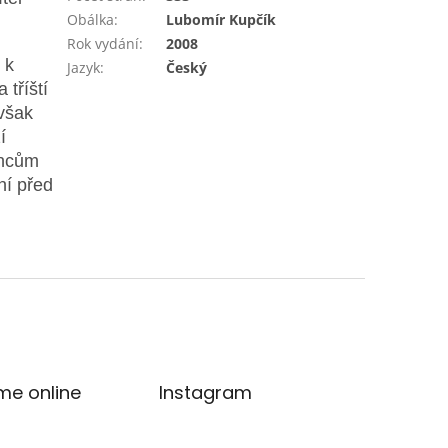
Obálka
:
Lubomír Kupčík
Rok vydání
:
2008
 k
Jazyk
:
Český
 tříští
 však
í
encům
ní před
me online
Instagram