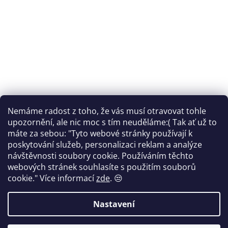
Nemáme radost z toho, že vás musí otravovat tohle
Sledovat na Instagramu
upozornění, ale nic moc s tím neuděláme:( Tak ať už to
máte za sebou: "Tyto webové stránky používají k
Facebook
poskytování služeb, personalizaci reklam a analýze
návštěvnosti soubory cookie. Používáním těchto
webových stránek souhlasíte s použitím souborů
cookie."
Více informací
zde
. 😒
Vytvořil Shoptet
Nastavení
Copyright 2026
FANTOM print
. Všechna práva vyhrazena.