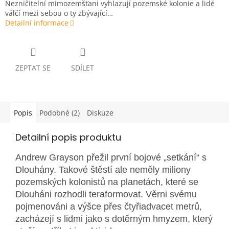
Nezničitelní mimozemšťani vyhlazují pozemské kolonie a lidé
válčí mezi sebou o ty zbývající…
Detailní informace
ZEPTAT SE
SDÍLET
Popis
Podobné (2)
Diskuze
Detailní popis produktu
Andrew Grayson přežil první bojové „setkání“ s
Dlouhány. Takové štěstí ale neměly miliony
pozemských kolonistů na planetách, které se
Dlouháni rozhodli teraformovat. Věrni svému
pojmenováni a výšce přes čtyřiadvacet metrů,
zacházejí s lidmi jako s dotěrným hmyzem, který