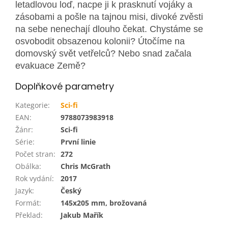
letadlovou loď, nacpe ji k prasknutí vojáky a
zásobami a pošle na tajnou misi, divoké zvěsti
na sebe nenechají dlouho čekat. Chystáme se
osvobodit obsazenou kolonii? Útočíme na
domovský svět vetřelců? Nebo snad začala
evakuace Země?
Doplňkové parametry
Kategorie
:
Sci-fi
EAN
:
9788073983918
Žánr
:
Sci-fi
Série
:
První linie
Počet stran
:
272
Obálka
:
Chris McGrath
Rok vydání
:
2017
Jazyk
:
Český
Formát
:
145x205 mm, brožovaná
Překlad
:
Jakub Mařík