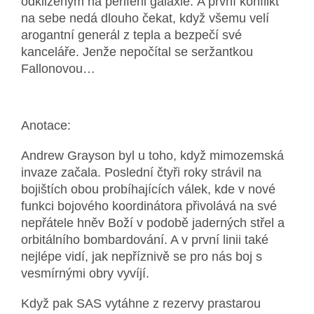
odklizeným na periferii galaxie.
A první konflikt
na sebe nedá dlouho čekat, když všemu velí
arogantní generál z tepla a bezpečí své
kanceláře. Jenže nepočítal se seržantkou
Fallonovou…
Anotace:
Andrew Grayson byl u toho, když mimozemská
invaze začala.
Poslední čtyři roky strávil na
bojištích obou probíhajících válek, kde v nové
funkci bojového koordinátora přivolává na své
nepřátele hněv Boží v podobě jaderných střel a
orbitálního bombardování. A v první linii také
nejlépe vidí, jak nepříznivě se pro nás boj s
vesmírnými obry vyvíjí.
Když pak SAS vytáhne z rezervy prastarou