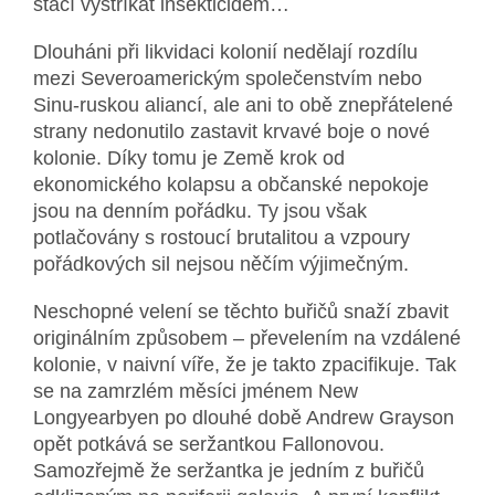
stačí vystříkat insekticidem…
Dlouháni při likvidaci kolonií nedělají rozdílu
mezi Severoamerickým společenstvím nebo
Sinu-ruskou aliancí, ale ani to obě znepřátelené
strany nedonutilo zastavit krvavé boje o nové
kolonie. Díky tomu je Země krok od
ekonomického kolapsu a občanské nepokoje
jsou na denním pořádku. Ty jsou však
potlačovány s rostoucí brutalitou a vzpoury
pořádkových sil nejsou něčím výjimečným.
Neschopné velení se těchto buřičů snaží zbavit
originálním způsobem – převelením na vzdálené
kolonie, v naivní víře, že je takto zpacifikuje. Tak
se na zamrzlém měsíci jménem New
Longyearbyen po dlouhé době Andrew Grayson
opět potkává se seržantkou Fallonovou.
Samozřejmě že seržantka je jedním z buřičů