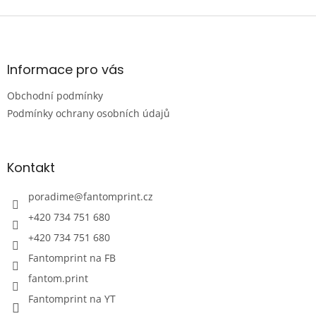
Z
á
p
a
Informace pro vás
t
Obchodní podmínky
í
Podmínky ochrany osobních údajů
Kontakt
poradime
@
fantomprint.cz
+420 734 751 680
+420 734 751 680
Fantomprint na FB
fantom.print
Fantomprint na YT