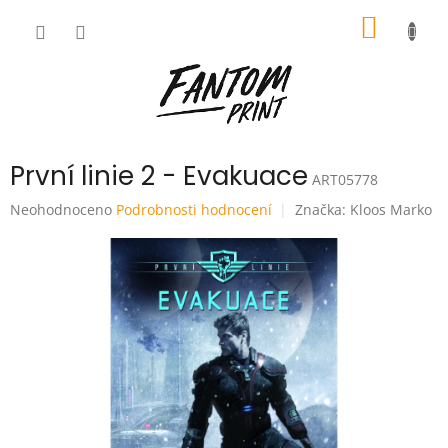
Přejít
NÁKUP
na
obsah
KOŠÍK
První linie 2 - Evakuace
ART05778
Průměrné
Neohodnoceno
Podrobnosti hodnocení
Značka:
Kloos Marko
hodnocení
produktu
je
0,0
z
5
hvězdiček.