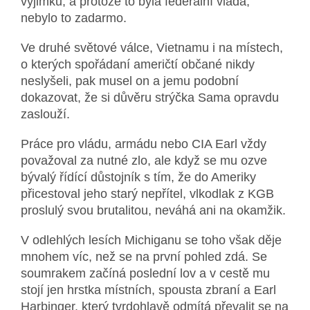
výjimku, a protože to byla federální vláda,
nebylo to zadarmo.
Ve druhé světové válce, Vietnamu i na místech,
o kterých spořádaní američtí občané nikdy
neslyšeli, pak musel on a jemu podobní
dokazovat, že si důvěru strýčka Sama opravdu
zaslouží.
Práce pro vládu, armádu nebo CIA Earl vždy
považoval za nutné zlo, ale když se mu ozve
bývalý řídící důstojník s tím, že do Ameriky
přicestoval jeho starý nepřítel, vlkodlak z KGB
proslulý svou brutalitou, neváhá ani na okamžik.
V odlehlých lesích Michiganu se toho však děje
mnohem víc, než se na první pohled zdá. Se
soumrakem začíná poslední lov a v cestě mu
stojí jen hrstka místních, spousta zbraní a Earl
Harbinger, který tvrdohlavě odmítá převalit se na