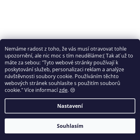
Nemáme radost z toho, že vás musí otravovat tohle
Sledovat na Instagramu
upozornění, ale nic moc s tím neuděláme:( Tak ať už to
máte za sebou: "Tyto webové stránky používají k
Facebook
poskytování služeb, personalizaci reklam a analýze
návštěvnosti soubory cookie. Používáním těchto
webových stránek souhlasíte s použitím souborů
cookie."
Více informací
zde
. 😒
Vytvořil Shoptet
Nastavení
Copyright 2026
FANTOM print
. Všechna práva vyhrazena.
Souhlasím
Upravit nastavení cookies