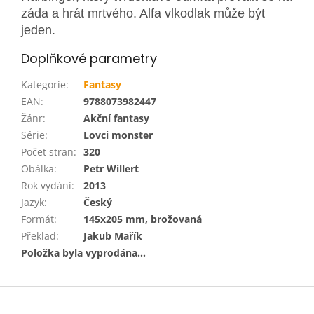
záda a hrát mrtvého. Alfa vlkodlak může být
jeden.
Doplňkové parametry
Kategorie
:
Fantasy
EAN
:
9788073982447
Žánr
:
Akční fantasy
Série
:
Lovci monster
Počet stran
:
320
Obálka
:
Petr Willert
Rok vydání
:
2013
Jazyk
:
Český
Formát
:
145x205 mm, brožovaná
Překlad
:
Jakub Mařík
Položka byla vyprodána…
Z
á