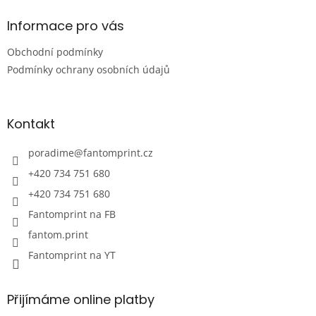
p
a
Informace pro vás
t
Obchodní podmínky
í
Podmínky ochrany osobních údajů
Kontakt
poradime
@
fantomprint.cz
+420 734 751 680
+420 734 751 680
Fantomprint na FB
fantom.print
Fantomprint na YT
Přijímáme online platby