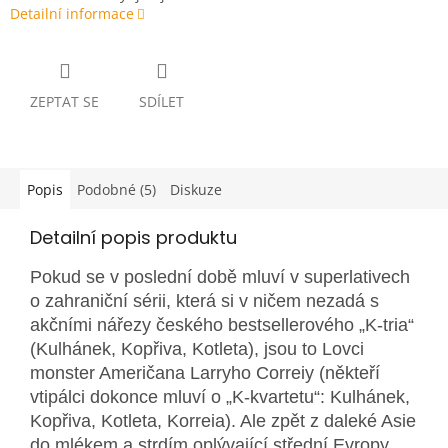
Detailní informace
ZEPTAT SE
SDÍLET
Popis
Podobné (5)
Diskuze
Detailní popis produktu
Pokud se v poslední době mluví v superlativech
o zahraniční sérii, která si v ničem nezadá s
akčními nářezy českého bestsellerového „K-tria“
(Kulhánek, Kopřiva, Kotleta), jsou to Lovci
monster Američana Larryho Correiy (někteří
vtipálci dokonce mluví o „K-kvartetu“: Kulhánek,
Kopřiva, Kotleta, Korreia). Ale zpět z daleké Asie
do mlékem a strdím oplývající střední Evropy.