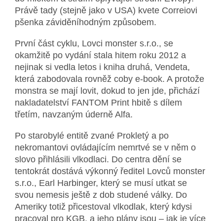
Právě tady (stejně jako v USA) kvete Correiovi
pšenka záviděníhodným způsobem.
První část cyklu, Lovci monster s.r.o., se
okamžitě po vydání stala hitem roku 2012 a
nejinak si vedla letos i kniha druhá, Vendeta,
která zabodovala rovněž coby e-book. A protože
monstra se mají lovit, dokud to jen jde, přichází
nakladatelství FANTOM Print hbitě s dílem
třetím, navzaným úderně Alfa.
Po starobylé entitě zvané Prokletý a po
nekromantovi ovládajícím nemrtvé se v něm o
slovo přihlásili vlkodlaci. Do centra dění se
tentokrát dostává výkonný ředitel Lovců monster
s.r.o., Earl Harbinger, který se musí utkat se
svou nemesis ještě z dob studené války.
Do
Ameriky totiž přicestoval vlkodlak, který kdysi
pracoval pro KGB, a jeho plány jsou – jak je více