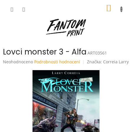
Přejít
NÁKUP
na
obsah
KOŠÍK
Lovci monster 3 - Alfa
ART03561
Průměrné
Neohodnoceno
Podrobnosti hodnocení
Značka:
Correia Larry
hodnocení
produktu
je
0,0
z
5
hvězdiček.