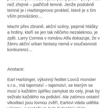
než zřejmé – patřičně temné. Jenže podobně
temné je i Harbingerovo prokletí, které je s tím
vším provázáno…
Machr přes zbraně, akční scény, peprné hlášky
a hrdiny, kteří se jen tak něčeho nezaleknou, je
zpět. Larry Correia v románu Alfa dokazuje, že v
žánru akční urban fantasy nemá v současnosti
konkurenci…
Anotace:
Earl Harbinger, výkonný ředitel Lovců monster
s.r.o., má tajemství – tajemství, se kterým se
musí o každém úplňku zamykat do cely, jinak by
sežralo každého na potkání. Ale zatímco ostatní
vlkodlaci jsou lovnou zvěří, Earlovi vláda udělila