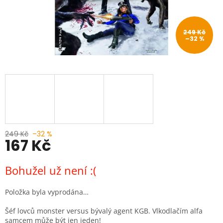
249 Kč
–32 %
249 Kč
–32 %
167 Kč
Měrná
Bohužel už není :(
cena:
Položka byla vyprodána…
Šéf lovců monster versus bývalý agent KGB. Vlkodlačím alfa
samcem může být jen jeden!