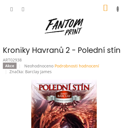
Přejít
NÁKUP
na
obsah
KOŠÍK
Kroniky Havranů 2 - Polední stín
ART02938
Průměrné
Neohodnoceno
Podrobnosti hodnocení
Akce
hodnocení
Značka:
Barclay James
produktu
je
0,0
z
5
hvězdiček.