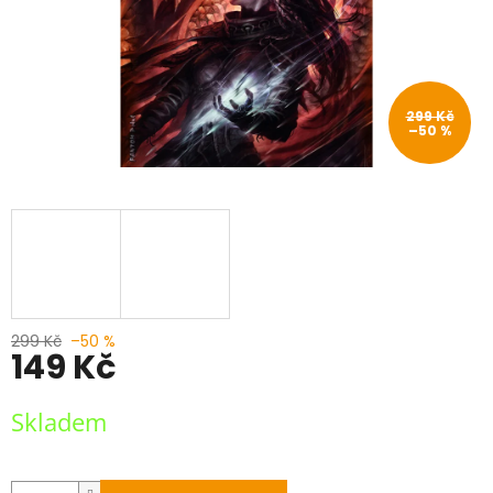
299 Kč
–50 %
299 Kč
–50 %
149 Kč
Měrná
Skladem
cena: