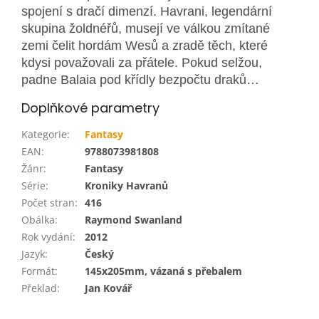
spojení s dračí dimenzí. Havrani, legendární
skupina žoldnéřů, musejí ve válkou zmítané
zemi čelit hordám Wesů a zradě těch, které
kdysi považovali za přátele. Pokud selžou,
padne Balaia pod křídly bezpočtu draků…
Doplňkové parametry
Kategorie
:
Fantasy
EAN
:
9788073981808
Žánr
:
Fantasy
Série
:
Kroniky Havranů
Počet stran
:
416
Obálka
:
Raymond Swanland
Rok vydání
:
2012
Jazyk
:
Český
Formát
:
145x205mm, vázaná s přebalem
Překlad
:
Jan Kovář