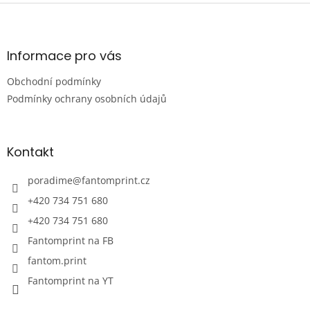
Z
á
p
a
Informace pro vás
t
Obchodní podmínky
í
Podmínky ochrany osobních údajů
Kontakt
poradime
@
fantomprint.cz
+420 734 751 680
+420 734 751 680
Fantomprint na FB
fantom.print
Fantomprint na YT