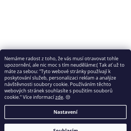
Nemáme radost z toho, že vás musí otravovat tohle
Sledovat na Instagramu
upozornění, ale nic moc s tím neuděláme:( Tak ať už to
máte za sebou: "Tyto webové stránky používají k
Facebook
poskytování služeb, personalizaci reklam a analýze
návštěvnosti soubory cookie. Používáním těchto
webových stránek souhlasíte s použitím souborů
cookie."
Více informací
zde
. 😒
Vytvořil Shoptet
Nastavení
Copyright 2026
FANTOM print
. Všechna práva vyhrazena.
Souhlasím