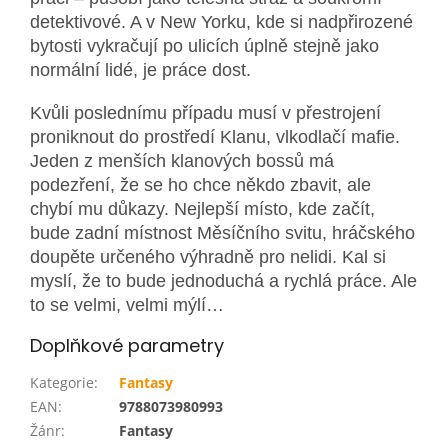
detektivové. A v New Yorku, kde si nadpřirozené
bytosti vykračují po ulicích úplně stejně jako
normální lidé, je práce dost.
Kvůli poslednímu případu musí v přestrojení
proniknout do prostředí Klanu, vlkodlačí mafie.
Jeden z menších klanových bossů má
podezření, že se ho chce někdo zbavit, ale
chybí mu důkazy. Nejlepší místo, kde začít,
bude zadní místnost Měsíčního svitu, hráčského
doupěte určeného výhradně pro nelidi. Kal si
myslí, že to bude jednoduchá a rychlá práce. Ale
to se velmi, velmi mýlí…
Doplňkové parametry
Kategorie
:
Fantasy
EAN
:
9788073980993
Žánr
:
Fantasy