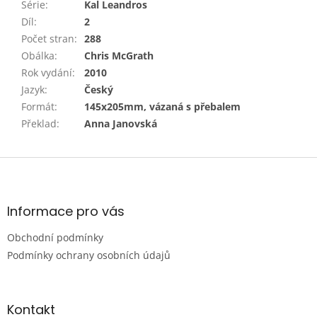
Série
:
Kal Leandros
Díl
:
2
Počet stran
:
288
Obálka
:
Chris McGrath
Rok vydání
:
2010
Jazyk
:
Český
Formát
:
145x205mm, vázaná s přebalem
Překlad
:
Anna Janovská
Z
á
p
a
Informace pro vás
t
Obchodní podmínky
í
Podmínky ochrany osobních údajů
Kontakt