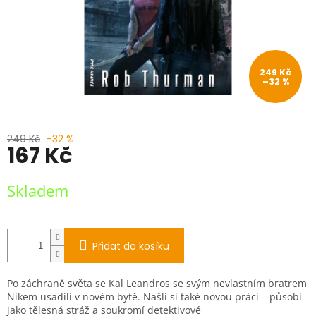
249 Kč
–32 %
249 Kč
–32 %
167 Kč
Měrná
Skladem
cena:
Přidat do košíku
Po záchraně světa se Kal Leandros se svým nevlastním bratrem
Nikem usadili v novém bytě. Našli si také novou práci – působí
jako tělesná stráž a soukromí detektivové