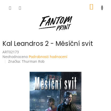
Přejít
NÁKUP
na
obsah
KOŠÍK
Kal Leandros 2 - Měsíční svit
ART02173
Průměrné
Neohodnoceno
Podrobnosti hodnocení
hodnocení
Značka:
Thurman Rob
produktu
je
0,0
z
5
hvězdiček.