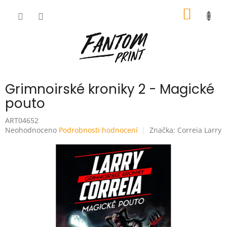
Přejít
NÁKUP
na
obsah
KOŠÍK
Grimnoirské kroniky 2 - Magické
pouto
ART04652
Průměrné
Neohodnoceno
Podrobnosti hodnocení
Značka:
Correia Larry
hodnocení
produktu
je
0,0
z
5
hvězdiček.