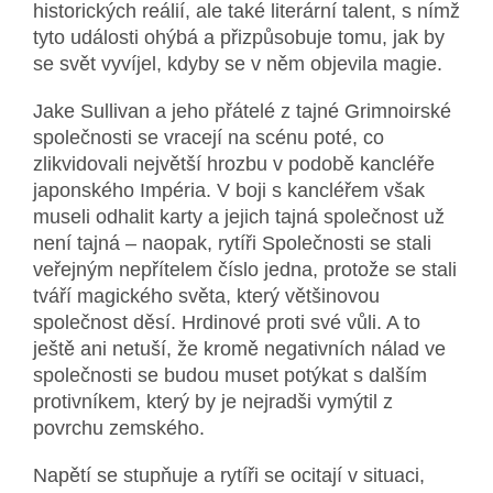
historických reálií, ale také literární talent, s nímž
tyto události ohýbá a přizpůsobuje tomu, jak by
se svět vyvíjel, kdyby se v něm objevila magie.
Jake Sullivan a jeho přátelé z tajné Grimnoirské
společnosti se vracejí na scénu poté, co
zlikvidovali největší hrozbu v podobě kancléře
japonského Impéria. V boji s kancléřem však
museli odhalit karty a jejich tajná společnost už
není tajná – naopak, rytíři Společnosti se stali
veřejným nepřítelem číslo jedna, protože se stali
tváří magického světa, který většinovou
společnost děsí.
Hrdinové proti své vůli. A to
ještě ani netuší, že kromě negativních nálad ve
společnosti se budou muset potýkat s dalším
protivníkem, který by je nejradši vymýtil z
povrchu zemského.
Napětí se stupňuje a rytíři se ocitají v situaci,