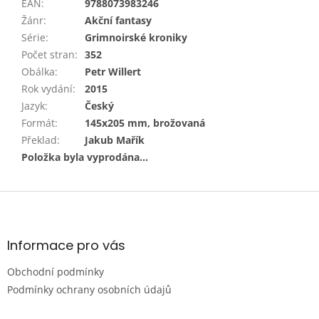
EAN
:
9788073983246
Žánr
:
Akční fantasy
Série
:
Grimnoirské kroniky
Počet stran
:
352
Obálka
:
Petr Willert
Rok vydání
:
2015
Jazyk
:
Český
Formát
:
145x205 mm, brožovaná
Překlad
:
Jakub Mařík
Položka byla vyprodána…
Z
á
p
a
Informace pro vás
t
Obchodní podmínky
í
Podmínky ochrany osobních údajů