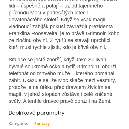
lidi – úspěšně a potají – už od tajemného
příchodu Moci v padesátých letech
devatenáctého století. Když se však magií
vládnoucí zabiják pokusí zavraždit prezidenta
Franklina Roosevelta, je to právě Grimnoir, koho
ze zločinu obviní. Z rytířů se stávají uprchlíci,
kteří musí rychle zjistit, kdo je křivě obvinil.
Situace se ještě zhorší, když Jake Sullivan,
bývalé soukromé očko a rytíř Grimnoiru, obdrží
telefonát od mrtvého muže – kterého pomáhal
zabít. Ukazuje se, že Moc skáče mezi vesmíry,
protože je na útěku před dravcem živícím se
magií, v jehož stopách zůstávají celé zničené
světy. A tenhle dravec právě dorazil na Zemi.
Doplňkové parametry
Kategorie
:
Fantasy