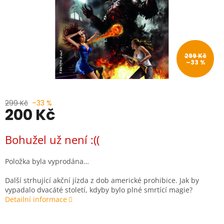
299 Kč
–33 %
299 Kč
–33 %
200 Kč
Měrná
Bohužel už není :((
cena:
Položka byla vyprodána…
Další strhující akční jízda z dob americké prohibice. Jak by
vypadalo dvacáté století, kdyby bylo plné smrtící magie?
Detailní informace