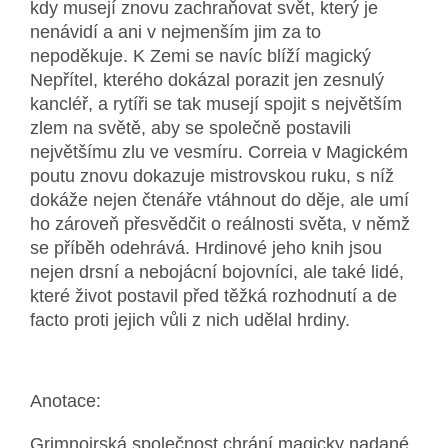
kdy musejí znovu zachraňovat svět, který je
nenávidí a ani v nejmenším jim za to
nepoděkuje. K Zemi se navíc blíží magický
Nepřítel, kterého dokázal porazit jen zesnulý
kancléř, a rytíři se tak musejí spojit s největším
zlem na světě, aby se společně postavili
největšímu zlu ve vesmíru. Correia v Magickém
poutu znovu dokazuje mistrovskou ruku, s níž
dokáže nejen čtenáře vtáhnout do děje, ale umí
ho zároveň přesvědčit o reálnosti světa, v němž
se příběh odehrává.
Hrdinové jeho knih jsou
nejen drsní a nebojácní bojovníci, ale také lidé,
které život postavil před těžká rozhodnutí a de
facto proti jejich vůli z nich udělal hrdiny.
Anotace:
Grimnoirská společnost chrání magicky nadané