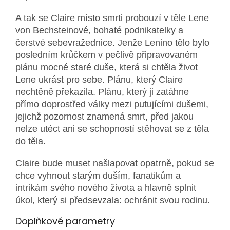
A tak se Claire místo smrti probouzí v těle Lene
von Bechsteinové, bohaté podnikatelky a
čerstvé sebevražednice. Jenže Lenino tělo bylo
posledním krůčkem v pečlivě připravovaném
plánu mocné staré duše, která si chtěla život
Lene ukrást pro sebe. Plánu, který Claire
nechtěně překazila. Plánu, který ji zatáhne
přímo doprostřed války mezi putujícími dušemi,
jejichž pozornost znamená smrt, před jakou
nelze utéct ani se schopností stěhovat se z těla
do těla.
Claire bude muset našlapovat opatrně, pokud se
chce vyhnout starým duším, fanatikům a
intrikám svého nového života a hlavně splnit
úkol, který si předsevzala: ochránit svou rodinu.
Doplňkové parametry