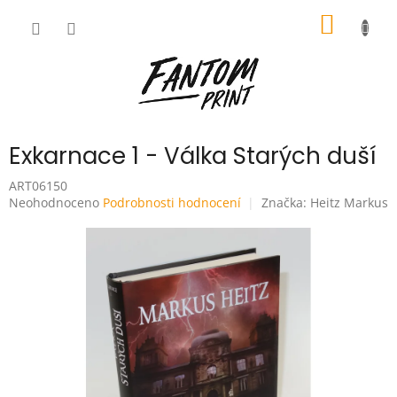
Přejít
NÁKUP
na
obsah
KOŠÍK
Exkarnace 1 - Válka Starých duší
ART06150
Průměrné
Neohodnoceno
Podrobnosti hodnocení
Značka:
Heitz Markus
hodnocení
produktu
je
0,0
z
5
hvězdiček.