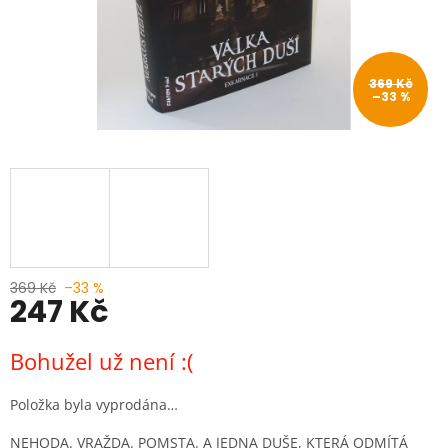
369 Kč
–33 %
369 Kč
–33 %
247 Kč
Měrná
Bohužel už není :(
cena:
Položka byla vyprodána…
NEHODA. VRAŽDA. POMSTA. A JEDNA DUŠE, KTERÁ ODMÍTÁ