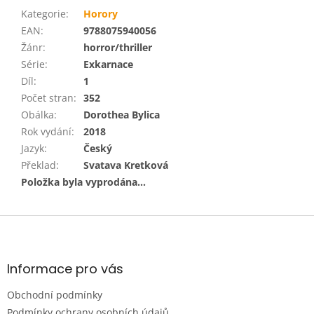
Kategorie
:
Horory
EAN
:
9788075940056
Žánr
:
horror/thriller
Série
:
Exkarnace
Díl
:
1
Počet stran
:
352
Obálka
:
Dorothea Bylica
Rok vydání
:
2018
Jazyk
:
Český
Překlad
:
Svatava Kretková
Položka byla vyprodána…
Z
á
p
a
Informace pro vás
t
Obchodní podmínky
í
Podmínky ochrany osobních údajů