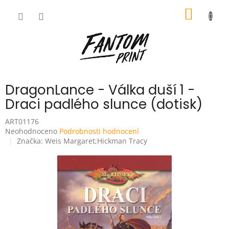
Přejít
NÁKUP
na
obsah
KOŠÍK
DragonLance - Válka duší 1 -
Draci padlého slunce (dotisk)
ART01176
Průměrné
Neohodnoceno
Podrobnosti hodnocení
hodnocení
Značka:
Weis Margaret;Hickman Tracy
produktu
je
0,0
z
5
hvězdiček.