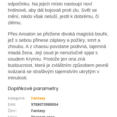
odpočinku. Na jejich místo nastoupí noví
hrdinové, aby dál bojovali proti zlu. Svět se
mění, nikdo však netuší, jestli k dobrému, či
zlému.
Přes Ansalon se přežene divoká magická bouře,
jež s sebou přinese záplavy a požáry, smrt a
zhoubu. A z chaosu povstane podivná, tajemná
mladá žena. Její osud je nerozlučně spjat s
osudem Krynnu. Protože jen ona zná
budoucnost, která je zvláštním způsobem pevně
svázaná se strašlivým tajemstvím ukrytým v
minulosti.
Doplňkové parametry
Kategorie
:
Fantasy
EAN
:
9788073980054
Žánr
:
Fantasy
Série
:
DragonLance