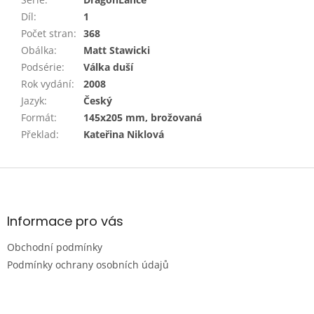
Díl
:
1
Počet stran
:
368
Obálka
:
Matt Stawicki
Podsérie
:
Válka duší
Rok vydání
:
2008
Jazyk
:
Český
Formát
:
145x205 mm, brožovaná
Překlad
:
Kateřina Niklová
Z
á
p
a
Informace pro vás
t
Obchodní podmínky
í
Podmínky ochrany osobních údajů