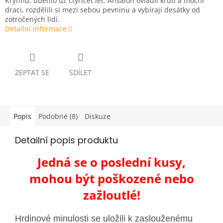
Krynnu, uběhlo už čtyřicet let. Ansalon ovládli krutí a mocní
draci, rozdělili si mezi sebou pevninu a vybírají desátky od
zotročených lidí.
Detailní informace
ZEPTAT SE
SDÍLET
Popis
Podobné (8)
Diskuze
Detailní popis produktu
Jedná se o poslední kusy,
mohou být poškozené nebo
zažloutlé!
Hrdinové minulosti se uložili k zaslouženému