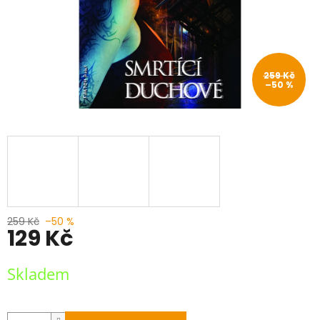
259 Kč
–50 %
259 Kč
–50 %
129 Kč
Měrná
Skladem
cena: