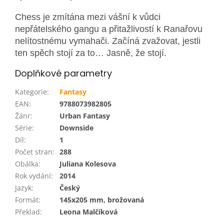
Chess je zmítána mezi vášní k vůdci
nepřátelského gangu a přitažlivostí k Ranařovu
nelítostnému vymahači. Začíná zvažovat, jestli
ten spěch stojí za to… Jasně, že stojí.
Doplňkové parametry
Kategorie
:
Fantasy
EAN
:
9788073982805
Žánr
:
Urban Fantasy
Série
:
Downside
Díl
:
1
Počet stran
:
288
Obálka
:
Juliana Kolesova
Rok vydání
:
2014
Jazyk
:
Český
Formát
:
145x205 mm, brožovaná
Překlad
:
Leona Malčíková