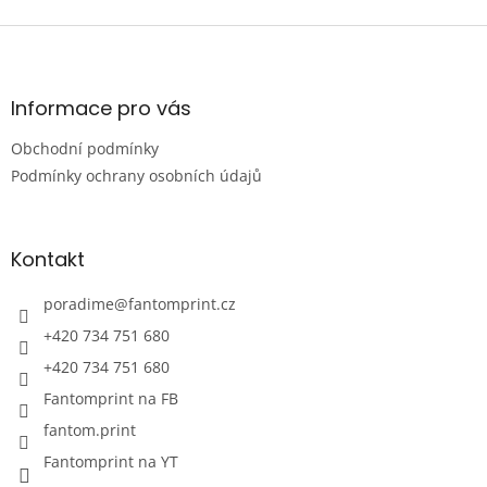
Z
á
p
a
Informace pro vás
t
Obchodní podmínky
í
Podmínky ochrany osobních údajů
Kontakt
poradime
@
fantomprint.cz
+420 734 751 680
+420 734 751 680
Fantomprint na FB
fantom.print
Fantomprint na YT