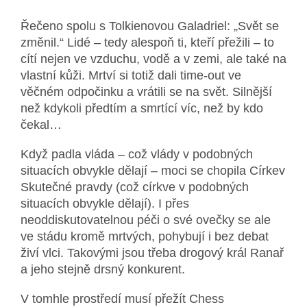
Řečeno spolu s Tolkienovou Galadriel: „Svět se
změnil.“ Lidé – tedy alespoň ti, kteří přežili – to
cítí nejen ve vzduchu, vodě a v zemi, ale také na
vlastní kůži. Mrtví si totiž dali time-out ve
věčném odpočinku a vrátili se na svět. Silnější
než kdykoli předtím a smrtící víc, než by kdo
čekal…
Když padla vláda – což vlády v podobných
situacích obvykle dělají – moci se chopila Církev
Skutečné pravdy (což církve v podobných
situacích obvykle dělají). I přes
neoddiskutovatelnou péči o své ovečky se ale
ve stádu kromě mrtvých, pohybují i bez debat
živí vlci. Takovými jsou třeba drogový král Ranař
a jeho stejně drsný konkurent.
V tomhle prostředí musí přežít Chess