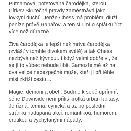
Putnamová, potetovaná čarodějka, kterou
Církev Skutečné pravdy zaměstnává jako
lovkyni duchů. Jenže Chess má problém: dluží
peníze právě Ranařovi a ten si umí o splátku říct
více než důrazně.
Živá čarodějka je lepší než mrtvá čarodějka
(zvlášť v tomhle divokém světě) a tak Chess
nezbývá než kývnout. I když velmi dobře ví, že
se jí to vůbec nebude líbit. Samozřejmě až na
dva velice nebezpečné muže, kteří jí při téhle
misi zkříží cestu…
Magie, démoni a oběti. Buďme k sobě upřímní,
série Downside není příliš krotká urban fantasy.
Je řízná, temná, cynická a až po poslední
stránku nadupaná akcí, romantikou, humorem,
erotikou a vychytanými nápady.