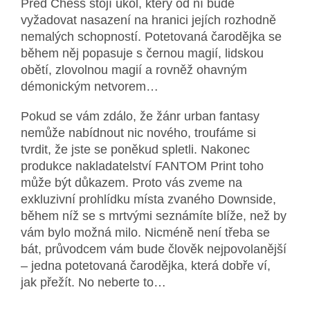
Před Chess stojí úkol, který od ní bude
vyžadovat nasazení na hranici jejích rozhodně
nemalých schopností. Potetovaná čarodějka se
během něj popasuje s černou magií, lidskou
obětí, zlovolnou magií a rovněž ohavným
démonickým netvorem…
Pokud se vám zdálo, že žánr urban fantasy
nemůže nabídnout nic nového, troufáme si
tvrdit, že jste se poněkud spletli. Nakonec
produkce nakladatelství FANTOM Print toho
může být důkazem. Proto vás zveme na
exkluzivní prohlídku místa zvaného Downside,
během níž se s mrtvými seznámíte blíže, než by
vám bylo možná milo. Nicméně není třeba se
bát, průvodcem vám bude člověk nejpovolanější
– jedna potetovaná čarodějka, která dobře ví,
jak přežít. No neberte to…