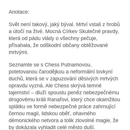
Anotace:
Svět není takový, jaký býval. Mrtví vstali z hrobů
a útočí na živé. Mocná Církev Skutečné pravdy,
která od pádu vlády o všechny pečuje,
přísahala, že odškodní občany obtěžované
mrtvými.
Seznamte se s Chess Putnamovou,
potetovanou čarodějkou a neformální lovkyní
duchů, která se v zapuzování děsivých mrtvých
opravdu vyzná. Ale Chess skrývá temné
tajemství – dluží spoustu peněz nebezpečnému
drogovému králi Ranařovi, který chce okamžitou
splátku ve formě nebezpečné práce zahrnující
černou magii, lidskou oběť, ohavného
démonického netvora a tolik zlovolné magie, že
by dokázala vyhladit celé město duší.