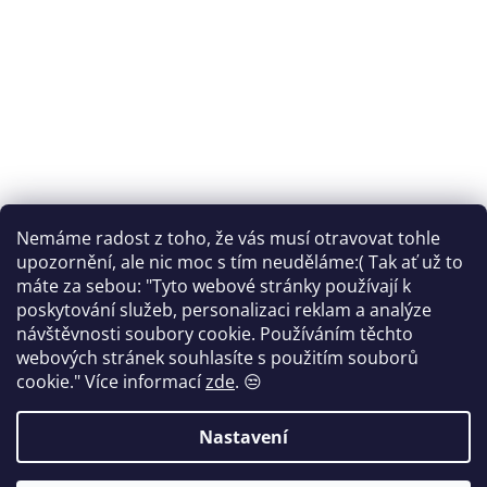
Nemáme radost z toho, že vás musí otravovat tohle
Sledovat na Instagramu
upozornění, ale nic moc s tím neuděláme:( Tak ať už to
máte za sebou: "Tyto webové stránky používají k
Facebook
poskytování služeb, personalizaci reklam a analýze
návštěvnosti soubory cookie. Používáním těchto
webových stránek souhlasíte s použitím souborů
cookie."
Více informací
zde
. 😒
Vytvořil Shoptet
Nastavení