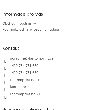
á
p
a
Informace pro vás
t
Obchodní podmínky
í
Podmínky ochrany osobních údajů
Kontakt
poradime
@
fantomprint.cz
+420 734 751 680
+420 734 751 680
Fantomprint na FB
fantom.print
Fantomprint na YT
Přijímáme online platby