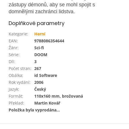
zástupy démonů, aby se mohl spojit s
domnělými zachránci lidstva.
Doplňkové parametry
Kategorie
:
Herní
EAN
:
9788086354644
Žánr
:
Sci-fi
Série
:
DOOM
Díl
:
3
Počet stran
:
267
Obálka
:
id Software
Rok vydání
:
2006
Jazyk
:
Český
Formát
:
110x160 mm, brožovaná
Překlad
:
Martin Kovář
Položka byla vyprodána…
Z