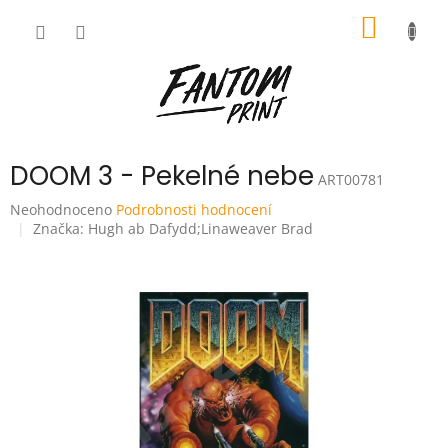
Přejít
NÁKUP
na
obsah
KOŠÍK
DOOM 3 - Pekelné nebe
ART00781
Průměrné
Neohodnoceno
Podrobnosti hodnocení
hodnocení
Značka:
Hugh ab Dafydd;Linaweaver Brad
produktu
je
0,0
z
5
hvězdiček.