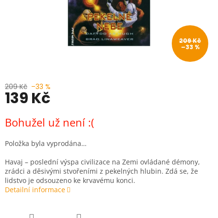
209 Kč
–33 %
209 Kč
–33 %
139 Kč
Měrná
Bohužel už není :(
cena:
Položka byla vyprodána…
Havaj – poslední výspa civilizace na Zemi ovládané démony,
zrádci a děsivými stvořeními z pekelných hlubin. Zdá se, že
lidstvo je odsouzeno ke krvavému konci.
Detailní informace