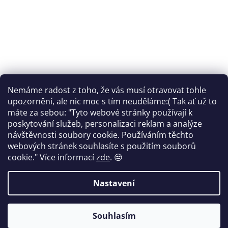
Nemáme radost z toho, že vás musí otravovat tohle
Sledovat na Instagramu
upozornění, ale nic moc s tím neuděláme:( Tak ať už to
máte za sebou: "Tyto webové stránky používají k
Facebook
poskytování služeb, personalizaci reklam a analýze
návštěvnosti soubory cookie. Používáním těchto
webových stránek souhlasíte s použitím souborů
cookie."
Více informací
zde
. 😒
Vytvořil Shoptet
Nastavení
Copyright 2026
FANTOM print
. Všechna práva vyhrazena.
Souhlasím
Upravit nastavení cookies