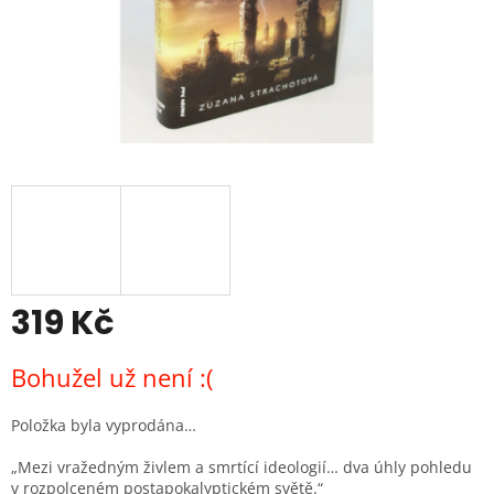
319 Kč
Měrná
Bohužel už není :(
cena:
Položka byla vyprodána…
„Mezi vražedným živlem a smrtící ideologií… dva úhly pohledu
v rozpolceném postapokalyptickém světě.“