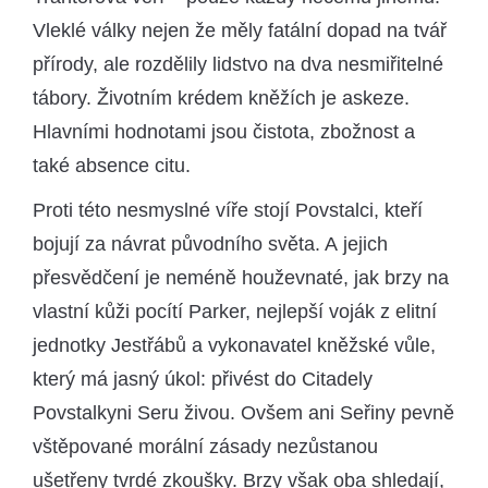
Vleklé války nejen že měly fatální dopad na tvář
přírody, ale rozdělily lidstvo na dva nesmiřitelné
tábory. Životním krédem kněžích je askeze.
Hlavními hodnotami jsou čistota, zbožnost a
také absence citu.
Proti této nesmyslné víře stojí Povstalci, kteří
bojují za návrat původního světa. A jejich
přesvědčení je neméně houževnaté, jak brzy na
vlastní kůži pocítí Parker, nejlepší voják z elitní
jednotky Jestřábů a vykonavatel kněžské vůle,
který má jasný úkol: přivést do Citadely
Povstalkyni Seru živou. Ovšem ani Seřiny pevně
vštěpované morální zásady nezůstanou
ušetřeny tvrdé zkoušky. Brzy však oba shledají,