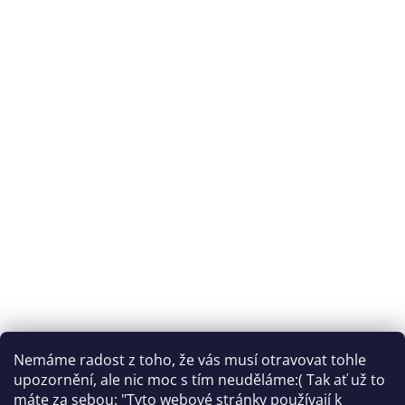
Nemáme radost z toho, že vás musí otravovat tohle
Sledovat na Instagramu
upozornění, ale nic moc s tím neuděláme:( Tak ať už to
máte za sebou: "Tyto webové stránky používají k