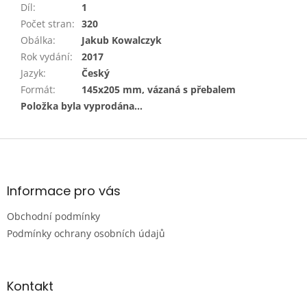
Díl
:
1
Počet stran
:
320
Obálka
:
Jakub Kowalczyk
Rok vydání
:
2017
Jazyk
:
Český
Formát
:
145x205 mm, vázaná s přebalem
Položka byla vyprodána…
Z
á
p
a
Informace pro vás
t
Obchodní podmínky
í
Podmínky ochrany osobních údajů
Kontakt