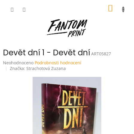
Přejít
NÁKUP
na
obsah
KOŠÍK
Devět dní 1 - Devět dní
ART05827
Průměrné
Neohodnoceno
Podrobnosti hodnocení
hodnocení
Značka:
Strachotová Zuzana
produktu
je
0,0
z
5
hvězdiček.