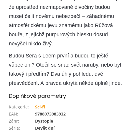
že uprostřed nezmapované divočiny budou
muset čelit novému nebezpečí – záhadnému
atmosférickému jevu známému jako Růžová
bouře, z jejíchž purpurových blesků dosud
nevyšel nikdo živý.
Budou Sera s Leem první a budou to ještě
vůbec oni? Otočil se snad svět naruby, nebo byl
takový i předtím? Dva úhly pohledu, dvě
přesvědčení. A pravda ukrytá někde úplně jinde.
Doplňkové parametry
Kategorie
:
Sci-fi
EAN
:
9788073983932
Žánr
:
Dystopie
Série
:
Devět dní