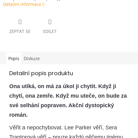
Detailní informace
ZEPTAT SE
SDÍLET
Popis
Diskuze
Detailní popis produktu
Ona utíká, on má za úkol ji chytit. Když ji
chytí, ona zemře. Když mu uteče, on bude za
své selhání popraven. Akční dystopický
román.
Věřit a nepochybovat. Lee Parker věří, Sera
Trantorová věří – pouze každý něčemu jinému.