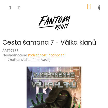
Přejít
NÁKUP
na
obsah
KOŠÍK
Cesta šamana 7 - Válka klanů
ART07168
Průměrné
Neohodnoceno
Podrobnosti hodnocení
hodnocení
Značka:
Mahaněnko Vasilij
produktu
je
0,0
z
5
hvězdiček.