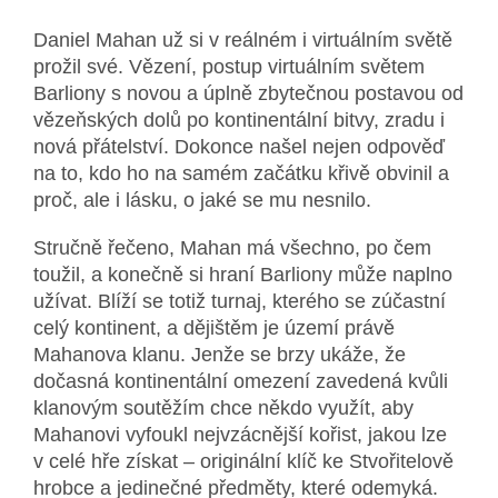
Daniel Mahan už si v reálném i virtuálním světě
prožil své. Vězení, postup virtuálním světem
Barliony s novou a úplně zbytečnou postavou od
vězeňských dolů po kontinentální bitvy, zradu i
nová přátelství. Dokonce našel nejen odpověď
na to, kdo ho na samém začátku křivě obvinil a
proč, ale i lásku, o jaké se mu nesnilo.
Stručně řečeno, Mahan má všechno, po čem
toužil, a konečně si hraní Barliony může naplno
užívat. Blíží se totiž turnaj, kterého se zúčastní
celý kontinent, a dějištěm je území právě
Mahanova klanu. Jenže se brzy ukáže, že
dočasná kontinentální omezení zavedená kvůli
klanovým soutěžím chce někdo využít, aby
Mahanovi vyfoukl nejvzácnější kořist, jakou lze
v celé hře získat – originální klíč ke Stvořitelově
hrobce a jedinečné předměty, které odemyká.