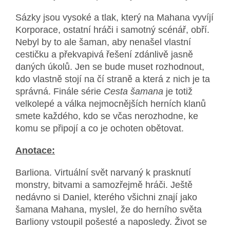
Sázky jsou vysoké a tlak, který na Mahana vyvíjí
Korporace, ostatní hráči i samotný scénář, obří.
Nebyl by to ale šaman, aby nenašel vlastní
cestičku a překvapivá řešení zdánlivě jasně
daných úkolů. Jen se bude muset rozhodnout,
kdo vlastně stojí na čí straně a která z nich je ta
správná. Finále série
Cesta šamana
je totiž
velkolepé a válka nejmocnějších herních klanů
smete každého, kdo se včas nerozhodne, ke
komu se připojí a co je ochoten obětovat.
Anotace:
Barliona. Virtuální svět narvaný k prasknutí
monstry, bitvami a samozřejmě hráči. Ještě
nedávno si Daniel, kterého všichni znají jako
šamana Mahana, myslel, že do herního světa
Barliony vstoupil pošesté a naposledy. Život se