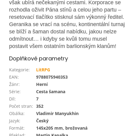
však ubírá nečekanými cestami. Korporace se
rozhodla oživit Pána stínů a celou jeho partu –
resetovací tlačítko stisknul sám výkonný ředitel.
Geranika se vrací na scénu, kontinentální turnaj
se blíží a šaman dostal nabídku, jakou nelze
odmítnout… i kdyby se kvůli tomu musel
postavit všem ostatním barlionským klanům!
Doplňkové parametry
Kategorie
:
LitRPG
EAN
:
9788075940353
Žánr
:
Herní
Série
:
Cesta šamana
Díl
:
7
Počet stran
:
352
Obálka
:
Vladimir Manyukhin
Jazyk
:
Český
Formát
:
145x205 mm, brožovaná
Překlad
:
Martin Kapalka