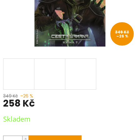
349 Kč
–26 %
349 Kč
–26 %
258 Kč
Měrná
Skladem
cena: