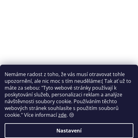
Nemáme radost z toho, že vás musí otravovat tohle
Sledovat na Instagramu
upozornění, ale nic moc s tím neuděláme:( Tak ať už to
máte za sebou: "Tyto webové stránky používají k
Facebook
poskytování služeb, personalizaci reklam a analýze
návštěvnosti soubory cookie. Používáním těchto
webových stránek souhlasíte s použitím souborů
cookie."
Více informací
zde
. 😒
Vytvořil Shoptet
Nastavení