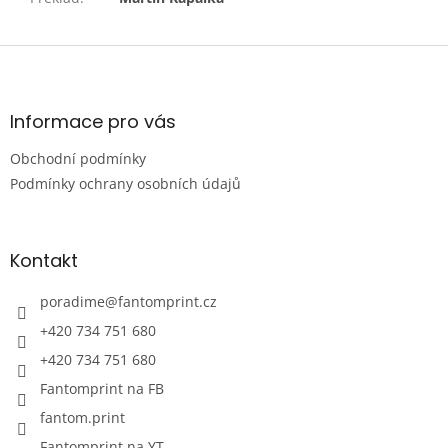
Z
á
p
a
Informace pro vás
t
Obchodní podmínky
í
Podmínky ochrany osobních údajů
Kontakt
poradime
@
fantomprint.cz
+420 734 751 680
+420 734 751 680
Fantomprint na FB
fantom.print
Fantomprint na YT