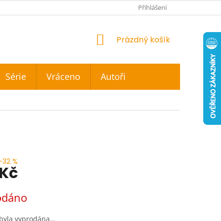
Přihlášení
NÁKUPNÍ
Prázdný košík
KOŠÍK
Série
Vráceno
Autoři
–32 %
 Kč
odáno
 byla vyprodána…