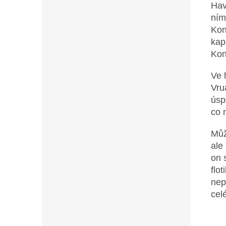
Hav
ním
Kon
kap
Kon
Ve 
Vru
úsp
co 
Můž
ale
on 
flo
nep
cel