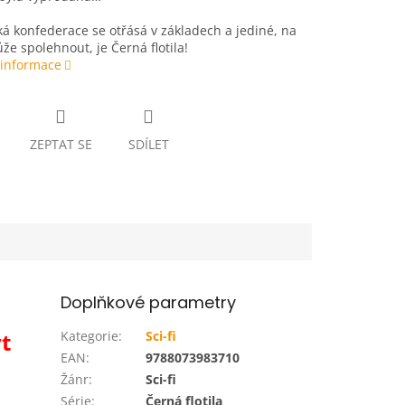
á konfederace se otřásá v základech a jediné, na
že spolehnout, je Černá flotila!
 informace
ZEPTAT SE
SDÍLET
Doplňkové parametry
t
Kategorie
:
Sci-fi
EAN
:
9788073983710
Žánr
:
Sci-fi
Série
:
Černá flotila