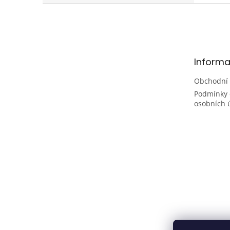
Z
á
p
a
t
Informa
í
Obchodní
Podmínky 
osobních 