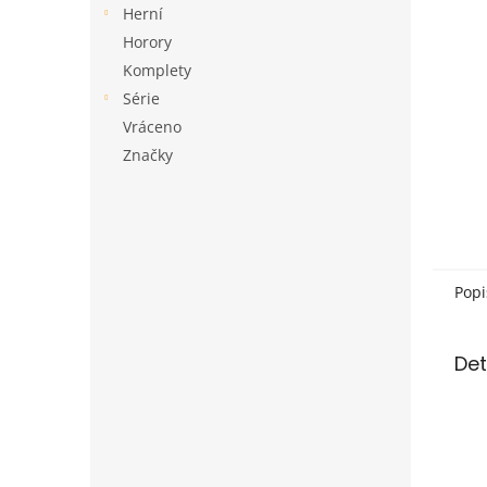
a
Herní
n
Horory
e
Komplety
l
Série
Vráceno
Značky
Popi
Det