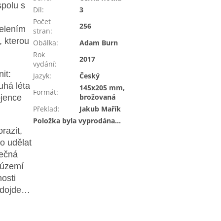
spolu s
Díl
:
3
Počet
256
velením
stran
:
, kterou
Obálka
:
Adam Burn
Rok
2017
vydání
:
it:
Jazyk
:
Český
uhá léta
145x205 mm,
Formát
:
brožovaná
ojence
Překlad
:
Jakub Mařík
.
Položka byla vyprodána…
razit,
o udělat
lečná
a území
osti
u dojde…