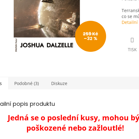
Terransk
co se mů
Detailní
259 Kč
–32 %
TISK
s
Podobné (3)
Diskuze
ailní popis produktu
Jedná se o poslední kusy, mohou bý
poškozené nebo zažloutlé!