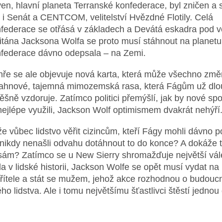
en, hlavní planeta Terranské konfederace, byl zničen a 
 i Senát a CENTCOM, velitelství Hvězdné Flotily. Celá
federace se otřásá v základech a Devátá eskadra pod 
itána Jacksona Wolfa se proto musí stáhnout na planetu
federace dávno odepsala – na Zemi.
hře se ale objevuje nová karta, která může všechno změn
ahnové, tajemná mimozemská rasa, která Fágům už dlo
ěšně vzdoruje. Zatímco politici přemýšlí, jak by nové sp
nejlépe využili, Jackson Wolf optimismem dvakrát nehýří
e vůbec lidstvo věřit cizincům, kteří Fágy mohli dávno po
 nikdy nenašli odvahu dotáhnout to do konce? A dokáže t
sám? Zatímco se u New Sierry shromažďuje největší vá
tila v lidské historii, Jackson Wolfe se opět musí vydat n
řítele a stát se mužem, jehož akce rozhodnou o budoucn
ého lidstva. Ale i tomu největšímu šťastlivci štěstí jedno