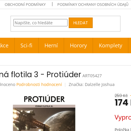
OBCHODNÍ PODMÍNKY
PODMÍNKY OCHRANY OSOBNÍCH ÚDAJŮ
HLEDAT
kce
Sci-fi
Herní
Horory
Komplety
á flotila 3 - Protiúder
ART05427
né
dnoceno
Podrobnosti hodnocení
Značka:
Dalzelle Joshua
ení
tu
259 Kč
174
Měrná
Vypr
cena:
ek.
Položka