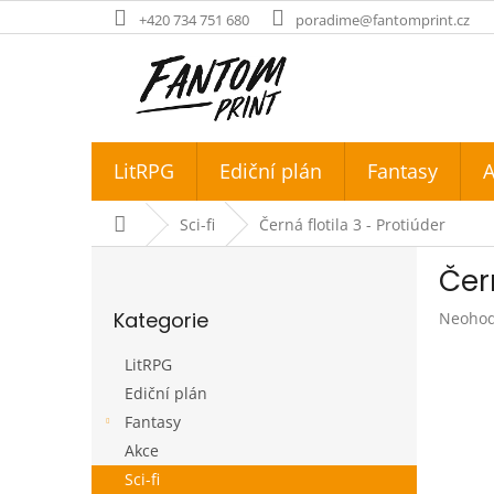
Přejít
+420 734 751 680
poradime@fantomprint.cz
na
obsah
LitRPG
Ediční plán
Fantasy
A
Domů
Sci-fi
Černá flotila 3 - Protiúder
P
Čern
o
Přeskočit
s
Kategorie
Průměr
Neoho
kategorie
t
hodnoc
r
produk
LitRPG
a
je
Ediční plán
n
0,0
Fantasy
z
n
5
í
Akce
hvězdič
p
Sci-fi