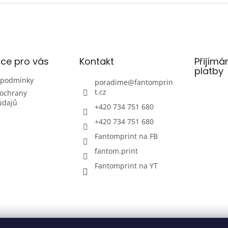
ce pro vás
Kontakt
Přijímá
platby
 podmínky
poradime
@
fantomprin
t.cz
ochrany
údajů
+420 734 751 680
+420 734 751 680
Fantomprint na FB
fantom.print
Fantomprint na YT