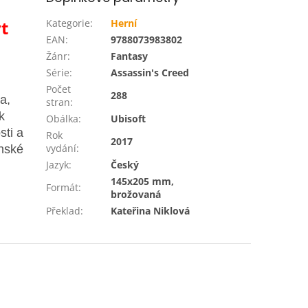
t
Kategorie
:
Herní
EAN
:
9788073983802
Žánr
:
Fantasy
Série
:
Assassin's Creed
Počet
288
a,
stran
:
k
Obálka
:
Ubisoft
sti a
Rok
2017
vydání
:
anské
Jazyk
:
Český
145x205 mm,
Formát
:
brožovaná
Překlad
:
Kateřina Niklová