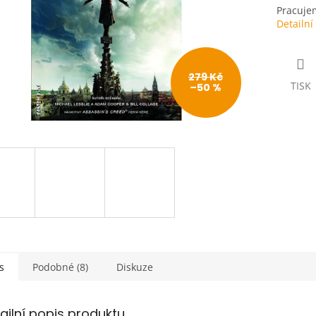
Pracujem
Detailní
279 Kč
TISK
–50 %
s
Podobné (8)
Diskuze
ailní popis produktu