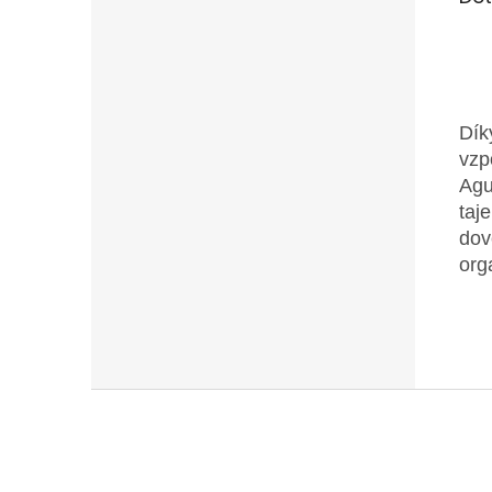
Dík
vzp
Agu
taj
dov
org
Z
á
p
a