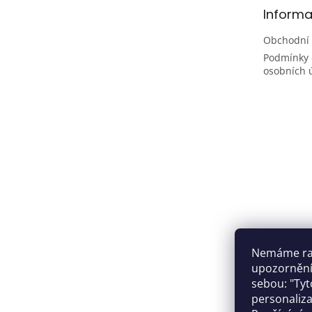
t
Informa
í
Obchodní
Podmínky 
osobních 
Nemáme rad
upozornění,
sebou: "Tyt
personaliza
Facebo