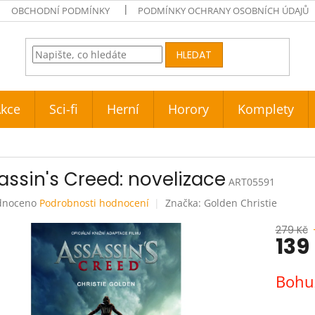
OBCHODNÍ PODMÍNKY
PODMÍNKY OCHRANY OSOBNÍCH ÚDAJŮ
HLEDAT
kce
Sci-fi
Herní
Horory
Komplety
assin's Creed: novelizace
ART05591
né
dnoceno
Podrobnosti hodnocení
Značka:
Golden Christie
ení
tu
279 Kč
139
Měrná
Bohuž
cena:
ek.