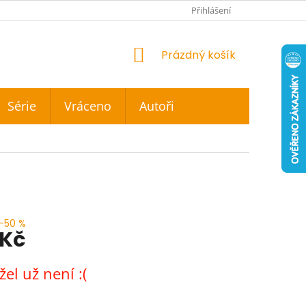
Přihlášení
NÁKUPNÍ
Prázdný košík
KOŠÍK
Série
Vráceno
Autoři
–50 %
 Kč
el už není :(