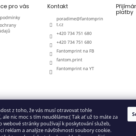
ce pro vás
Kontakt
Přijímá
platby
 podmínky
poradime
@
fantomprin
t.cz
ochrany
údajů
+420 734 751 680
+420 734 751 680
Fantomprint na FB
fantom.print
Fantomprint na YT
ost z toho, že vás musí otravovat tohle
S
 ale nic moc s tím neuděláme:( Tak ať už to máte za
o webové stránky používají k poskytování služeb,
ci reklam a analýze návštěvnosti soubory cookie.
ok