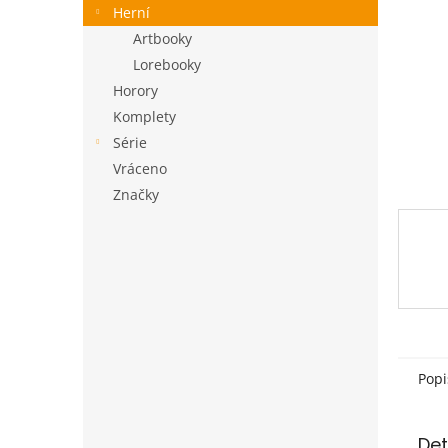
a
Herní
n
Artbooky
e
Lorebooky
l
Horory
Komplety
Série
Vráceno
Značky
Popi
Det