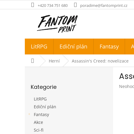
Přejít
+420 734 751 680
poradime@fantomprint.cz
na
obsah
LitRPG
Ediční plán
Fantasy
A
Domů
Herní
Assassin's Creed: novelizace
P
Ass
o
Přeskočit
s
Kategorie
Průměr
Neoho
kategorie
t
hodnoc
r
produk
LitRPG
a
je
Ediční plán
n
0,0
Fantasy
z
n
5
í
Akce
hvězdič
p
Sci-fi